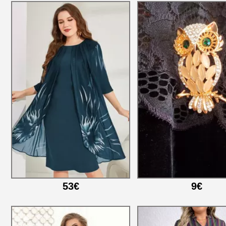
53€
9€