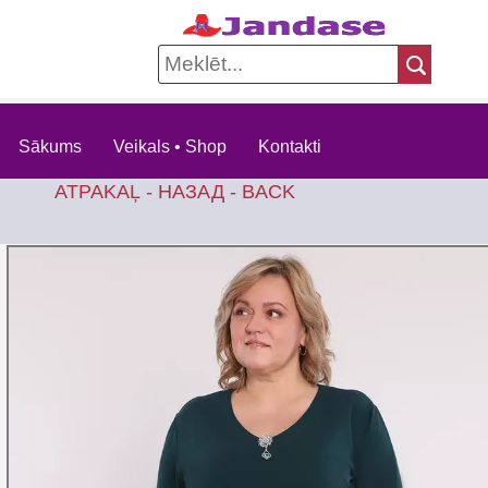
Sākums
Veikals • Shop
Kontakti
ATPAKAĻ - НАЗАД - BACK