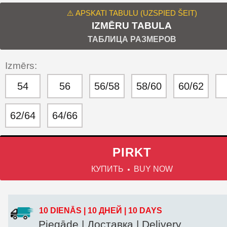
⚠️ APSKATI TABULU (UZSPIED ŠEIT)
IZMĒRU TABULA
ТАБЛИЦА РАЗМЕРОВ
Izmērs:
54
56
56/58
58/60
60/62
62/64
64/66
PIRKT
КУПИТЬ
BUY NOW
10 DIENĀS | 10 ДНЕЙ | 10 DAYS
Piegāde | Доставка | Delivery