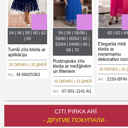
54 | 56 | 58 | 60 | 62
54 | 56 | 56/58 |
60 | 62 | 64
| 64
58/60 | 60/62 | 62 |
Eleganta midi
62/64 | 64/66 | 66 |
kleita ar
Tumši zila kleita ar
68 | 70
noņemamu
aplikāciju
dekoratīvo rozi
Rudzupuķu zila
20 DIENĀS | 20 ДНЕЙ
kleita ar mežģīnēm
20 DIENĀS | 20
un fliteriem
M-66825363
Art.:
2193-BFIN
Art.:
10 DIENĀS | 10 ДНЕЙ
07-001-1141-A1
Art.:
CITI PIRKA ARĪ
- ДРУГИЕ ПОКУПАЛИ -