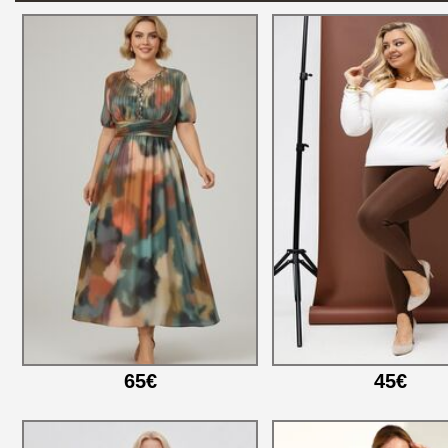
65€
45€