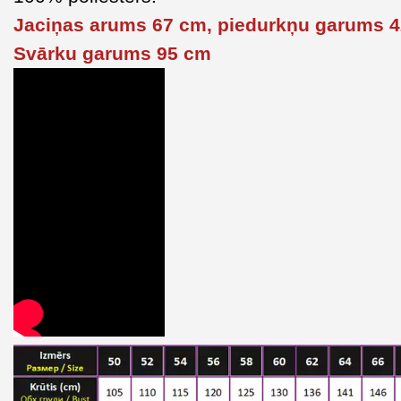
Jaciņas arums 67 cm, piedurkņu garums 4
Svārku garums 95 cm