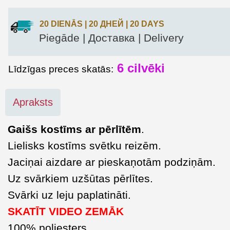
20 DIENĀS | 20 ДНЕЙ | 20 DAYS
Piegāde | Доставка | Delivery
6
cilvēki
Līdzīgas preces skatās:
Apraksts
Gaišs kostīms ar pērlītēm
.
Lielisks kostīms svētku reizēm.
Jaciņai aizdare ar pieskaņotām podziņām.
Uz svārkiem uzšūtas pērlītes.
Svārki uz leju paplatināti.
SKATĪT VIDEO ZEMĀK
100% poliesters.