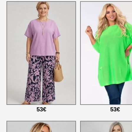
53€
53€