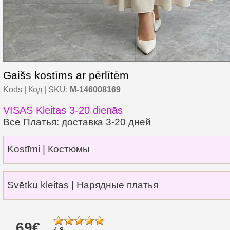
Gaišs kostīms ar pērlītēm
Kods | Код | SKU:
M-146008169
VISAS Kleitas 3-20 dienās
Все Платья: доставка 3-20 дней
Kostīmi | Костюмы
Svētku kleitas | Нарядные платья
69€
4.8