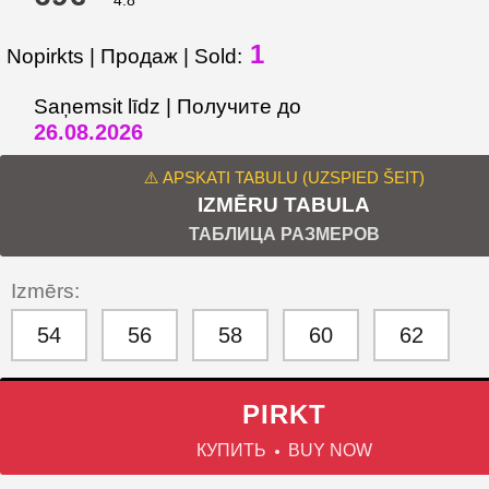
1
Nopirkts | Продаж | Sold:
Saņemsit līdz | Получите до
26.08.2026
⚠️ APSKATI TABULU (UZSPIED ŠEIT)
IZMĒRU TABULA
ТАБЛИЦА РАЗМЕРОВ
Izmērs:
54
56
58
60
62
PIRKT
КУПИТЬ
BUY NOW