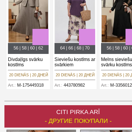
56 | 58 | 60 | 62
64 | 66 | 68 | 70
56 | 58 | 60 |
Divdaļīgs svārku
Sieviešu kostīms ar
Melns sievieš
kostīms
svārkiem
svārku kostīms
20 DIENĀS | 20 ДНЕЙ
20 DIENĀS | 20 ДНЕЙ
20 DIENĀS | 20
M-175449318
443780982
M-3356012
Art.:
Art.:
Art.:
CITI PIRKA ARĪ
- ДРУГИЕ ПОКУПАЛИ -