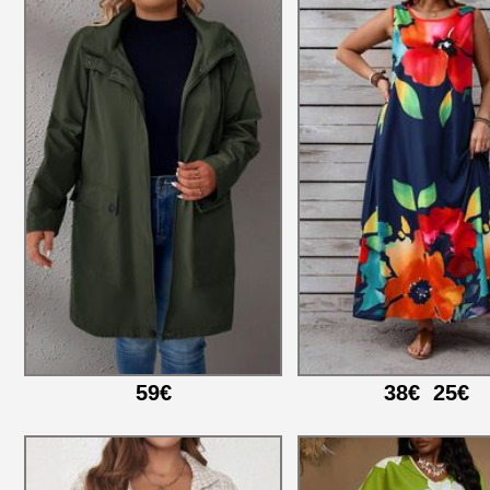
59€
38€
25€