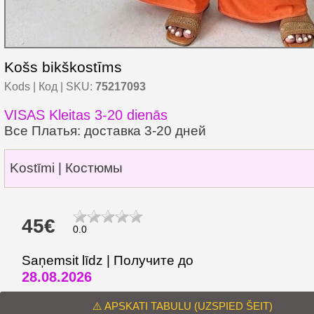
Košs bikškostīms
Kods | Код | SKU:
75217093
VISAS Kleitas 3-20 dienās
Все Платья: доставка 3-20 дней
Kostīmi | Костюмы
45€
0.0
Saņemsit līdz | Получите до
28.08.2026
⚠️ APSKATI TABULU (UZSPIED ŠEIT)