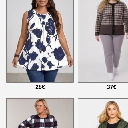
28€
37€