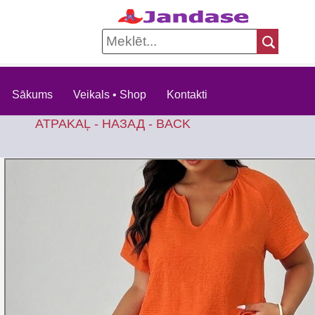
Sākums
Veikals • Shop
Kontakti
ATPAKAĻ - НАЗАД - BACK