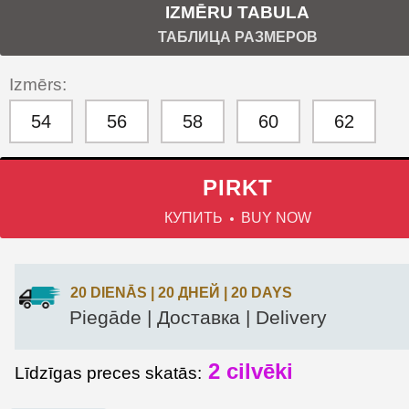
IZMĒRU TABULA
ТАБЛИЦА РАЗМЕРОВ
Izmērs:
54
56
58
60
62
PIRKT
КУПИТЬ
BUY NOW
20 DIENĀS | 20 ДНЕЙ | 20 DAYS
Piegāde | Доставка | Delivery
2 cilvēki
Līdzīgas preces skatās: