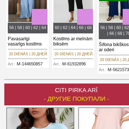
56 | 58 | 60 | 62 | 64
60 | 62 | 64 | 66 | 68
56 | 58 | 60 | 62
| 66 | 68 | 7
Pavasarīgi
Kostīms ar melnām
vasarīgs kostīms
biksēm
Šifona bikškos
ar oderi
20 DIENĀS | 20 ДНЕЙ
20 DIENĀS | 20 ДНЕЙ
20 DIENĀS | 20
M-144650857
M-61932896
Art.:
Art.:
M-5621573
Art.:
CITI PIRKA ARĪ
- ДРУГИЕ ПОКУПАЛИ -