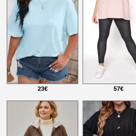
23€
57€