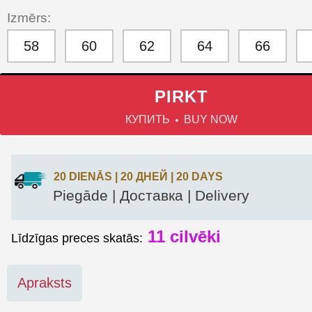
Izmērs:
58
60
62
64
66
PIRKT
КУПИТЬ
BUY NOW
20 DIENĀS | 20 ДНЕЙ | 20 DAYS
Piegāde | Доставка | Delivery
11
cilvēki
Līdzīgas preces skatās:
Apraksts