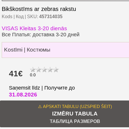
Bikškostīms ar zebras rakstu
Kods | Код | SKU:
457314035
VISAS Kleitas 3-20 dienās
Все Платья: доставка 3-20 дней
Kostīmi | Костюмы
41€
0.0
Saņemsit līdz | Получите до
31.08.2026
⚠️ APSKATI TABULU (UZSPIED ŠEIT)
IZMĒRU TABULA
ТАБЛИЦА РАЗМЕРОВ