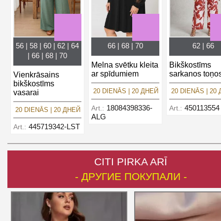
56 | 58 | 60 | 62 | 64
66 | 68 | 70
62 | 66
| 66 | 68 | 70
Melna svētku kleita
Bikškostīms
ar spīdumiem
sarkanos toņo
Vienkrāsains
bikškostīms
20 DIENĀS | 20 ДНЕЙ
20 DIENĀS | 20
vasarai
18084398336-
450113554
Art.:
Art.:
20 DIENĀS | 20 ДНЕЙ
ALG
445719342-LST
Art.:
CITI PIRKA ARĪ
- ДРУГИЕ ПОКУПАЛИ -