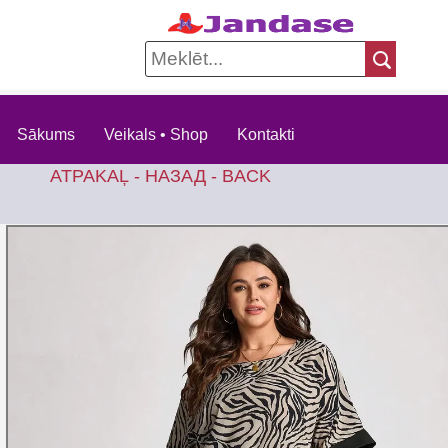
Sākums
Veikals • Shop
Kontakti
ATPAKAĻ - НАЗАД - BACK