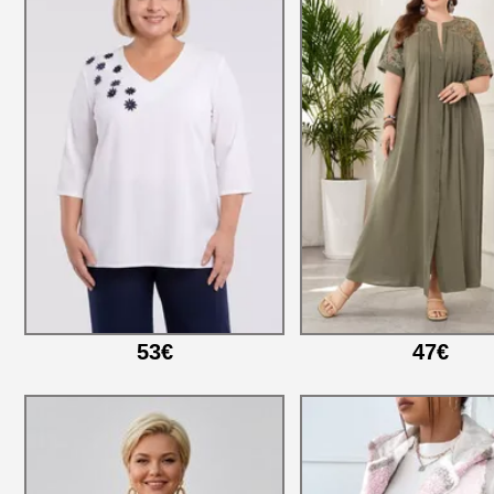
53€
47€