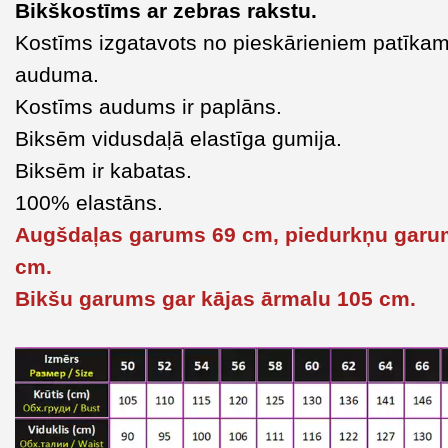
Bikškostīms ar zebras rakstu.
Kostīms izgatavots no pieskārieniem patīka
auduma.
Kostīms audums ir paplāns.
Biksēm vidusdaļā elastīga gumija.
Biksēm ir kabatas.
100% elastāns.
Augšdaļas garums 69 cm, piedurkņu garu
cm.
Bikšu garums gar kājas ārmalu 105 cm.