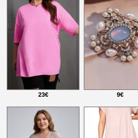
23€
9€