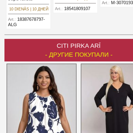
M-3070193
Art.:
18541809107
Art.:
10 DIENĀS | 10 ДНЕЙ
18387678797-
Art.:
ALG
CITI PIRKA ARĪ
- ДРУГИЕ ПОКУПАЛИ -