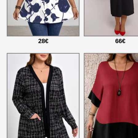
28€
66€