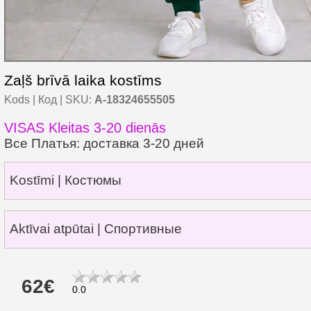
Zaļš brīvā laika kostīms
Kods | Код | SKU:
A-18324655505
VISAS Kleitas 3-20 dienās
Все Платья: доставка 3-20 дней
Kostīmi | Костюмы
Aktīvai atpūtai | Спортивные
62€
0.0