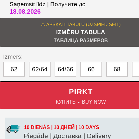
Saņemsit līdz | Получите до
18.08.2026
⚠️ APSKATI TABULU (UZSPIED ŠEIT)
IZMĒRU TABULA
ТАБЛИЦА РАЗМЕРОВ
Izmērs:
62
62/64
64/66
66
68
PIRKT
КУПИТЬ
BUY NOW
10 DIENĀS | 10 ДНЕЙ | 10 DAYS
Piegāde | Доставка | Delivery