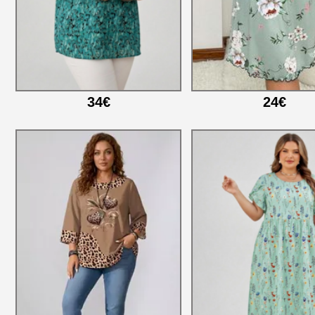
34€
24€