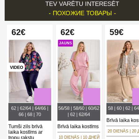
TEV VARĒTU INTERESĒT
- ПОХОЖИЕ ТОВАРЫ -
62€
62€
59€
JAUNS
VIDEO
62 | 62/64 | 64/66 |
56/58 | 58/60 | 60/62
58 | 60 | 62 | 64
66 | 68 | 70
| 62 | 62/64
Brīvā laika kos
Tumši zils brīvā
Brīvā laika kostīms
20 DIENĀS | 20
laika kostīms ar
tropu rakstu
10 DIENĀS | 10 ДНЕЙ