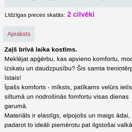
2 cilvēki
Līdzīgas preces skatās:
Apraksts
Zaļš brīvā laika kostīms.
Meklējat apģērbu, kas apvieno komfortu, mo
izskatu un daudzpusību? Šis samta treniņtēr
īstais!
Īpašs komforts - mīksts, patīkams velūrs ietīs
siltumā un nodrošinās fomfortu visas dienas
garumā.
Materiāls ir elastīgs, elpojošs un maigs ādai,
padarot to ideāli piemērotu pat ilgstošai valk