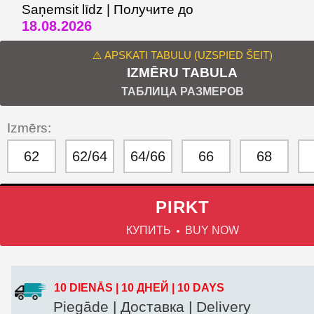
Saņemsit līdz | Получите до
18.08.2026
⚠️ APSKATI TABULU (UZSPIED ŠEIT)
IZMĒRU TABULA
ТАБЛИЦА РАЗМЕРОВ
Izmērs:
62
62/64
64/66
66
68
PIRKT
КУПИТЬ
BUY NOW
10 DIENĀS | 10 ДНЕЙ | 10 DAYS
Piegāde | Доставка | Delivery