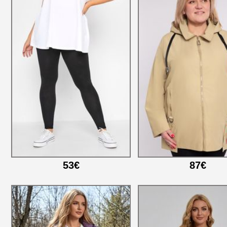
53€
87€