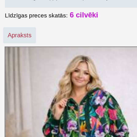
6
cilvēki
Līdzīgas preces skatās:
Apraksts