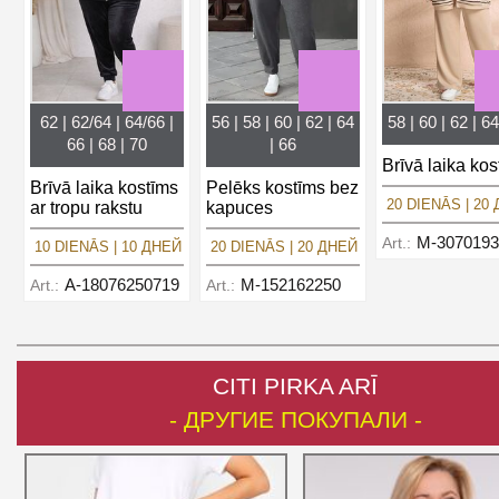
62 | 62/64 | 64/66 |
56 | 58 | 60 | 62 | 64
58 | 60 | 62 | 64
66 | 68 | 70
| 66
Brīvā laika kos
Brīvā laika kostīms
Pelēks kostīms bez
20 DIENĀS | 20
ar tropu rakstu
kapuces
M-3070193
Art.:
10 DIENĀS | 10 ДНЕЙ
20 DIENĀS | 20 ДНЕЙ
A-18076250719
M-152162250
Art.:
Art.:
CITI PIRKA ARĪ
- ДРУГИЕ ПОКУПАЛИ -