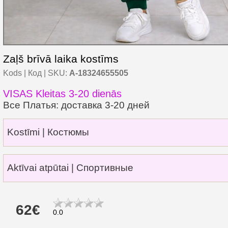
Zaļš brīvā laika kostīms
Kods | Код | SKU:
A-18324655505
VISAS Kleitas 3-20 dienās
Все Платья: доставка 3-20 дней
Kostīmi | Костюмы
Aktīvai atpūtai | Спортивные
62€
0.0