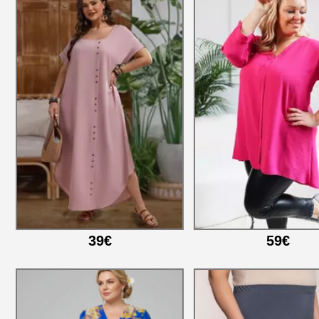
39€
59€