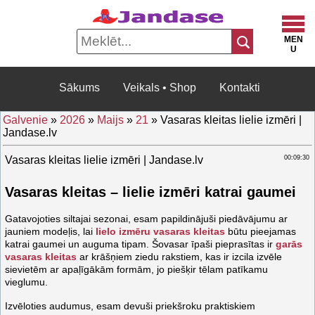
Sākums
Veikals • Shop
Kontakti
Galvenie
»
2026
»
Maijs
»
21
» Vasaras kleitas lielie izmēri |
Jandase.lv
Vasaras kleitas lielie izmēri | Jandase.lv
00:09:30
Vasaras kleitas – lielie izmēri katrai gaumei
Gatavojoties siltajai sezonai, esam papildinājuši piedāvājumu ar
jauniem modeļis, lai
lielo izmēru vasaras kleitas
būtu pieejamas
katrai gaumei un auguma tipam. Šovasar īpaši pieprasītas ir
garās
vasaras kleitas
ar krāšņiem ziedu rakstiem, kas ir izcila izvēle
sievietēm ar apaļīgākām formām, jo piešķir tēlam patīkamu
vieglumu.
Izvēloties audumus, esam devuši priekšroku praktiskiem