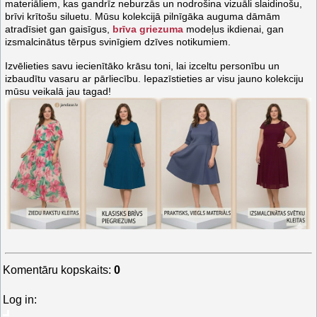
materiāliem, kas gandrīz neburzās un nodrošina vizuāli slaidinošu,
brīvi krītošu siluetu. Mūsu kolekcijā pilnīgāka auguma dāmām
atradīsiet gan gaisīgus,
brīva griezuma
modeļus ikdienai, gan
izsmalcinātus tērpus svinīgiem dzīves notikumiem.
Izvēlieties savu iecienītāko krāsu toni, lai izceltu personību un
izbaudītu vasaru ar pārliecību. Iepazīstieties ar visu jauno kolekciju
mūsu veikalā jau tagad!
Komentāru kopskaits
:
0
Log in: