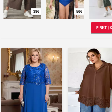
39€
56€
PIRKT |