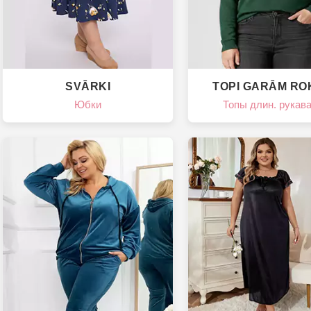
SVĀRKI
ТOPI GARĀM R
Юбки
Топы длин. рукав