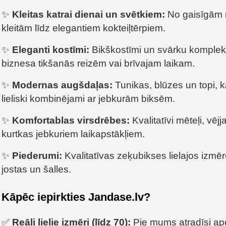
✨
Kleitas katrai dienai un svētkiem:
No gaisīgām 
kleitām līdz elegantiem kokteiļtērpiem.
✨
Eleganti kostīmi:
Bikškostīmi un svārku komplekt
biznesa tikšanās reizēm vai brīvajam laikam.
✨
Modernas augšdaļas:
Tunikas, blūzes un topi, 
lieliski kombinējami ar jebkurām biksēm.
✨
Komfortablas virsdrēbes:
Kvalitatīvi mēteļi, vēj
kurtkas jebkuriem laikapstākļiem.
✨
Piederumi:
Kvalitatīvas zeķubikses lielajos izmēr
jostas un šalles.
Kāpēc iepirkties Jandase.lv?
✅
Reāli lielie izmēri (līdz 70):
Pie mums atradīsi ap