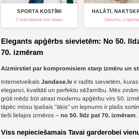
SPORTA KOSTĪMI
HALĀTI, NAKTSK
Спортивные костюмы
Халаты, сорочк
Elegants apģērbs sievietēm: No 50. līd
70. izmēram
Aizmirstiet par kompromisiem starp izmēru un sti
Internetveikals
Jandase.lv
ir radīts sievietēm, kura
eleganci, kvalitāti un perfektu sēžamību. Mēs zinām,
grūti mēdz būt atrast modernu apģērbu virs 50. izmē
tāpēc mūsu īpašais "āķis" un lepnums ir plašs sorti
tieši lielajos izmēros –
no 50. līdz pat 70. izmēram
.
Viss nepieciešamais Tavai garderobei vienu