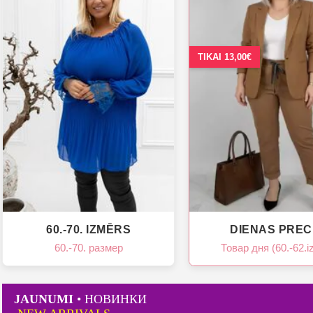
TIKAI 13,00€
60.-70. IZMĒRS
DIENAS PREC
60.-70. размер
Товар дня (60.-62.i
JAUNUMI
• НОВИНКИ