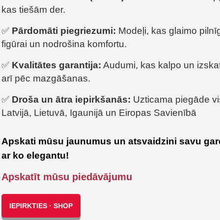
kas tiešām der.
✅
Pārdomāti piegriezumi:
Modeļi, kas glaimo pilnī
figūrai un nodrošina komfortu.
✅
Kvalitātes garantija:
Audumi, kas kalpo un izskatā
arī pēc mazgāšanas.
✅
Droša un ātra iepirkšanās:
Uzticama piegāde vi
Latvijā, Lietuvā, Igaunijā un Eiropas Savienībā
Apskati mūsu jaunumus un atsvaidzini savu gar
ar ko elegantu!
Apskatīt mūsu piedāvājumu
IEPIRKTIES · SHOP