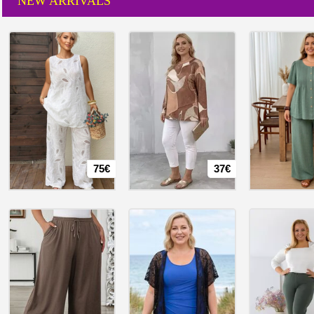
NEW ARRIVALS
75€
37€