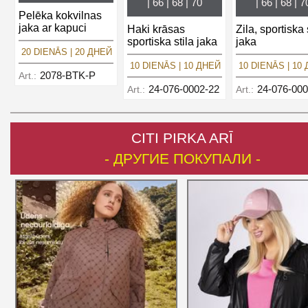
| 66 | 68 | 70
| 66 | 68 | 7
Pelēka kokvilnas
jaka ar kapuci
Haki krāsas
Zila, sportiska 
sportiska stila jaka
jaka
20 DIENĀS | 20 ДНЕЙ
10 DIENĀS | 10 ДНЕЙ
10 DIENĀS | 10
2078-BTK-P
Art.:
24-076-0002-22
24-076-000
Art.:
Art.:
CITI PIRKA ARĪ
- ДРУГИЕ ПОКУПАЛИ -