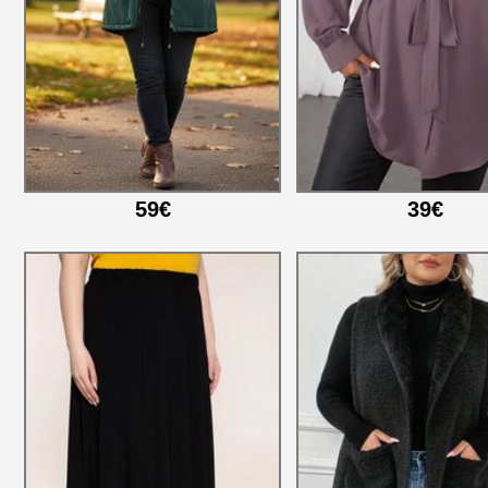
59€
39€