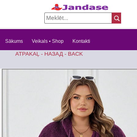
Sākums
Veikals • Shop
Kontakti
ATPAKAĻ - НАЗАД - BACK