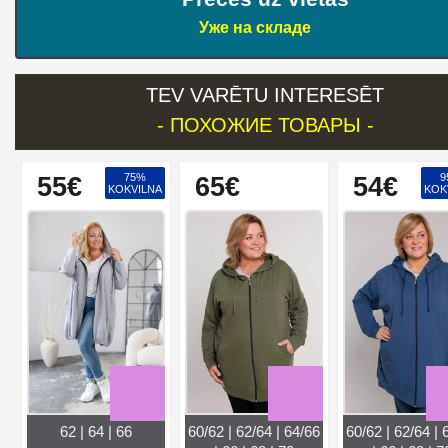
Уже на складе
TEV VARĒTU INTERESĒT
- ПОХОЖИЕ ТОВАРЫ -
75%
9
55€
65€
54€
KOKVILNA
KOK
62 | 64 | 66
60/62 | 62/64 | 64/66
60/62 | 62/64 | 