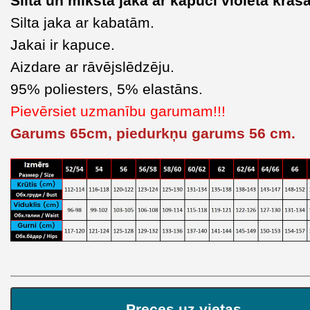
Silta un mīksta jaka ar kapuci violetā krāsā
Silta jaka ar kabatām.
Jakai ir kapuce.
Aizdare ar rāvējslēdzēju.
95% poliesters, 5% elastāns.
Pievērsiet uzmanību garumam!!!
Garums 65cm, piedurkņu garums 56 cm.
Preces uz vietas