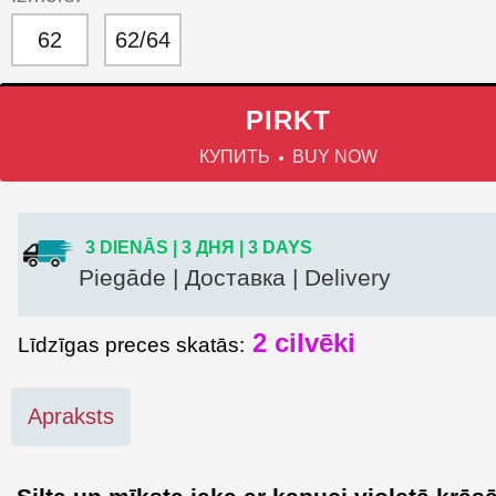
62
62/64
PIRKT
КУПИТЬ
BUY NOW
3 DIENĀS | 3 ДНЯ | 3 DAYS
Piegāde | Доставка | Delivery
2 cilvēki
Līdzīgas preces skatās:
Apraksts