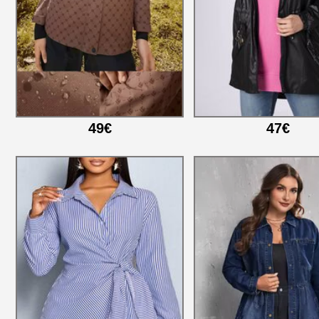
49€
47€