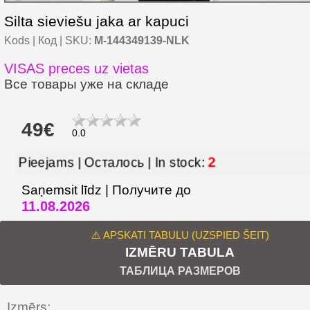
Silta sieviešu jaka ar kapuci
Kods | Код | SKU:
M-144349139-NLK
VISAS preces uz vietas
Все товары уже на складе
49€
0.0
Pieejams | Осталось | In stock:
2
Saņemsit līdz | Получите до
11.08.2026
⚠️ APSKATI TABULU (UZSPIED ŠEIT)
IZMĒRU TABULA
ТАБЛИЦА РАЗМЕРОВ
Izmērs: