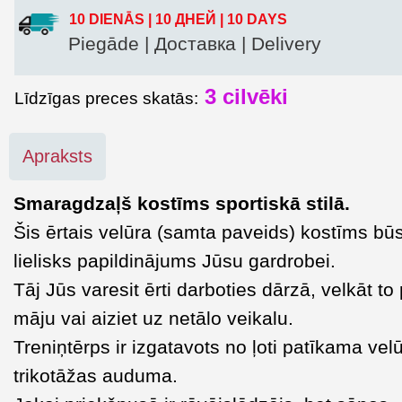
10 DIENĀS | 10 ДНЕЙ | 10 DAYS
Piegāde | Доставка | Delivery
3
cilvēki
Līdzīgas preces skatās:
Apraksts
Smaragdzaļš kostīms sportiskā stilā.
Šis ērtais velūra (samta paveids) kostīms bū
lielisks papildinājums Jūsu gardrobei.
Tāj Jūs varesit ērti darboties dārzā, velkāt to
māju vai aiziet uz netālo veikalu.
Treniņtērps ir izgatavots no ļoti patīkama vel
trikotāžas auduma.