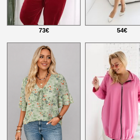
73€
54€