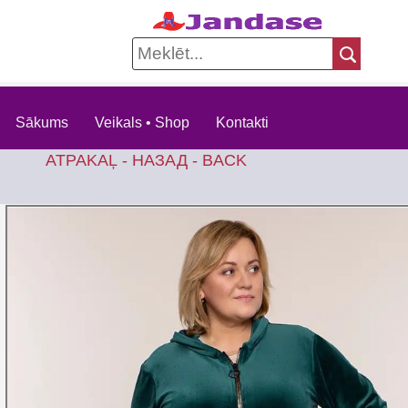
Sākums
Veikals • Shop
Kontakti
ATPAKAĻ - НАЗАД - BACK