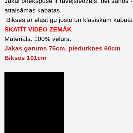
Jakai priekšpusē ir rāvējslēdzējs, bet sānos -
attaisāmas kabatas.
Bikses ar elastīgu jostu un klasiskām kabat
SKATĪT VIDEO ZEMĀK
Materiāls: 100% velūrs
.
Jakas garums 75cm, piedurknes 60cm
Bikses 101cm