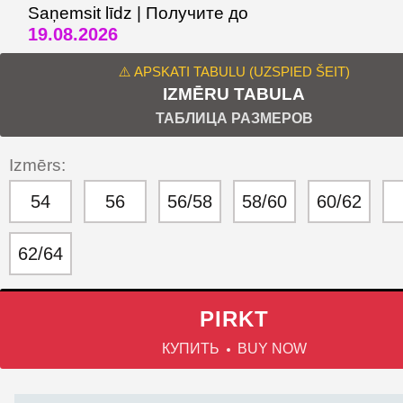
Saņemsit līdz | Получите до
19.08.2026
⚠️ APSKATI TABULU (UZSPIED ŠEIT)
IZMĒRU TABULA
ТАБЛИЦА РАЗМЕРОВ
Izmērs:
54
56
56/58
58/60
60/62
62/64
PIRKT
КУПИТЬ
BUY NOW