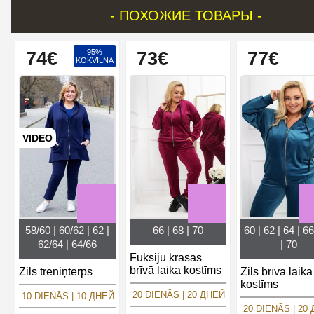
- ПОХОЖИЕ ТОВАРЫ -
95%
74€
73€
77€
KOKVILNA
VIDEO
58/60 | 60/62 | 62 |
66 | 68 | 70
60 | 62 | 64 | 66
62/64 | 64/66
| 70
Fuksiju krāsas
brīvā laika kostīms
Zils treniņtērps
Zils brīvā laika
kostīms
20 DIENĀS | 20 ДНЕЙ
10 DIENĀS | 10 ДНЕЙ
20 DIENĀS | 20