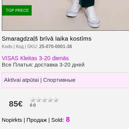
TOP PRECE
Smaragdzaļš brīvā laika kostīms
Kods | Код | SKU:
25-070-0001-38
VISAS Kleitas 3-20 dienās
Все Платья: доставка 3-20 дней
Aktīvai atpūtai | Спортивные
85€
0.0
8
Nopirkts | Продаж | Sold: