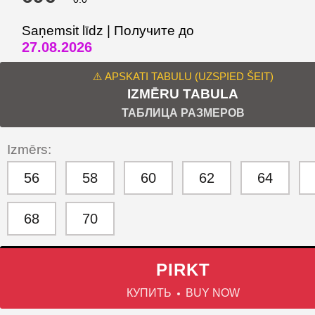
Saņemsit līdz | Получите до
27.08.2026
⚠️ APSKATI TABULU (UZSPIED ŠEIT)
IZMĒRU TABULA
ТАБЛИЦА РАЗМЕРОВ
Izmērs:
56
58
60
62
64
68
70
PIRKT
КУПИТЬ
BUY NOW