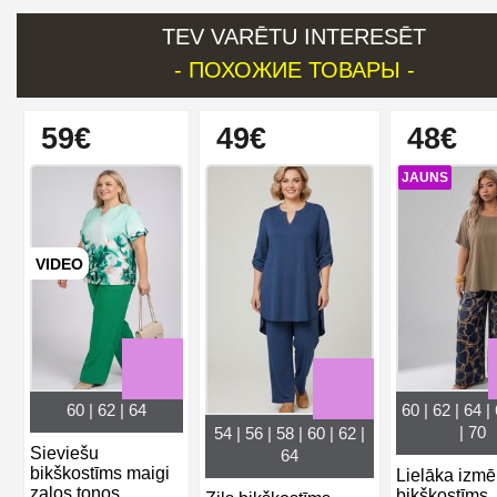
TEV VARĒTU INTERESĒT
- ПОХОЖИЕ ТОВАРЫ -
59€
49€
48€
JAUNS
VIDEO
60 | 62 | 64
60 | 62 | 64 |
| 70
54 | 56 | 58 | 60 | 62 |
Sieviešu
64
bikškostīms maigi
Lielāka izmē
zaļos toņos
bikškostīms