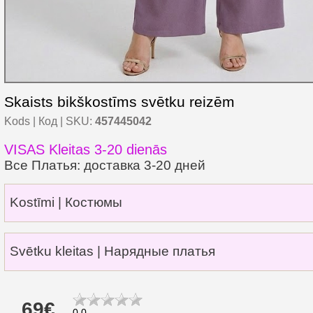
Skaists bikškostīms svētku reizēm
Kods | Код | SKU:
457445042
VISAS Kleitas 3-20 dienās
Все Платья: доставка 3-20 дней
Kostīmi | Костюмы
Svētku kleitas | Нарядные платья
69€
0.0