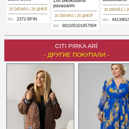
Zils bikškostīms
pavasarim
20 DIENĀS | 20 ДНЕЙ
20 DIENĀS | 
20 DIENĀS | 20 ДНЕЙ
2372-BFIN
Art.:
4413961
Art.:
601105101857904
Art.:
CITI PIRKA ARĪ
- ДРУГИЕ ПОКУПАЛИ -