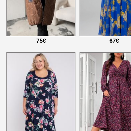
75€
67€