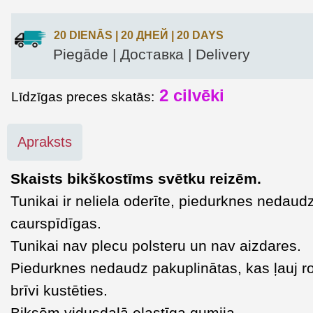
20 DIENĀS | 20 ДНЕЙ | 20 DAYS
Piegāde | Доставка | Delivery
2 cilvēki
Līdzīgas preces skatās:
Apraksts
Skaists bikškostīms svētku reizēm.
Tunikai ir neliela oderīte, piedurknes nedaud
caurspīdīgas.
Tunikai nav plecu polsteru un nav aizdares.
Piedurknes nedaudz pakuplinātas, kas ļauj 
brīvi kustēties.
Biksēm vidusdaļā elastīga gumija.