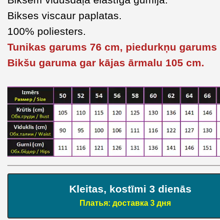
Bikses viscaur paplatas.
100% poliesters.
Tunikas garums 76 cm, piedurkņu garums
Bikšu garuma gar kājas ārmalu 105 cm.
Kleitas, kostīmi 3 dienās
Платья: доставка 3 дня