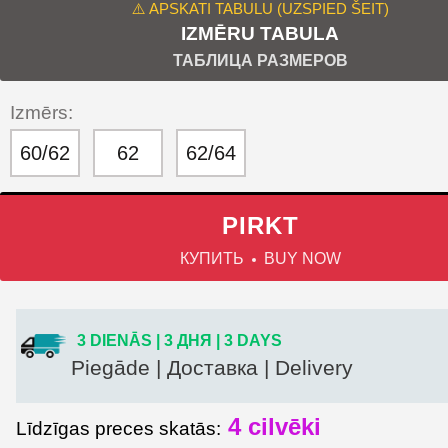
⚠️ APSKATI TABULU (UZSPIED ŠEIT)
IZMĒRU TABULA
ТАБЛИЦА РАЗМЕРОВ
Izmērs:
60/62
62
62/64
PIRKT
КУПИТЬ
BUY NOW
3 DIENĀS | 3 ДНЯ | 3 DAYS
Piegāde | Доставка | Delivery
4
cilvēki
Līdzīgas preces skatās: