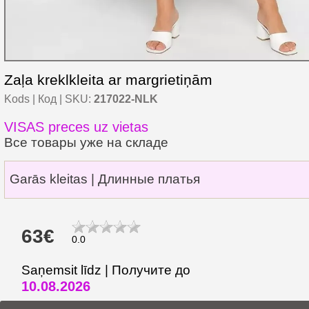
Zaļa kreklkleita ar margrietiņām
Kods | Код | SKU:
217022-NLK
VISAS preces uz vietas
Все товары уже на складе
Garās kleitas | Длинные платья
63€
0.0
Saņemsit līdz | Получите до
10.08.2026