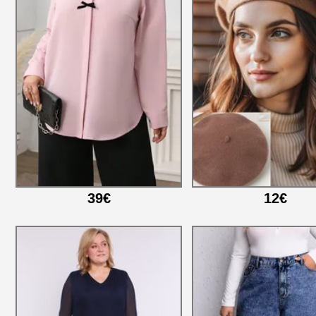
39€
12€