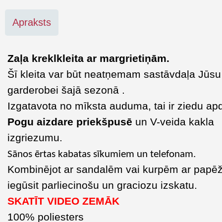
Apraksts
Zaļa kreklkleita ar margrietiņām.
Šī kleita var būt neatņemam sastāvdaļa Jūsu
garderobei šajā sezonā .
Izgatavota no mīksta auduma, tai ir ziedu ap
Pogu aizdare priekšpusē
un V-veida kakla
izgriezumu.
Sānos ērtas kabatas sīkumiem un telefonam.
Kombinējot ar sandalēm vai kurpēm ar papē
iegūsit parliecinošu un graciozu izskatu.
SKATĪT VIDEO ZEMĀK
100% poliesters