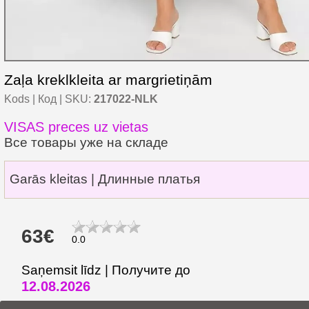
Zaļa kreklkleita ar margrietiņām
Kods | Код | SKU:
217022-NLK
VISAS preces uz vietas
Все товары уже на складе
Garās kleitas | Длинные платья
63€
0.0
Saņemsit līdz | Получите до
12.08.2026