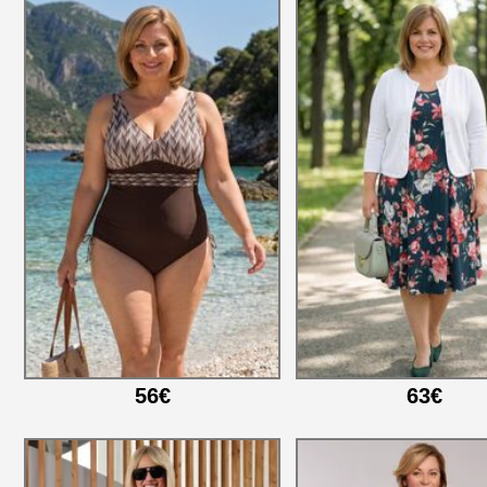
56€
63€