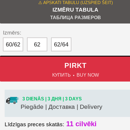
⚠️ APSKATI TABULU (UZSPIED ŠEIT)
IZMĒRU TABULA
ТАБЛИЦА РАЗМЕРОВ
Izmērs:
60/62
62
62/64
PIRKT
КУПИТЬ
BUY NOW
3 DIENĀS | 3 ДНЯ | 3 DAYS
Piegāde | Доставка | Delivery
11
cilvēki
Līdzīgas preces skatās: