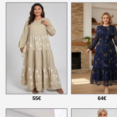
55€
64€