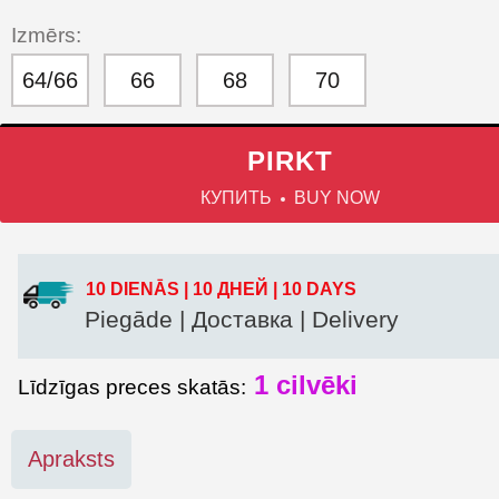
Izmērs:
64/66
66
68
70
PIRKT
КУПИТЬ
BUY NOW
10 DIENĀS | 10 ДНЕЙ | 10 DAYS
Piegāde | Доставка | Delivery
1
cilvēki
Līdzīgas preces skatās:
Apraksts