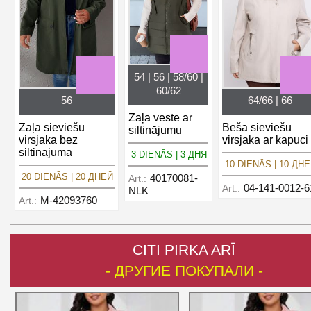
54 | 56 | 58/60 |
60/62
56
64/66 | 66
Zaļa veste ar
Zaļa sieviešu
Bēša sieviešu
siltinājumu
virsjaka bez
virsjaka ar kapuci
siltinājuma
3 DIENĀS | 3 ДНЯ
10 DIENĀS | 10 ДН
20 DIENĀS | 20 ДНЕЙ
40170081-
Art.:
04-141-0012-6
Art.:
NLK
M-42093760
Art.:
CITI PIRKA ARĪ
- ДРУГИЕ ПОКУПАЛИ -