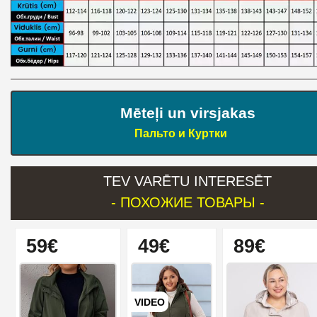
Mēteļi un virsjakas
Пальто и Куртки
TEV VARĒTU INTERESĒT
- ПОХОЖИЕ ТОВАРЫ -
59€
49€
89€
VIDEO