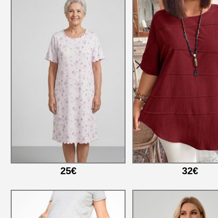
25€
32€