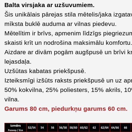
Balta virsjaka ar uzšuvumiem.
Šis unikālais pārejas stila mētelis/jaka izgat
mīksta buklē auduma ar vilnas piedevu.
Mētelītim ir brīvs, apmenim līdzīgs piegriezu
skaisti krīt un nodrošina maksimālu komfortu
Aizdare ar divām pogām augšpusē un brīvi kr
lejasdaļa.
Uzšūtas kabatas priekšpusē.
Izteiksmīgi izšūts raksts priekšpusē un uz a
50% kokvilna, 25% poliesters, 15% akrils, 1
vilna.
Garums 80 cm, piedurkņu garums 60 cm.