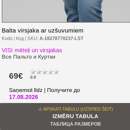
Balta virsjaka ar uzšuvumiem
Kods | Код | SKU:
A-18278770237-LST
VISI mēteļi un virsjakas
Все Пальто и Куртки
69€
0.0
Saņemsit līdz | Получите до
17.08.2026
⚠️ APSKATI TABULU (UZSPIED ŠEIT)
IZMĒRU TABULA
ТАБЛИЦА РАЗМЕРОВ