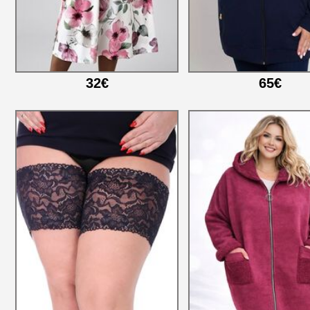
32€
65€