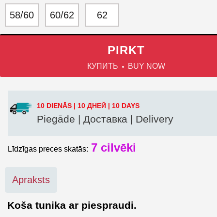
58/60
60/62
62
PIRKT
КУПИТЬ
BUY NOW
10 DIENĀS | 10 ДНЕЙ | 10 DAYS
Piegāde | Доставка | Delivery
7
cilvēki
Līdzīgas preces skatās:
Apraksts
Koša tunika ar piespraudi.