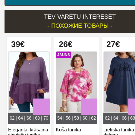
TEV VARĒTU INTERESĒT
- ПОХОЖИЕ ТОВАРЫ -
39€
26€
27€
JAUNS
62 | 64 | 66 | 68 | 70
54 | 56 | 58 | 60 | 62
62 | 64 | 66 | 68
Eleganta, krāsaina
Koša tunika
Lieliska tunika