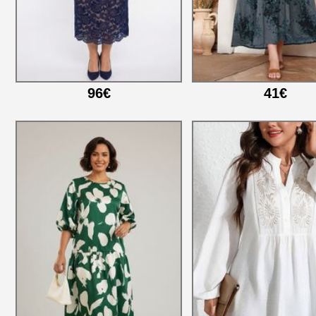
96€
41€