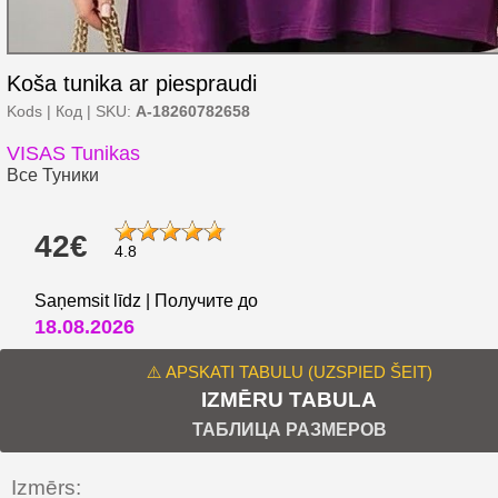
Koša tunika ar piespraudi
Kods | Код | SKU:
A-18260782658
VISAS Tunikas
Все Туники
42€
4.8
Saņemsit līdz | Получите до
18.08.2026
⚠️ APSKATI TABULU (UZSPIED ŠEIT)
IZMĒRU TABULA
ТАБЛИЦА РАЗМЕРОВ
Izmērs: