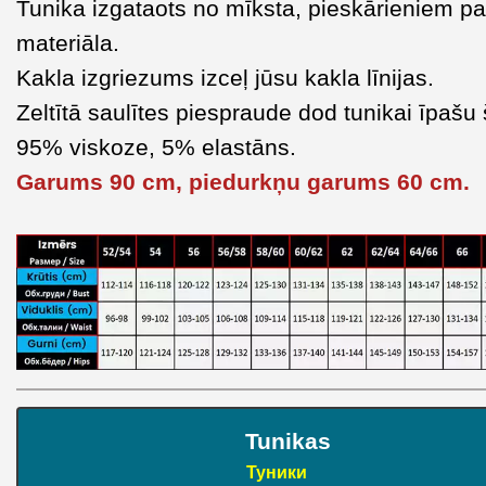
Tunika izgataots no mīksta, pieskārieniem p
materiāla.
Kakla izgriezums izceļ jūsu kakla līnijas.
Zeltītā saulītes piespraude dod tunikai īpašu
95% viskoze, 5% elastāns.
Garums 90 cm, piedurkņu garums 60 cm.
Tunikas
Туники