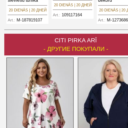
sieviešu tunika
dekoru
20 DIENĀS | 20 ДНЕЙ
20 DIENĀS | 20 ДНЕЙ
20 DIENĀS | 20
109117164
Art.:
M-187819107
M-1273686
Art.:
Art.:
CITI PIRKA ARĪ
- ДРУГИЕ ПОКУПАЛИ -