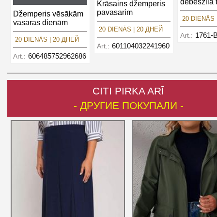
debeszilā 
Krāsains džemperis
pavasarim
Džemperis vēsākām
20 DIENĀS 
vasaras dienām
20 DIENĀS | 20 ДНЕЙ
1761-
Art.:
20 DIENĀS | 20 ДНЕЙ
601104032241960
Art.:
606485752962686
Art.:
CITI PIRKA ARĪ
- ДРУГИЕ ПОКУПАЛИ -