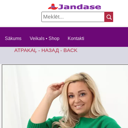
Sākums
Veikals • Shop
Kontakti
ATPAKAĻ - НАЗАД - BACK