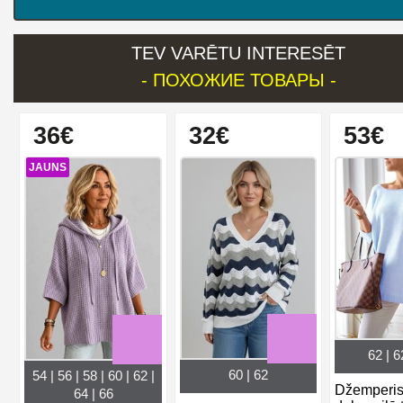
TEV VARĒTU INTERESĒT
- ПОХОЖИЕ ТОВАРЫ -
36€
32€
53€
JAUNS
62 | 6
60 | 62
54 | 56 | 58 | 60 | 62 |
Džemperi
64 | 66