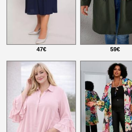
47€
59€