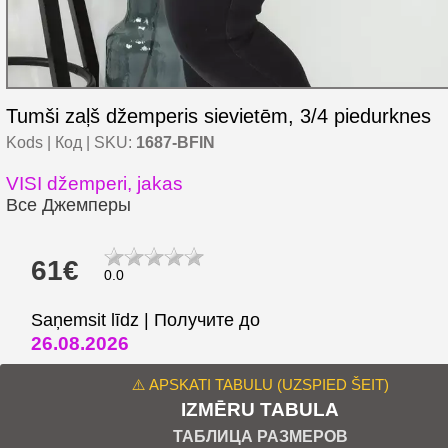
Tumši zaļš džemperis sievietēm, 3/4 piedurknes
Kods | Код | SKU:
1687-BFIN
VISI džemperi, jakas
Все Джемперы
61€
0.0
Saņemsit līdz | Получите до
26.08.2026
⚠️ APSKATI TABULU (UZSPIED ŠEIT)
IZMĒRU TABULA
ТАБЛИЦА РАЗМЕРОВ