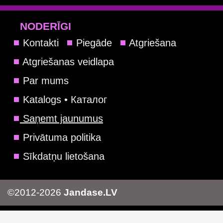
NODERĪGI
Kontakti
Piegāde
Atgriešana
Atgriešanas veidlapa
Par mums
Katalogs • Каталог
Saņemt jaunumus
Privātuma politika
Sīkdatņu lietošana
©2012-2026
Jandase.LV