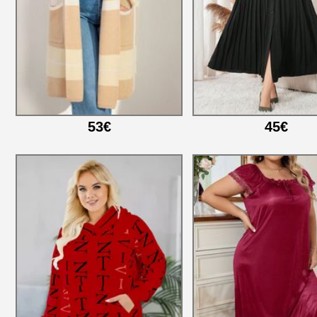
53€
45€