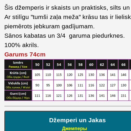
Šis džemperis ir skaists un praktisks, silts un
Ar stilīgu "tumši zaļa meža" krāsu tas ir lielisk
piemērots jebkuram gadījumam.
Sānos kabatas un 3/4 garuma piedurknes.
100% akrils.
Garums 74cm
Džemperi un Jakas
Джемперы