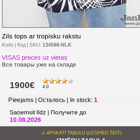
Zils tops ar tropisku rakstu
Kods | Код | SKU:
134586-NLK
VISAS preces uz vietas
Все товары уже на складе
1900€
4.0
1
Pieejams | Осталось | In stock:
Saņemsit līdz | Получите до
10.08.2026
⚠️ APSKATI TABULU (UZSPIED ŠEIT)