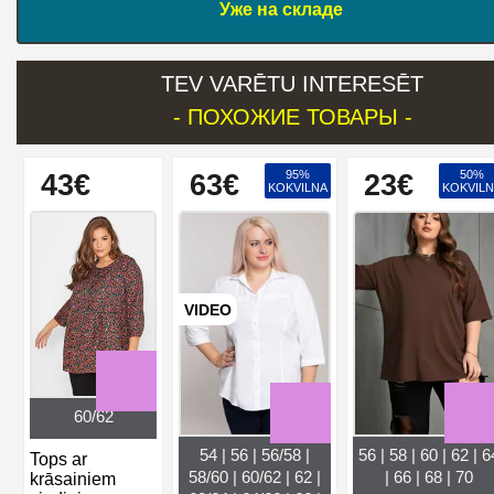
Уже на складе
TEV VARĒTU INTERESĒT
- ПОХОЖИЕ ТОВАРЫ -
95%
50%
43€
63€
23€
KOKVILNA
KOKVIL
VIDEO
60/62
54 | 56 | 56/58 |
56 | 58 | 60 | 62 | 6
Tops ar
58/60 | 60/62 | 62 |
| 66 | 68 | 70
krāsainiem