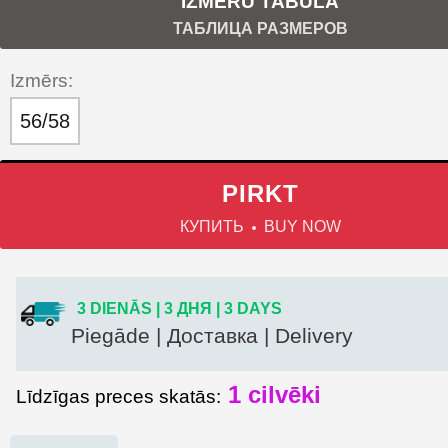
IZMĒRU TABULA
ТАБЛИЦА РАЗМЕРОВ
Izmērs:
56/58
PIRKT
КУПИТЬ
BUY NOW
3 DIENĀS | 3 ДНЯ | 3 DAYS
Piegāde | Доставка | Delivery
1 cilvēki
Līdzīgas preces skatās: