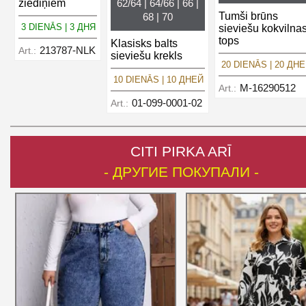
62/64 | 64/66 | 66 |
ziediņiem
Tumši brūns
68 | 70
3 DIENĀS | 3 ДНЯ
sieviešu kokvilna
tops
Klasisks balts
213787-NLK
Art.:
sieviešu krekls
20 DIENĀS | 20 ДН
10 DIENĀS | 10 ДНЕЙ
M-16290512
Art.:
01-099-0001-02
Art.:
CITI PIRKA ARĪ
- ДРУГИЕ ПОКУПАЛИ -