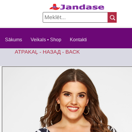
Sākums
Veikals • Shop
Kontakti
ATPAKAĻ - НАЗАД - BACK