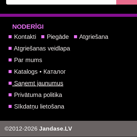
NODERĪGI
Kontakti
Piegāde
Atgriešana
Atgriešanas veidlapa
Par mums
Katalogs • Каталог
Saņemt jaunumus
Privātuma politika
Sīkdatņu lietošana
©2012-2026
Jandase.LV