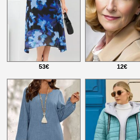
53€
12€