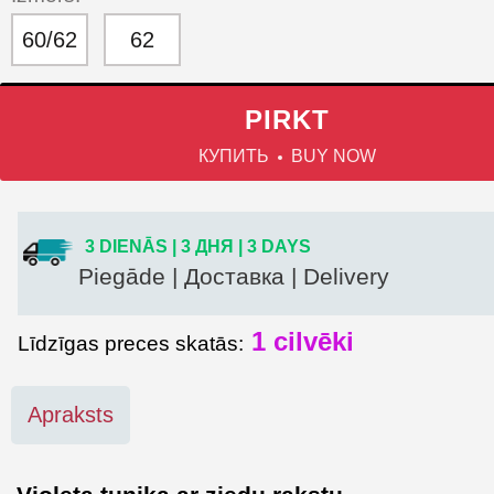
60/62
62
PIRKT
КУПИТЬ
BUY NOW
3 DIENĀS | 3 ДНЯ | 3 DAYS
Piegāde | Доставка | Delivery
1
cilvēki
Līdzīgas preces skatās:
Apraksts