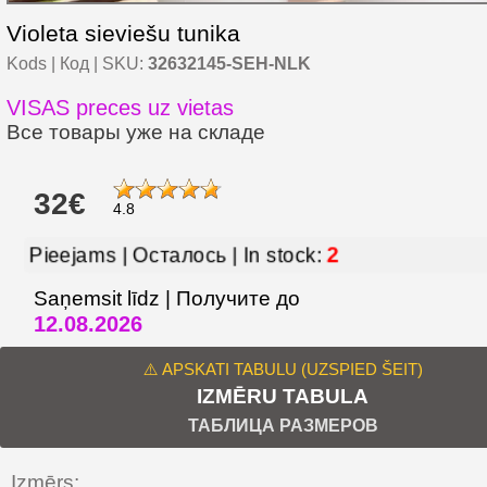
Violeta sieviešu tunika
Kods | Код | SKU:
32632145-SEH-NLK
VISAS preces uz vietas
Все товары уже на складе
32€
4.8
2
Pieejams | Осталось | In stock:
Saņemsit līdz | Получите до
12.08.2026
⚠️ APSKATI TABULU (UZSPIED ŠEIT)
IZMĒRU TABULA
ТАБЛИЦА РАЗМЕРОВ
Izmērs: