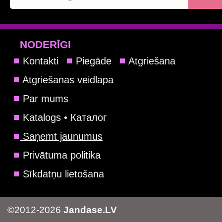
NODERĪGI
Kontakti
Piegāde
Atgriešana
Atgriešanas veidlapa
Par mums
Katalogs • Каталог
Saņemt jaunumus
Privātuma politika
Sīkdatņu lietošana
©2012-2026
Jandase.LV