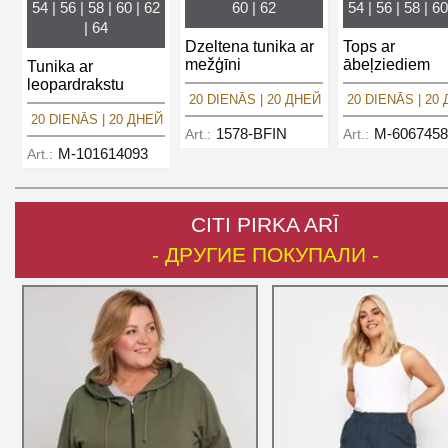
54 | 56 | 58 | 60 | 62
60 | 62
54 | 56 | 58 | 60
| 64
Dzeltena tunika ar
Tops ar
mežģīni
ābeļziediem
Tunika ar
leopardrakstu
20 DIENĀS | 20 ДНЕЙ
20 DIENĀS | 20
20 DIENĀS | 20 ДНЕЙ
1578-BFIN
M-6067458
Art.:
Art.:
M-101614093
Art.:
CITI PIRKA ARĪ
- ДРУГИЕ ПОКУПАЛИ -