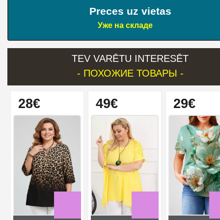
Preces uz vietas
Уже на складе
TEV VARĒTU INTERESĒT
- ПОХОЖИЕ ТОВАРЫ -
28€
49€
29€