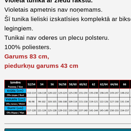
Violeta tunika ar ziedu rakstu
.
Violetais apmetnis nav noņemams.
Šī tunika lieliski izskatīsies komplektā ar bik
legingiem.
Tunikai nav oderes un plecu polsteru.
100% poliesters.
Garums 83 cm,
piedurkņu garums 43 cm