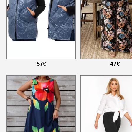
57€
47€