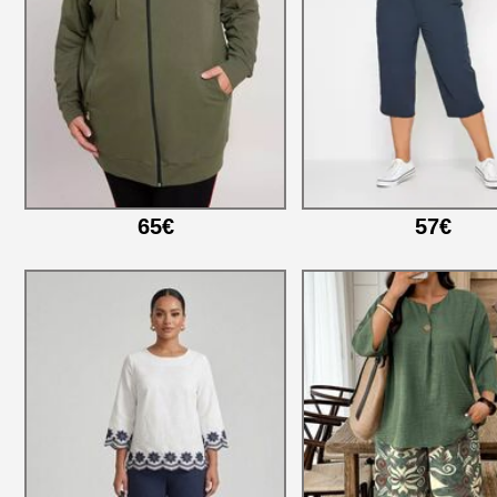
65€
57€