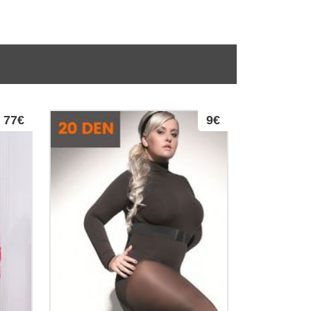
77€
9€