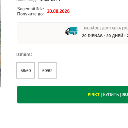
Saņemsit līdz:
30.08.2026
Получите до:
PIEGĀDE | ДОСТАВКА | D
20 DIENĀS · 20 ДНЕЙ ·
Izmērs:
58/60
60/62
PIRKT
| КУПИТЬ |
BU