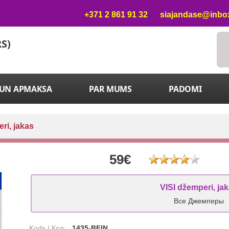
+371 2 861 91 32
siajandase@inbox
RS)
 UN APMAKSA
PAR MUMS
PADOMI
ri, jakas
59€
VISI džemperi, ja
Все Джемперы
Kods | Код:
1435-BFIN