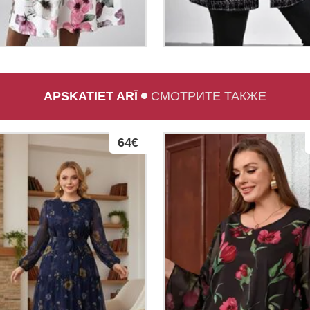
APSKATIET ARĪ
СМОТРИТЕ ТАКЖЕ
64€