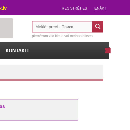
.lv
REĢISTRĒTIES
IENĀKT
piemēram:zila kleita vai melnas bikses
KONTAKTI
kas