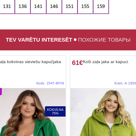
TEV VARĒTU INTERESĒT
ПОХОЖИЕ ТОВАРЫ
61€
aļa kokvinas sieviešu kapučjaka
Koši zaļa jaka ar kapuci
Kods:
2347-BFIN
Kods:
A-183
KOKVILNA
75%