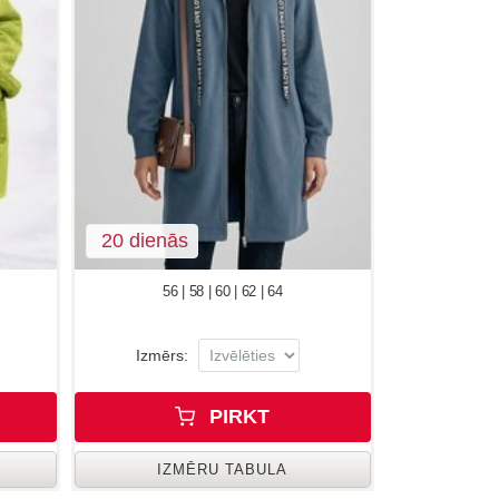
20 dienās
56 | 58 | 60 | 62 | 64
Izmērs:
PIRKT
IZMĒRU TABULA