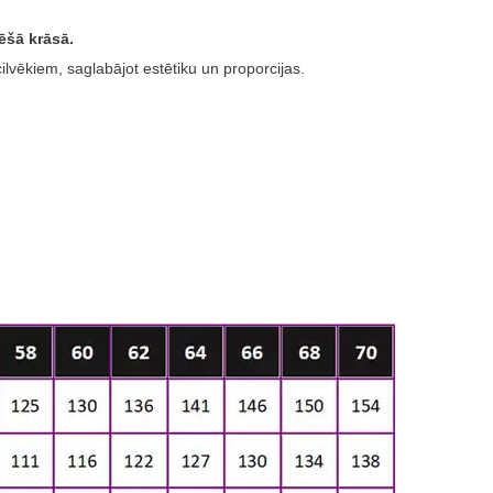
bēšā krāsā.
cilvēkiem, saglabājot estētiku un proporcijas.