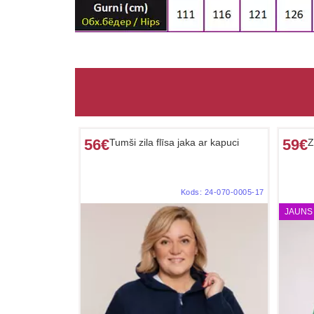
56€
59€
Tumši zila flīsa jaka ar kapuci
Z
Kods:
24-070-0005-17
JAUNS