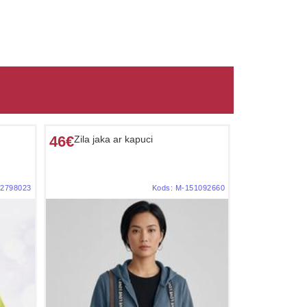
46€
Zila jaka ar kapuci
02798023
Kods:
M-151092660