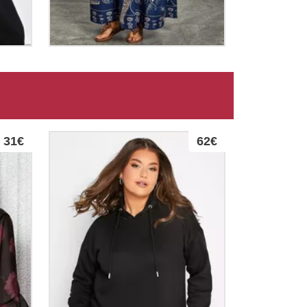
31€
62€