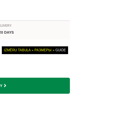
ELIVERY
 20 DAYS
IZMĒRU TABULA » РАЗМЕРЫ »
GUIDE
Y