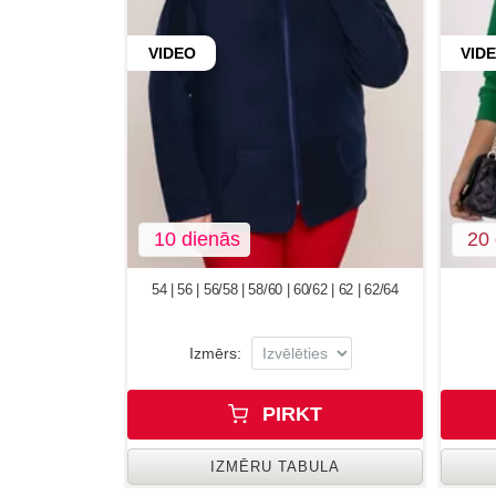
VIDEO
VID
10 dienās
20 
54 | 56 | 56/58 | 58/60 | 60/62 | 62 | 62/64
Izmērs:
PIRKT
IZMĒRU TABULA