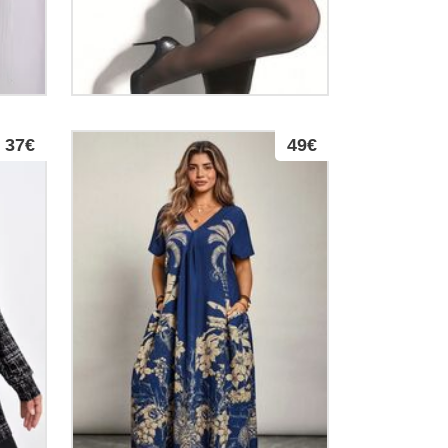
37€
49€