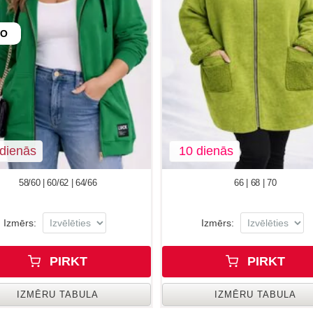
EO
dienās
10 dienās
58/60 | 60/62 | 64/66
66 | 68 | 70
Izmērs:
Izmērs:
PIRKT
PIRKT
IZMĒRU TABULA
IZMĒRU TABULA