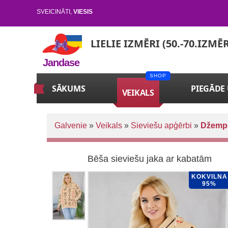
SVEICINĀTI
,
VIESIS
LIELIE IZMĒRI (50.-70.IZMĒ
Jandase
SĀKUMS
PIEGĀDE
VEIKALS
Galvenie
»
Veikals
»
Sieviešu apģērbi
»
Džempe
Bēša sieviešu jaka ar kabatām
KOKVILNA
95%