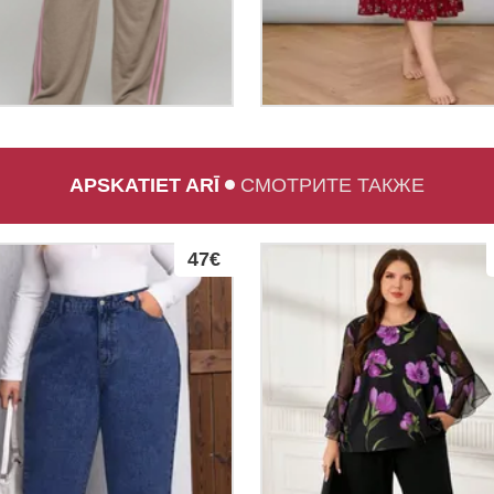
APSKATIET ARĪ
СМОТРИТЕ ТАКЖЕ
47€