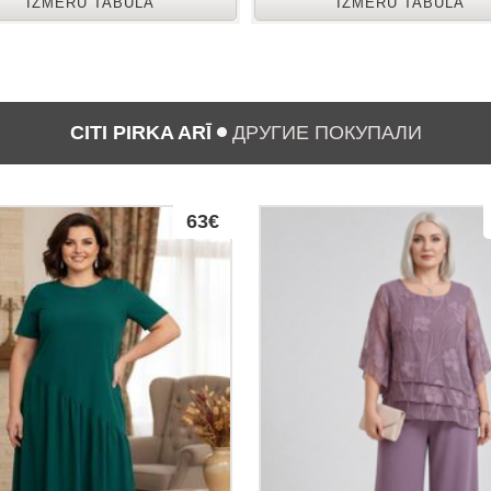
IZMĒRU TABULA
IZMĒRU TABULA
CITI PIRKA ARĪ
ДРУГИЕ ПОКУПАЛИ
63€