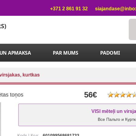
+371 2 861 91 32
siajandase@inbox
RS)
 UN APMAKSA
PAR MUMS
PADOMI
 virsjakas, kurtkas
56€
ētas toņos
VISI mēteļi un virsj
Все Пальто и Курт
Kods | Код:
601099568681733