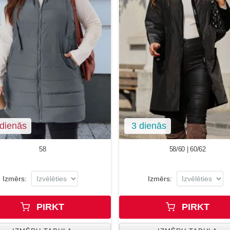
dienās
3 dienās
58
58/60 | 60/62
Izmērs:
Izmērs:
PIRKT
PIRKT