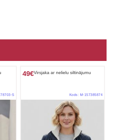
49€
u
Virsjaka ar nelielu siltinājumu
278703-S
Kods:
M-157385874