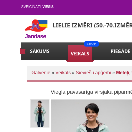
SVEICINĀTI
,
VIESIS
LIELIE IZMĒRI (50.-70.IZMĒ
Jandase
SĀKUMS
PIEGĀDE
VEIKALS
Galvenie
»
Veikals
»
Sieviešu apģērbi
»
Mēteļi,
Viegla pavasarīga virsjaka piparm