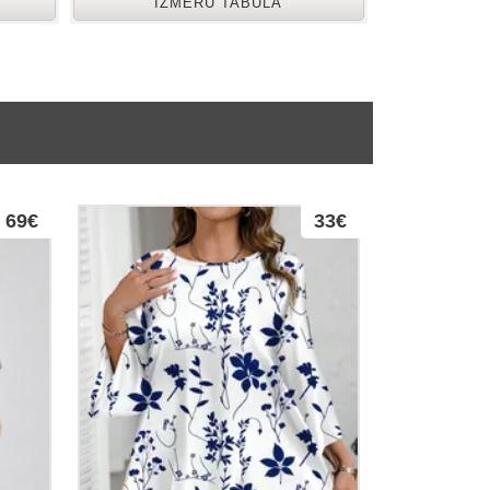
IZMĒRU TABULA
69€
33€