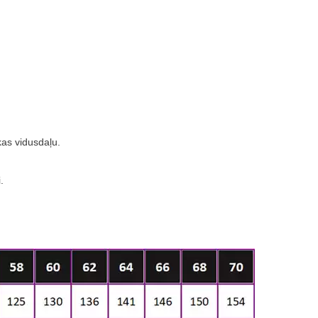
kas vidusdaļu.
.