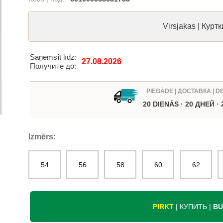
Virsjakas | Куртк
Saņemsit līdz:
27.08.2026
Получите до:
PIEGĀDE | ДОСТАВКА | D
20 DIENĀS · 20 ДНЕЙ ·
Izmērs:
54
56
58
60
62
PIRKT
| КУПИТЬ |
BU