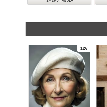
IZMĒRU TABULA
12€