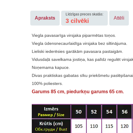
Līdzīgas preces skatās:
Apraksts
Attēli
3
cilvēki
Viegla pavasarīga virsjaka piparmētas toņos.
Viegla ūdensnecaurlaidīga virsjaka bez siltinājuma.
Lieliski iederēsies garākām pavasara pastaigām.
Vidusdaļā savelkama jostiņa, kas palīdz regulēt virsja
Noņemama kapuce.
Divas praktiskas gabatas sīku priekšmetu paslēpšanai
100% poliesters.
Garums 85 cm, piedurkņu garums 65 cm.