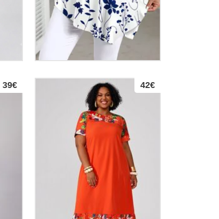
39€
42€