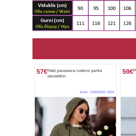
57€
59€
Haki pavasara-rudens parka
P
sievietēm
Kods:
23860981-SEH