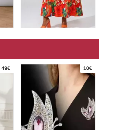
49€
10€