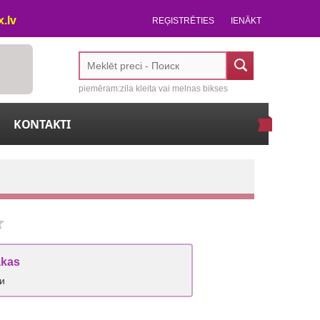
.lv
REĢISTRĒTIES
IENĀKT
piemēram:zila kleita vai melnas bikses
KONTAKTI
akas
ки