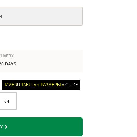
и
ELIVERY
 20 DAYS
IZMĒRU TABULA » РАЗМЕРЫ »
GUIDE
64
Y