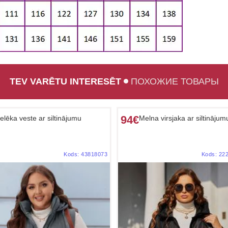
TEV VARĒTU INTERESĒT
ПОХОЖИЕ ТОВАРЫ
94€
elēka veste ar siltinājumu
Melna virsjaka ar siltinājum
Kods:
43818073
Kods:
22