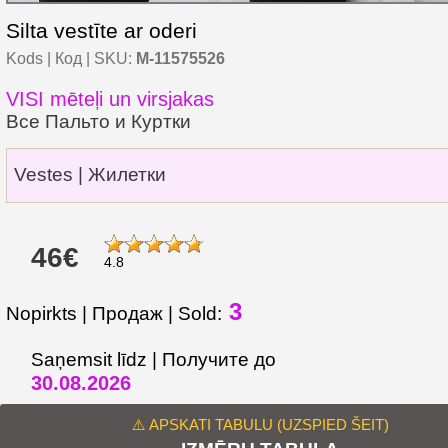
Silta vestīte ar oderi
Kods | Код | SKU:
M-11575526
VISI mēteļi un virsjakas
Все Пальто и Куртки
Vestes | Жилетки
46€
4.8
3
Nopirkts | Продаж | Sold:
Saņemsit līdz | Получите до
30.08.2026
⚠️ APSKATI TABULU (UZSPIED ŠEIT)