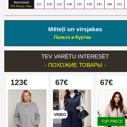
Mēteļi un virsjakas
Пальто и Куртки
TEV VARĒTU INTERESĒT
- ПОХОЖИЕ ТОВАРЫ -
123€
67€
67€
VIDEO
TOP PRECE