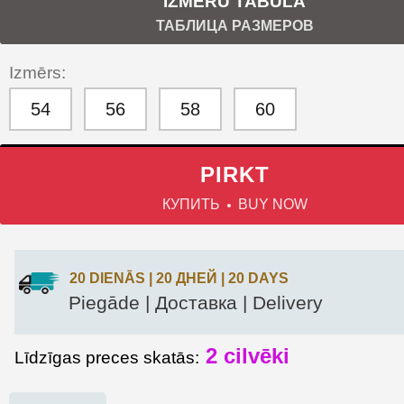
IZMĒRU TABULA
ТАБЛИЦА РАЗМЕРОВ
Izmērs:
54
56
58
60
PIRKT
КУПИТЬ
BUY NOW
20 DIENĀS | 20 ДНЕЙ | 20 DAYS
Piegāde | Доставка | Delivery
2 cilvēki
Līdzīgas preces skatās: