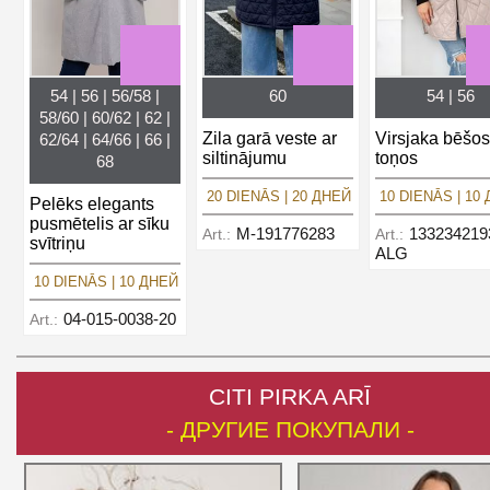
54 | 56 | 56/58 |
60
54 | 56
58/60 | 60/62 | 62 |
Zila garā veste ar
Virsjaka bēšos
62/64 | 64/66 | 66 |
siltinājumu
toņos
68
20 DIENĀS | 20 ДНЕЙ
10 DIENĀS | 10
Pelēks elegants
pusmētelis ar sīku
M-191776283
133234219
Art.:
Art.:
svītriņu
ALG
10 DIENĀS | 10 ДНЕЙ
04-015-0038-20
Art.:
CITI PIRKA ARĪ
- ДРУГИЕ ПОКУПАЛИ -