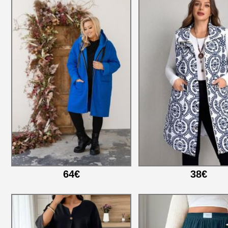
64€
38€