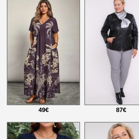
49€
87€