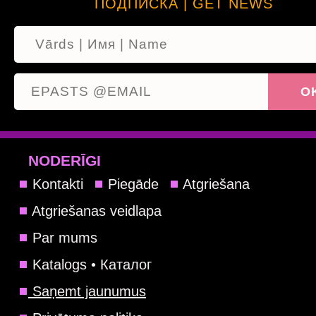
ПОДПИСКА | GET NEWS
NODERĪGI
Kontakti
Piegāde
Atgriešana
Atgriešanas veidlapa
Par mums
Katalogs • Каталог
Saņemt jaunumus