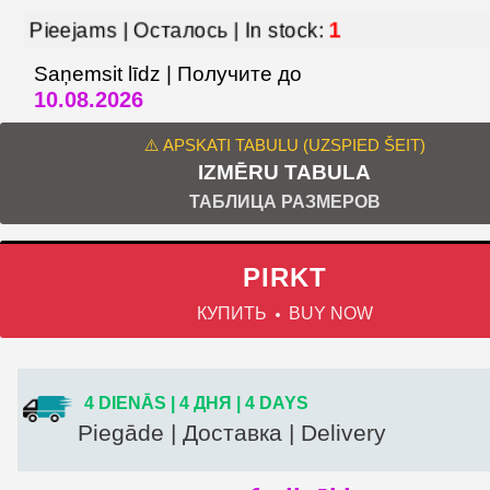
1
Pieejams | Осталось | In stock:
Saņemsit līdz | Получите до
10.08.2026
⚠️ APSKATI TABULU (UZSPIED ŠEIT)
IZMĒRU TABULA
ТАБЛИЦА РАЗМЕРОВ
PIRKT
КУПИТЬ
BUY NOW
4 DIENĀS | 4 ДНЯ | 4 DAYS
Piegāde | Доставка | Delivery