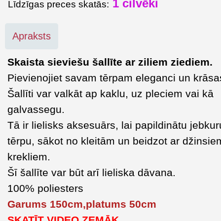
1
cilvēki
Līdzīgas preces skatās:
Apraksts
Skaista sieviešu šallīte ar ziliem ziediem.
Pievienojiet savam tērpam eleganci un krāsa
Šallīti var valkāt ap kaklu, uz pleciem vai kā
galvassegu.
Tā ir lielisks aksesuārs, lai papildinātu jebkur
tērpu, sākot no kleitām un beidzot ar džinsie
krekliem.
Šī šallīte var būt arī lieliska dāvana.
100% poliesters
Garums 150cm,platums 50cm
SKATĪT VIDEO ZEMĀK