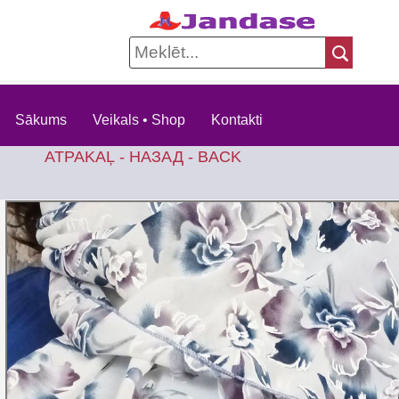
Sākums
Veikals • Shop
Kontakti
ATPAKAĻ - НАЗАД - BACK