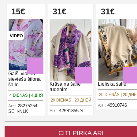
15€
31€
31€
VIDEO
Gaiši violeta
sieviešu šifona
Krāsaina šalle
Lieliska šalle
šalle
rudenim
20 DIENĀS | 20 ДН
4 DIENĀS | 4 ДНЯ
20 DIENĀS | 20 ДНЕЙ
49910746
Art.:
28275254-
Art.:
42591855-S
Art.:
SEH-NLK
CITI PIRKA ARĪ