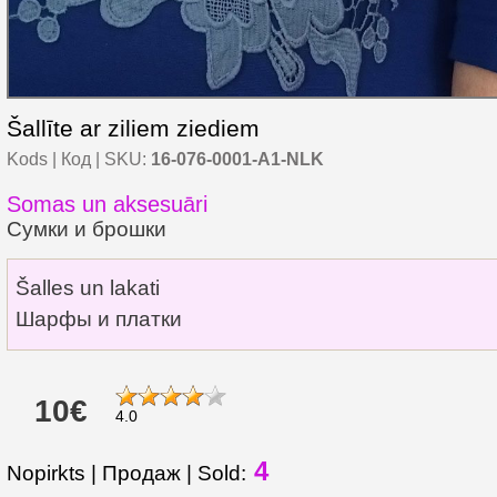
Šallīte ar ziliem ziediem
Kods | Код | SKU:
16-076-0001-A1-NLK
Somas un aksesuāri
Сумки и брошки
Šalles un lakati
Шарфы и платки
10€
4.0
4
Nopirkts | Продаж | Sold: