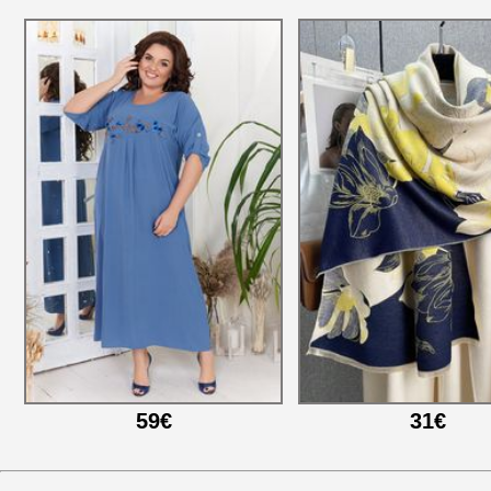
59€
31€