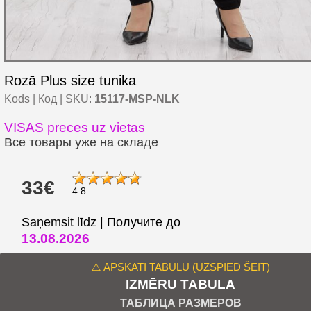
Rozā Plus size tunika
Kods | Код | SKU:
15117-MSP-NLK
VISAS preces uz vietas
Все товары уже на складе
33€
4.8
Saņemsit līdz | Получите до
13.08.2026
⚠️ APSKATI TABULU (UZSPIED ŠEIT)
IZMĒRU TABULA
ТАБЛИЦА РАЗМЕРОВ