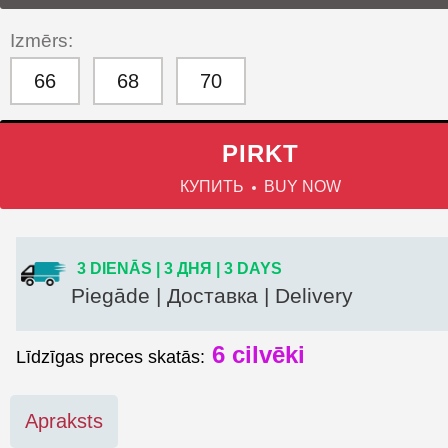
Izmērs:
66
68
70
PIRKT
КУПИТЬ
BUY NOW
3 DIENĀS | 3 ДНЯ | 3 DAYS
Piegāde | Доставка | Delivery
6
cilvēki
Līdzīgas preces skatās:
Apraksts