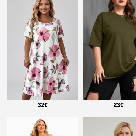
32€
23€