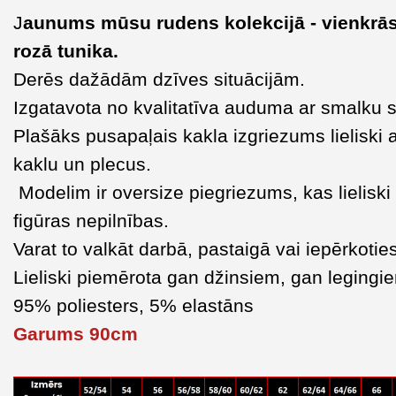
J
aunums mūsu rudens kolekcijā - vienkrā
rozā tunika.
Derēs dažādām dzīves situācijām.
Izgatavota no kvalitatīva auduma ar smalku s
Plašāks pusapaļais kakla izgriezums lieliski 
kaklu un plecus.
Modelim ir oversize piegriezums, kas lielisk
figūras nepilnības.
Varat to valkāt darbā, pastaigā vai iepērkotie
Lieliski piemērota gan džinsiem, gan legingi
95% poliesters, 5% elastāns
Garums 90cm