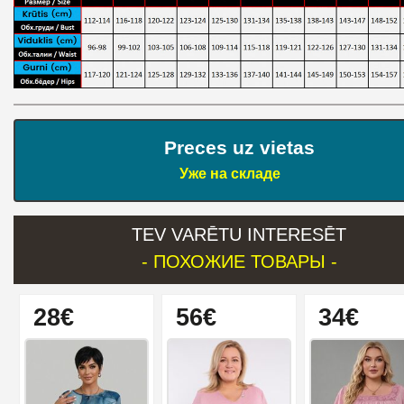
Preces uz vietas
Уже на складе
TEV VARĒTU INTERESĒT
- ПОХОЖИЕ ТОВАРЫ -
28€
56€
34€