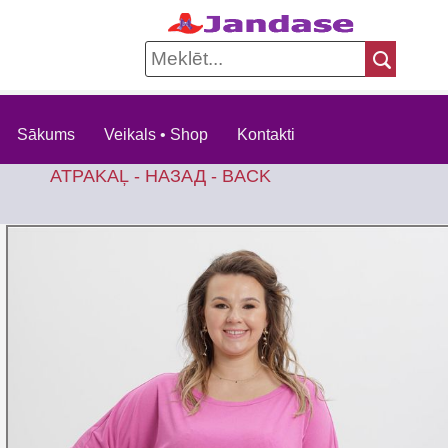
Sākums
Veikals • Shop
Kontakti
ATPAKAĻ - НАЗАД - BACK