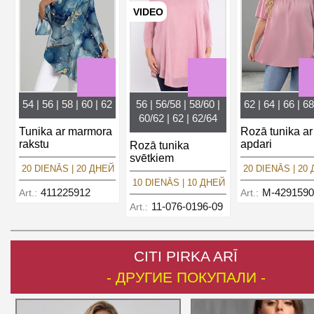
VIDEO
54 | 56 | 58 | 60 | 62
56 | 56/58 | 58/60 |
62 | 64 | 66 | 68
60/62 | 62 | 62/64
Tunika ar marmora
Rozā tunika ar
rakstu
apdari
Rozā tunika
svētkiem
20 DIENĀS | 20 ДНЕЙ
20 DIENĀS | 20
10 DIENĀS | 10 ДНЕЙ
411225912
M-4291590
Art.:
Art.:
11-076-0196-09
Art.:
CITI PIRKA ARĪ
- ДРУГИЕ ПОКУПАЛИ -