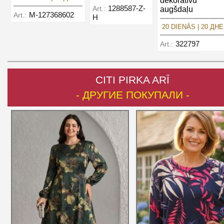
dekoratīvu
1288587-Z-
Art.:
augšdaļu
M-127368602
Art.:
H
20 DIENĀS | 20 ДН
322797
Art.:
CITI PIRKA ARĪ
- ДРУГИЕ ПОКУПАЛИ -