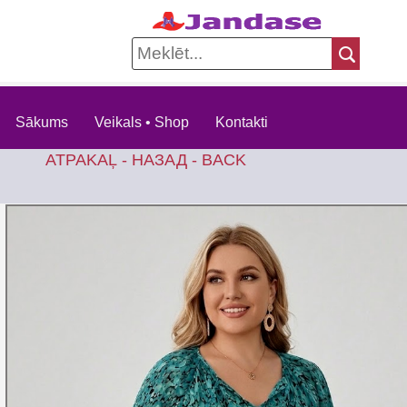
Sākums
Veikals • Shop
Kontakti
ATPAKAĻ - НАЗАД - BACK