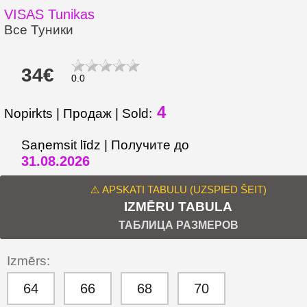
VISAS Tunikas
Все Туники
34€
0.0
4
Nopirkts | Продаж | Sold:
Saņemsit līdz | Получите до
31.08.2026
⚠️ APSKATI TABULU (UZSPIED ŠEIT)
IZMĒRU TABULA
ТАБЛИЦА РАЗМЕРОВ
Izmērs:
64
66
68
70