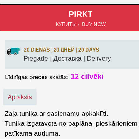
PIRKT
КУПИТЬ
BUY NOW
20 DIENĀS | 20 ДНЕЙ | 20 DAYS
Piegāde | Доставка | Delivery
12
cilvēki
Līdzīgas preces skatās:
Apraksts
Zaļa tunika ar sasienamu apkaklīti.
Tunika izgatavota no paplāna, pieskārieniem
patīkama auduma.