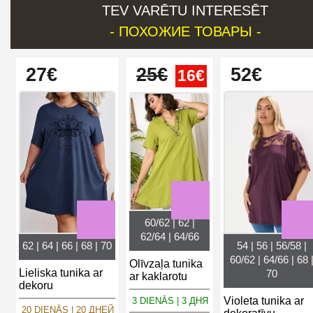
TEV VARĒTU INTERESĒT
- ПОХОЖИЕ ТОВАРЫ -
27€
25€
52€
16€
60/62 | 62 |
62/64 | 64/66
62 | 64 | 66 | 68 | 70
54 | 56 | 56/58 |
60/62 | 64/66 | 68 
Olīvzaļa tunika
Lieliska tunika ar
70
ar kaklarotu
dekoru
Violeta tunika ar
3 DIENĀS | 3 ДНЯ
20 DIENĀS | 20 ДНЕЙ