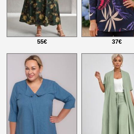
55€
37€