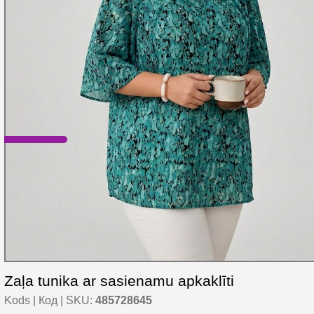
Zaļa tunika ar sasienamu apkaklīti
Kods | Код | SKU:
485728645