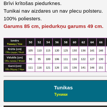
Brīvi krītošas piedurknes.
Tunikai nav aizdares un nav plecu polsteru.
100% poliesters.
Garums 85 cm, piedurkņu garums 49 cm.
Tunikas
Туники