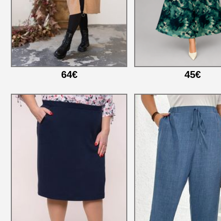
64€
45€