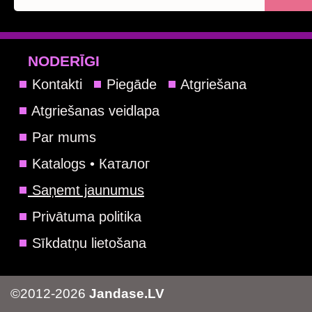
NODERĪGI
Kontakti
Piegāde
Atgriešana
Atgriešanas veidlapa
Par mums
Katalogs • Каталог
Saņemt jaunumus
Privātuma politika
Sīkdatņu lietošana
©2012-2026
Jandase.LV