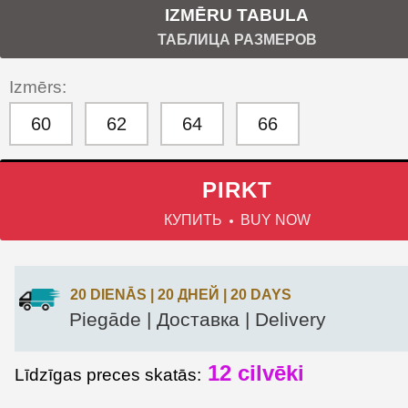
IZMĒRU TABULA
ТАБЛИЦА РАЗМЕРОВ
Izmērs:
60
62
64
66
PIRKT
КУПИТЬ
BUY NOW
20 DIENĀS | 20 ДНЕЙ | 20 DAYS
Piegāde | Доставка | Delivery
12
cilvēki
Līdzīgas preces skatās: