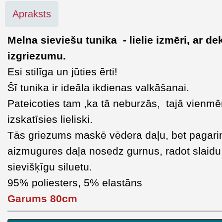
Apraksts
Melna sieviešu tunika - lielie izmēri, ar de
izgriezumu.
Esi stilīga un jūties ērti!
Šī tunika ir ideāla ikdienas valkāšanai.
Pateicoties tam ,ka tā neburzās, tajā vienmē
izskatīsies lieliski.
Tās griezums maskē vēdera daļu, bet pagari
aizmugures daļa nosedz gurnus, radot slaidu
sievišķīgu siluetu.
95% poliesters, 5% elastāns
Garums 80cm