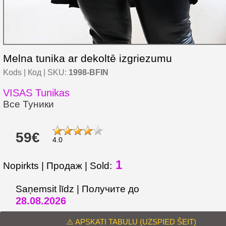
Melna tunika ar dekoltē izgriezumu
Kods | Код | SKU:
1998-BFIN
VISAS Tunikas
Все Туники
59€
4.0
1
Nopirkts | Продаж | Sold:
Saņemsit līdz | Получите до
28.08.2026
⚠️ APSKATI TABULU (UZSPIED ŠEIT)