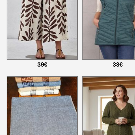
39€
33€