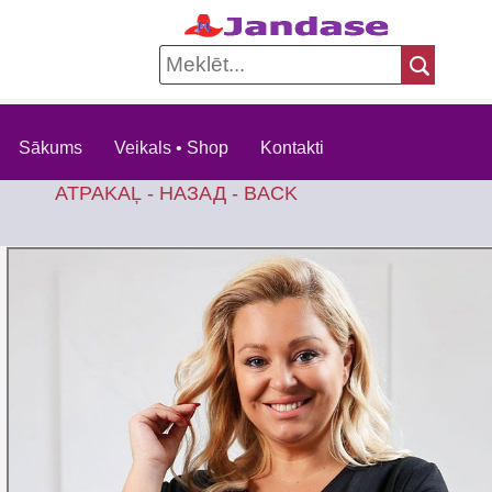
Sākums
Veikals • Shop
Kontakti
ATPAKAĻ - НАЗАД - BACK