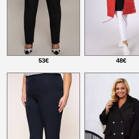
53€
48€