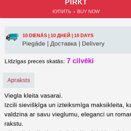
PIRKT
КУПИТЬ
BUY NOW
10 DIENĀS | 10 ДНЕЙ | 10 DAYS
Piegāde | Доставка | Delivery
7
cilvēki
Līdzīgas preces skatās:
Apraksts
Viegla kleita vasarai.
Izcili sievišķīga un izteiksmīga maksikleita, k
valdzina ar savu vieglumu, eleganci un roma
rakstu.