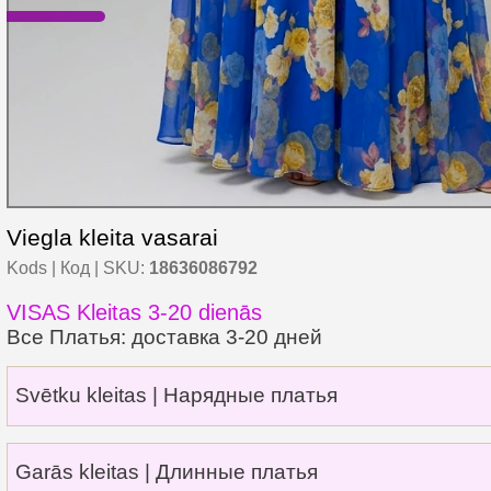
Viegla kleita vasarai
Kods | Код | SKU:
18636086792
VISAS Kleitas 3-20 dienās
Все Платья: доставка 3-20 дней
Svētku kleitas | Нарядные платья
Garās kleitas | Длинные платья