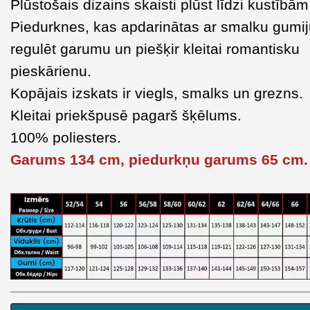
Plūstošais dizains skaisti plūst līdzi kustībām
Piedurknes, kas apdarinātas ar smalku gumiju
regulēt garumu un piešķir kleitai romantisku
pieskārienu.
Kopājais izskats ir viegls, smalks un grezns.
Kleitai priekšpusē pagarš šķēlums.
100% poliesters.
Garums 134 cm, piedurkņu garums 65 cm.