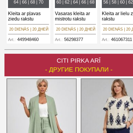
64 | 66 | 68 | 70
60 | 62 | 64 | 66 | 68
56 | 58 | 60 | 62
Kleita ar pļavas
Vasaras kleita ar
Kleita ar lielu 
ziedu rakstu
mistrotu rakstu
rakstu
20 DIENĀS | 20 ДНЕЙ
20 DIENĀS | 20 ДНЕЙ
20 DIENĀS | 20
449948460
56298377
461067311
Art.:
Art.:
Art.:
CITI PIRKA ARĪ
- ДРУГИЕ ПОКУПАЛИ -