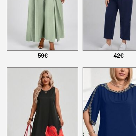
59€
42€