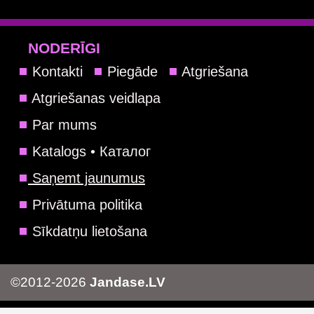
NODERĪGI
Kontakti
Piegāde
Atgriešana
Atgriešanas veidlapa
Par mums
Katalogs • Каталог
Saņemt jaunumus
Privātuma politika
Sīkdatņu lietošana
©2012-2026
Jandase.LV