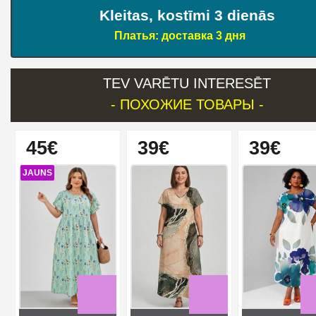
Kleitas, kostīmi 3 dienās
Платья: доставка 3 дня
TEV VARĒTU INTERESĒT
- ПОХОЖИЕ ТОВАРЫ -
45€
39€
39€
JAUNS