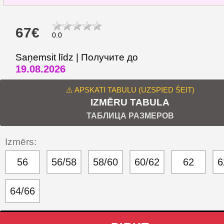
67€
0.0
Saņemsit līdz | Получите до
19.08.2026
⚠️ APSKATI TABULU (UZSPIED ŠEIT)
IZMĒRU TABULA
ТАБЛИЦА РАЗМЕРОВ
Izmērs:
56
56/58
58/60
60/62
62
6
64/66