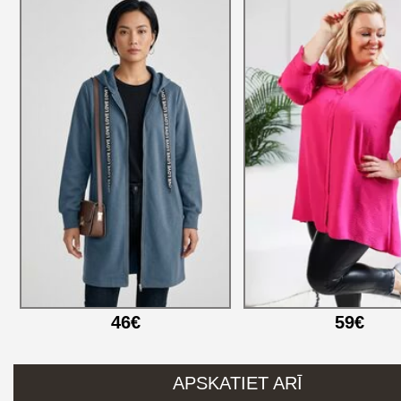
46€
59€
APSKATIET ARĪ