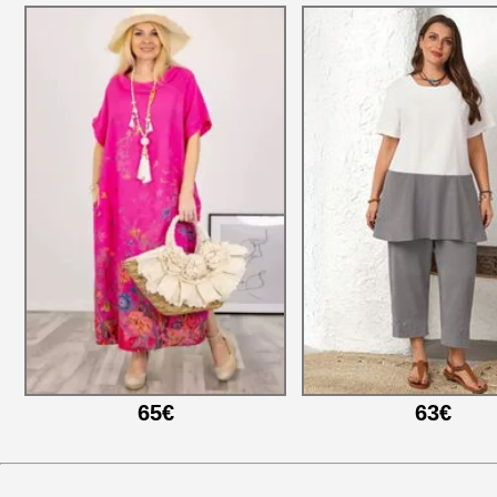
65€
63€