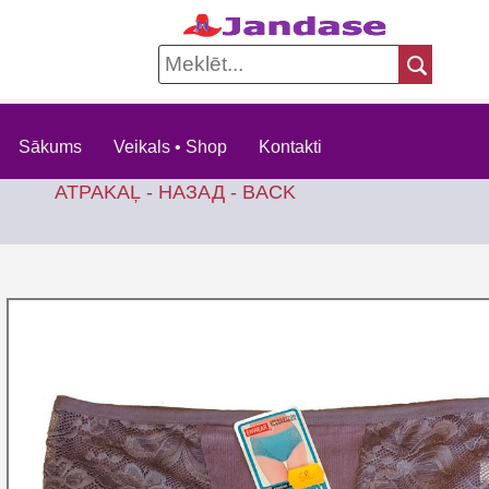
Sākums
Veikals • Shop
Kontakti
ATPAKAĻ - НАЗАД - BACK
KO