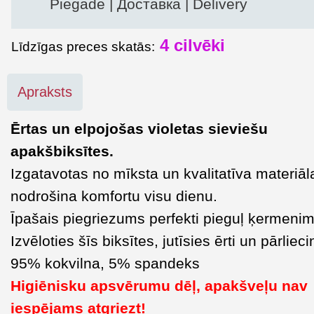
Piegāde | Доставка | Delivery
4
cilvēki
Līdzīgas preces skatās:
Apraksts
Ērtas un elpojošas violetas sieviešu
apakšbiksītes.
Izgatavotas no mīksta un kvalitatīva materiāl
nodrošina komfortu visu dienu.
Īpašais piegriezums perfekti pieguļ ķermenim
Izvēloties šīs biksītes, jutīsies ērti un pārlieci
95% kokvilna, 5% spandeks
Higiēnisku apsvērumu dēļ, apakšveļu nav
iespējams atgriezt!