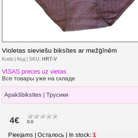
Violetas sieviešu biksītes ar mežģīnēm
Kods | Код | SKU:
HRT-V
VISAS preces uz vietas
Все товары уже на складе
Apakšbiksītes | Трусики
4€
0.0
Pieejams | Осталось | In stock:
1