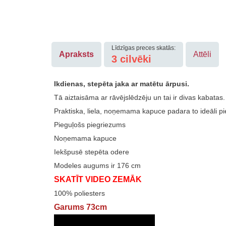
Līdzīgas preces skatās:
Apraksts
Attēli
3 cilvēki
Ikdienas, stepēta jaka ar matētu ārpusi.
Tā aiztaisāma ar rāvējslēdzēju un tai ir divas kabatas.
Praktiska, liela, noņemama kapuce padara to ideāli p
Pieguļošs piegriezums
Noņemama kapuce
Iekšpusē stepēta odere
Modeles augums ir 176 cm
SKATĪT VIDEO ZEMĀK
100% poliesters
Garums 73cm