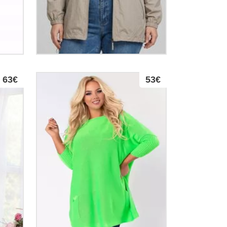
63€
53€