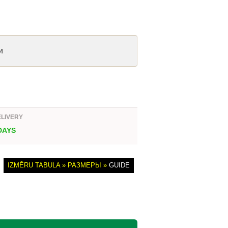
и
ELIVERY
 DAYS
IZMĒRU TABULA » РАЗМЕРЫ »
GUIDE