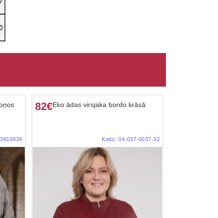
82€
toņos
Eko ādas virsjaka bordo krāsā
3815934
Kods:
04-037-0037-32