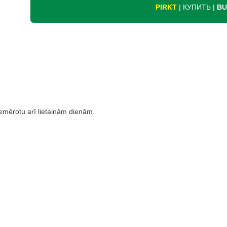
PIRKT
| КУПИТЬ |
BU
iemērotu arī lietainām dienām.