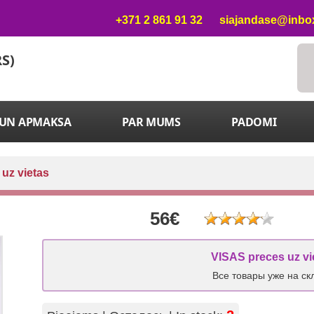
+371 2 861 91 32
siajandase@inbox
RS)
 UN APMAKSA
PAR MUMS
PADOMI
 uz vietas
56€
VISAS preces uz vi
Все товары уже на ск