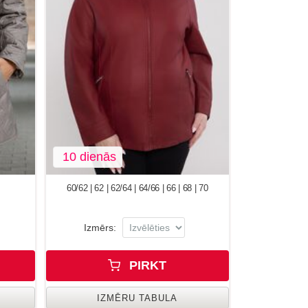
10 dienās
60/62 | 62 | 62/64 | 64/66 | 66 | 68 | 70
Izmērs:
PIRKT
IZMĒRU TABULA