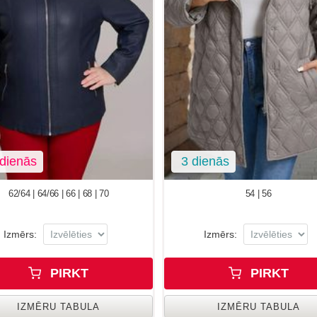
dienās
3 dienās
62/64 | 64/66 | 66 | 68 | 70
54 | 56
Izmērs:
Izmērs:
PIRKT
PIRKT
IZMĒRU TABULA
IZMĒRU TABULA