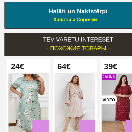
Halāti un Naktstērpi
Халаты и Сорочки
TEV VARĒTU INTERESĒT
- ПОХОЖИЕ ТОВАРЫ -
24€
64€
39€
JAUNS
VIDEO