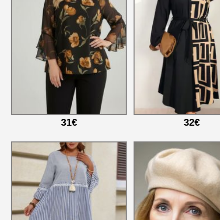
31€
32€