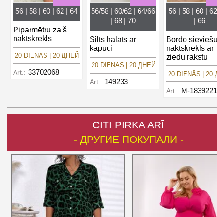
56 | 58 | 60 | 62 | 64
56/58 | 60/62 | 64/66
56 | 58 | 60 | 62
| 68 | 70
| 66
Piparmētru zaļš
naktskrekls
Silts halāts ar
Bordo sievieš
kapuci
naktskrekls ar
20 DIENĀS | 20 ДНЕЙ
ziedu rakstu
20 DIENĀS | 20 ДНЕЙ
33702068
Art.:
20 DIENĀS | 20
149233
Art.:
M-1839221
Art.:
CITI PIRKA ARĪ
- ДРУГИЕ ПОКУПАЛИ -