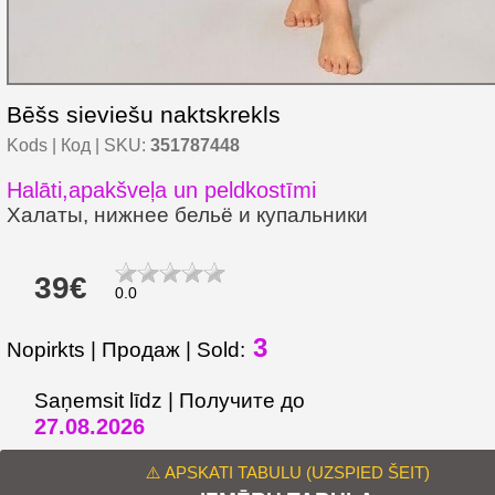
Bēšs sieviešu naktskrekls
Kods | Код | SKU:
351787448
Halāti,apakšveļa un peldkostīmi
Халаты, нижнее бельё и купальники
39€
0.0
3
Nopirkts | Продаж | Sold:
Saņemsit līdz | Получите до
27.08.2026
⚠️ APSKATI TABULU (UZSPIED ŠEIT)