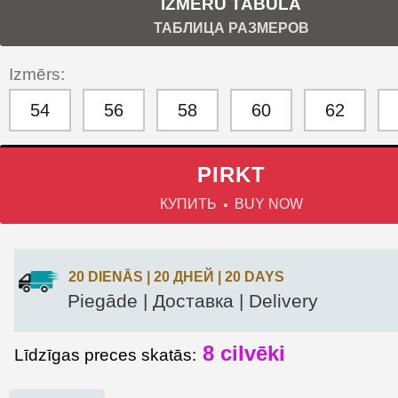
IZMĒRU TABULA
ТАБЛИЦА РАЗМЕРОВ
Izmērs:
54
56
58
60
62
PIRKT
КУПИТЬ
BUY NOW
20 DIENĀS | 20 ДНЕЙ | 20 DAYS
Piegāde | Доставка | Delivery
8
cilvēki
Līdzīgas preces skatās: