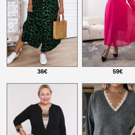
36€
59€