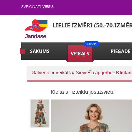
SVEICINĀTI
,
VIESIS
LIELIE IZMĒRI (50.-70.IZMĒ
Jandase
SĀKUMS
PIEGĀDE
VEIKALS
Galvenie
»
Veikals
»
Sieviešu apģērbi
»
Kleitas
Kleita ar izteiktu jostasvietu