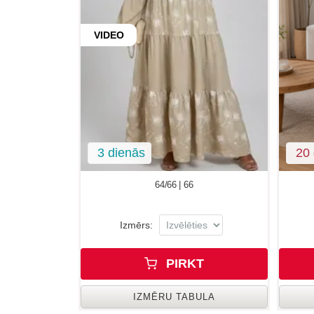
VIDEO
3 dienās
20 
64/66 | 66
Izmērs:
PIRKT
IZMĒRU TABULA