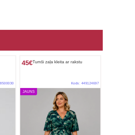
45€
Tumši zaļa kleita ar rakstu
8500030
Kods:
449124697
JAUNS