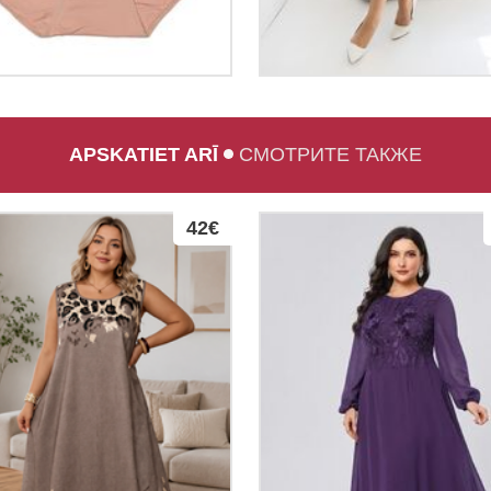
APSKATIET ARĪ
СМОТРИТЕ ТАКЖЕ
42€