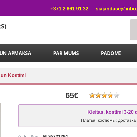
+371 2 861 91 32
siajandase@inbox
RS)
 UN APMAKSA
PAR MUMS
PADOMI
 un Kostīmi
65€
Kleitas, kostīmi 3-20 
Платья, костюмы: доставка
Kods | Код:
M-95721284