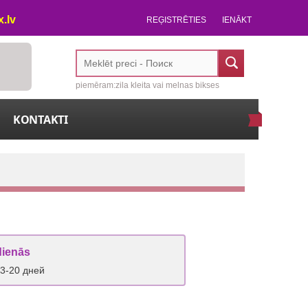
.lv
REĢISTRĒTIES
IENĀKT
piemēram:zila kleita vai melnas bikses
KONTAKTI
dienās
 3-20 дней