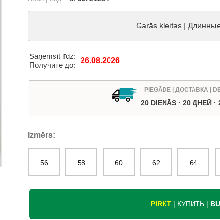
Garās kleitas | Длинны
Saņemsit līdz:
26.08.2026
Получите до:
PIEGĀDE | ДОСТАВКА | D
20 DIENĀS · 20 ДНЕЙ ·
Izmērs:
56
58
60
62
64
PIRKT
| КУПИТЬ |
BU