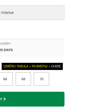
е платья
ELIVERY
 20 DAYS
IZMĒRU TABULA » РАЗМЕРЫ »
GUIDE
66
68
70
Y