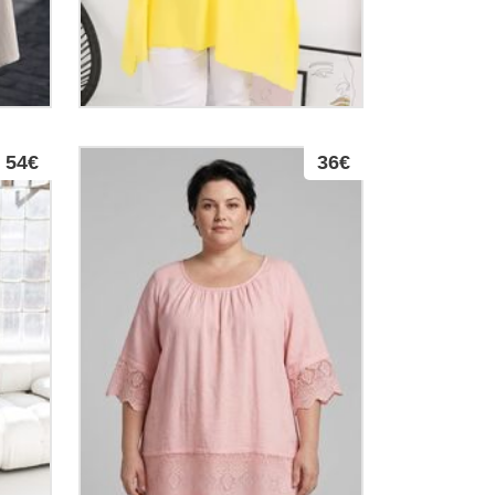
54€
36€