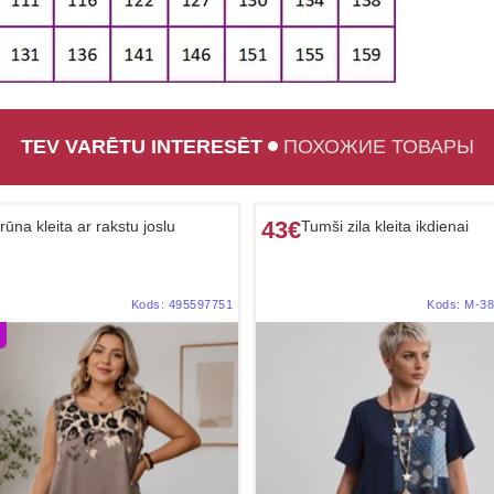
TEV VARĒTU INTERESĒT
ПОХОЖИЕ ТОВАРЫ
43€
rūna kleita ar rakstu joslu
Tumši zila kleita ikdienai
Kods:
495597751
Kods:
M-38