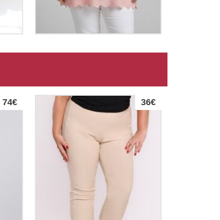
74€
36€