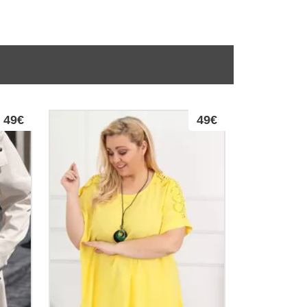
49€
49€