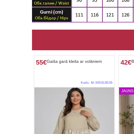
55€
42€
Gaiša garā kleita ar volāniem
B
Kods:
M-365918535
JAUNS