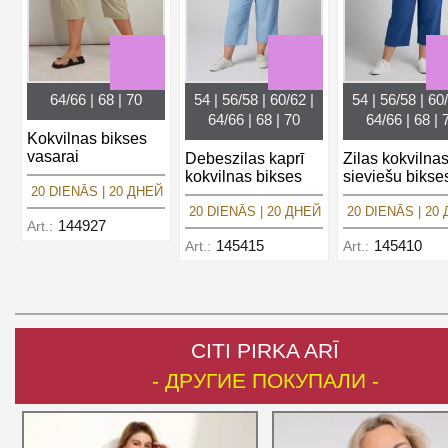
64/66 | 68 | 70
54 | 56/58 | 60/62 |
54 | 56/58 | 60/
64/66 | 68 | 70
64/66 | 68 | 
Kokvilnas bikses
vasarai
Debeszilas kaprī
Zilas kokvilna
kokvilnas bikses
sieviešu bikse
20 DIENĀS | 20 ДНЕЙ
20 DIENĀS | 20 ДНЕЙ
20 DIENĀS | 20
144927
Art.:
145415
145410
Art.:
Art.:
CITI PIRKA ARĪ
- ДРУГИЕ ПОКУПАЛИ -