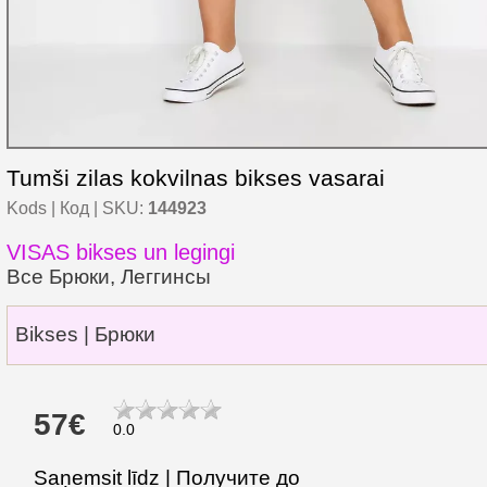
Tumši zilas kokvilnas bikses vasarai
Kods | Код | SKU:
144923
VISAS bikses un legingi
Все Брюки, Леггинсы
Bikses | Брюки
57€
0.0
Saņemsit līdz | Получите до