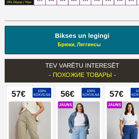
Bikses un legingi
Брюки, Леггинсы
TEV VARĒTU INTERESĒT
- ПОХОЖИЕ ТОВАРЫ -
100%
100%
1
57€
56€
57€
KOKVILNA
KOKVILNA
KOK
JAUNS
JAUNS