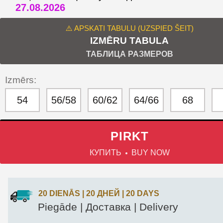
27.08.2026
⚠️ APSKATI TABULU (UZSPIED ŠEIT)
IZMĒRU TABULA
ТАБЛИЦА РАЗМЕРОВ
Izmērs:
54
56/58
60/62
64/66
68
PIRKT
КУПИТЬ
BUY NOW
20 DIENĀS | 20 ДНЕЙ | 20 DAYS
Piegāde | Доставка | Delivery