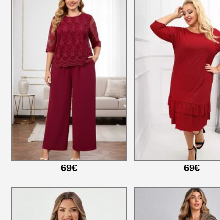
69€
69€