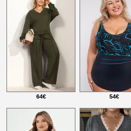
64€
54€