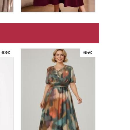
63€
65€