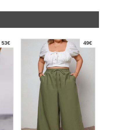
53€
49€