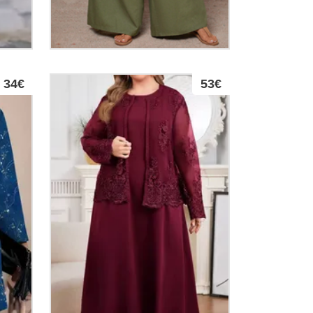
34€
53€