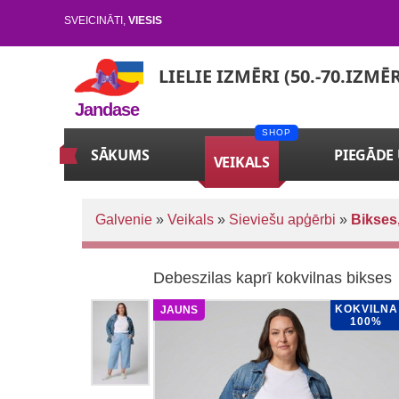
SVEICINĀTI
,
VIESIS
LIELIE IZMĒRI (50.-70.IZMĒ
Jandase
SĀKUMS
PIEGĀDE
VEIKALS
Galvenie
»
Veikals
»
Sieviešu apģērbi
»
Bikses,
Debeszilas kaprī kokvilnas bikses
KOKVILNA
JAUNS
100%