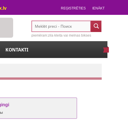
.lv
REĢISTRĒTIES
IENĀKT
piemēram:zila kleita vai melnas bikses
KONTAKTI
gingi
сы