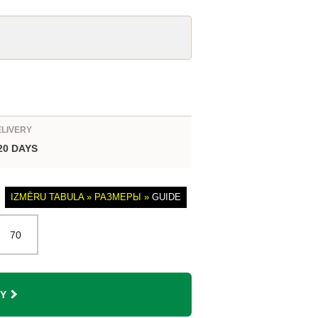
ELIVERY
 20 DAYS
IZMĒRU TABULA » РАЗМЕРЫ »
GUIDE
70
Y