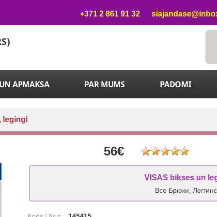
+371 2 861 91 32
siajandase@inbox
RS)
 UN APMAKSA
PAR MUMS
PADOMI
 legingi
56€
VISAS bikses un le
Все Брюки, Леггин
Kods | Код:
145415