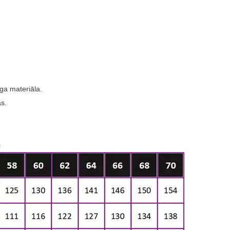
īga materiāla.
s.
m