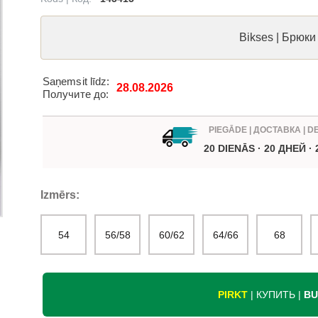
Bikses | Брюки
Saņemsit līdz:
28.08.2026
Получите до:
PIEGĀDE | ДОСТАВКА | D
20 DIENĀS · 20 ДНЕЙ ·
Izmērs:
54
56/58
60/62
64/66
68
PIRKT
| КУПИТЬ |
BU