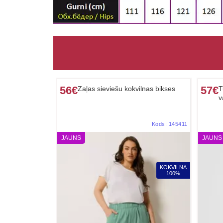
56€
57€
Zaļas sieviešu kokvilnas bikses
T
v
Kods:
145411
JAUNS
JAUNS
KOKVILNA
100%