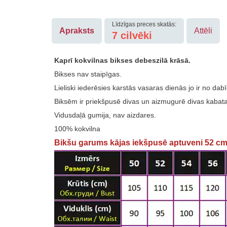
Līdzīgas preces skatās:
Apraksts
Attēli
7
cilvēki
Kaprī kokvilnas bikses debeszilā krāsā.
Bikses nav staipīgas.
Lieliski iederēsies karstās vasaras dienās jo ir no dab
Biksēm ir priekšpusē divas un aizmugurē divas kabata
Vidusdaļā gumija, nav aizdares.
100% kokvilna
Bikšu garums kājas iekšpusē aptuveni 52 c