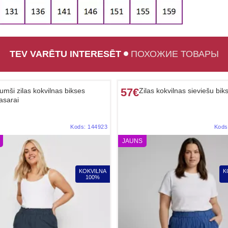
TEV VARĒTU INTERESĒT
ПОХОЖИЕ ТОВАРЫ
57€
umši zilas kokvilnas bikses
Zilas kokvilnas sieviešu bik
asarai
Kods:
144923
Kods
JAUNS
KOKVILNA
K
100%