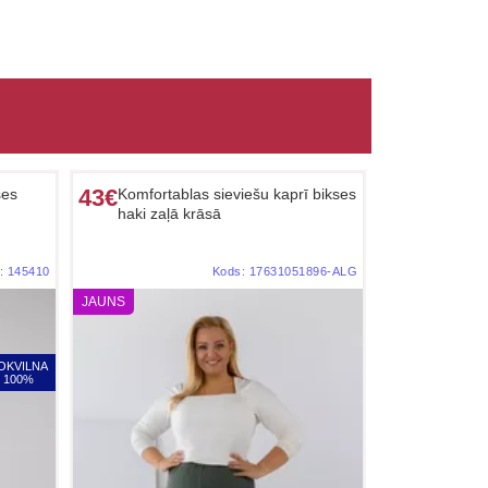
43€
ses
Komfortablas sieviešu kaprī bikses
haki zaļā krāsā
:
145410
Kods:
17631051896-ALG
JAUNS
OKVILNA
100%