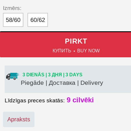
Izmērs:
58/60
60/62
PIRKT
КУПИТЬ
BUY NOW
3 DIENĀS | 3 ДНЯ | 3 DAYS
Piegāde | Доставка | Delivery
9
cilvēki
Līdzīgas preces skatās:
Apraksts