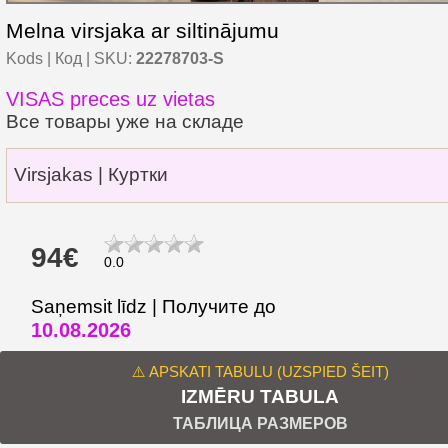
Melna virsjaka ar siltinājumu
Kods | Код | SKU:
22278703-S
VISAS preces uz vietas
Все товары уже на складе
Virsjakas | Куртки
94€
0.0
Saņemsit līdz | Получите до
10.08.2026
⚠️ APSKATI TABULU (UZSPIED ŠEIT)
IZMĒRU TABULA
ТАБЛИЦА РАЗМЕРОВ