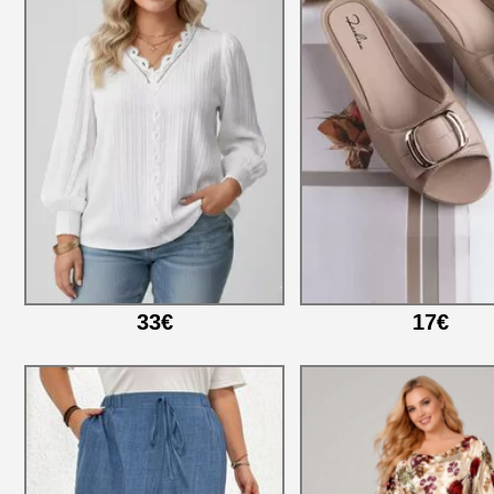
33€
17€