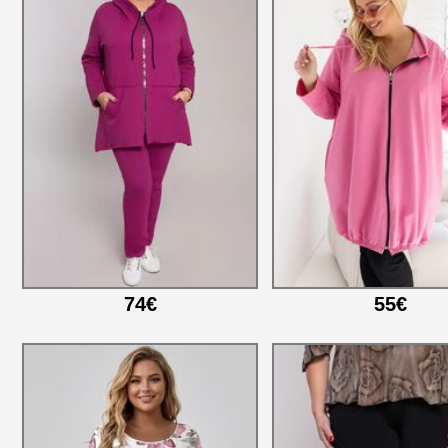
74€
55€