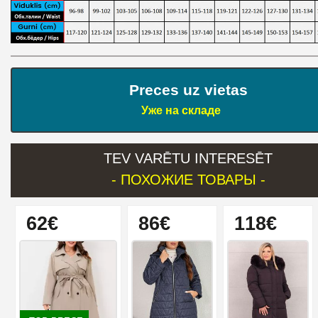
Preces uz vietas
Уже на складе
TEV VARĒTU INTERESĒT
- ПОХОЖИЕ ТОВАРЫ -
62€
86€
118€