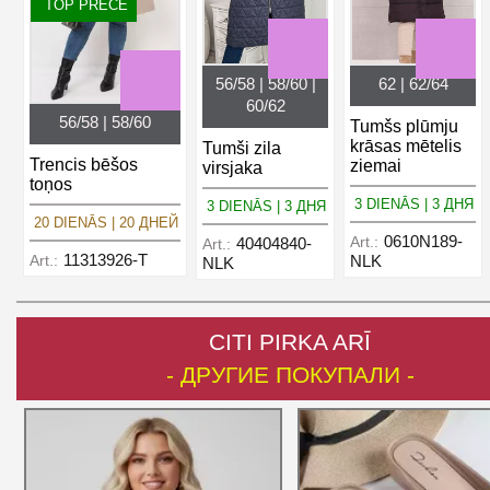
TOP PRECE
56/58 | 58/60 |
62 | 62/64
60/62
56/58 | 58/60
Tumšs plūmju
krāsas mētelis
Tumši zila
Trencis bēšos
ziemai
virsjaka
toņos
3 DIENĀS | 3 ДНЯ
3 DIENĀS | 3 ДНЯ
20 DIENĀS | 20 ДНЕЙ
0610N189-
Art.:
40404840-
Art.:
11313926-T
Art.:
NLK
NLK
CITI PIRKA ARĪ
- ДРУГИЕ ПОКУПАЛИ -