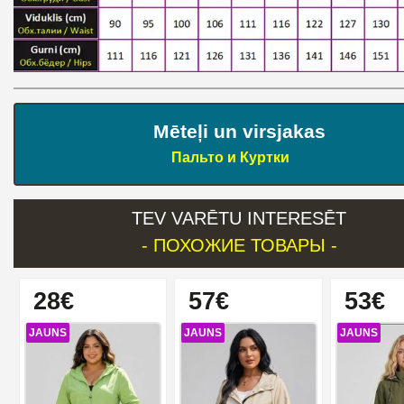
Mēteļi un virsjakas
Пальто и Куртки
TEV VARĒTU INTERESĒT
- ПОХОЖИЕ ТОВАРЫ -
28€
57€
53€
JAUNS
JAUNS
JAUNS