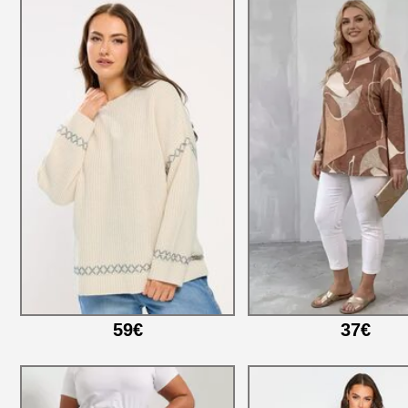
59€
37€