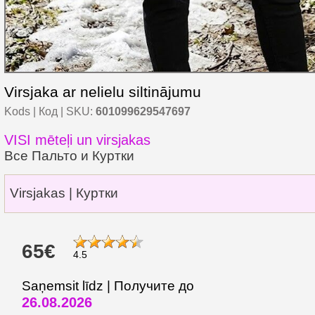
Virsjaka ar nelielu siltinājumu
Kods | Код | SKU:
601099629547697
VISI mēteļi un virsjakas
Все Пальто и Куртки
Virsjakas | Куртки
65€
4.5
Saņemsit līdz | Получите до
26.08.2026