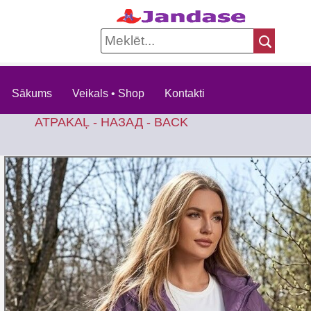
Sākums
Veikals • Shop
Kontakti
ATPAKAĻ - НАЗАД - BACK