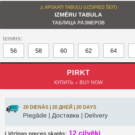
⚠️ APSKATI TABULU (UZSPIED ŠEIT)
IZMĒRU TABULA
ТАБЛИЦА РАЗМЕРОВ
Izmērs:
56
58
60
62
64
PIRKT
КУПИТЬ
BUY NOW
20 DIENĀS | 20 ДНЕЙ | 20 DAYS
Piegāde | Доставка | Delivery
12
cilvēki
Līdzīgas preces skatās: