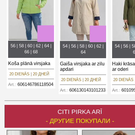
56 | 58 | 60 | 62 | 64 |
54 | 56 | 58 | 60 | 62 |
54 | 56 | 5
66 | 68
64
Koša plānā virsjaka
Gaiša virsjaka ar zilu
Haki krāsa
apdari
ar oderi
20 DIENĀS | 20 ДНЕЙ
20 DIENĀS | 20 ДНЕЙ
20 DIENĀS 
606146786118504
Art.:
606130143101233
60109
Art.:
Art.:
CITI PIRKA ARĪ
- ДРУГИЕ ПОКУПАЛИ -