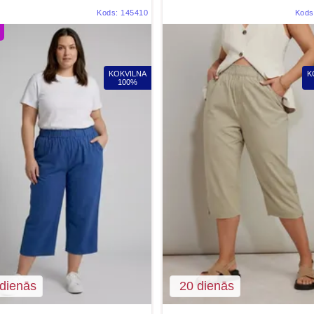
Kods:
145410
Kods
KOKVILNA
K
100%
dienās
20 dienās