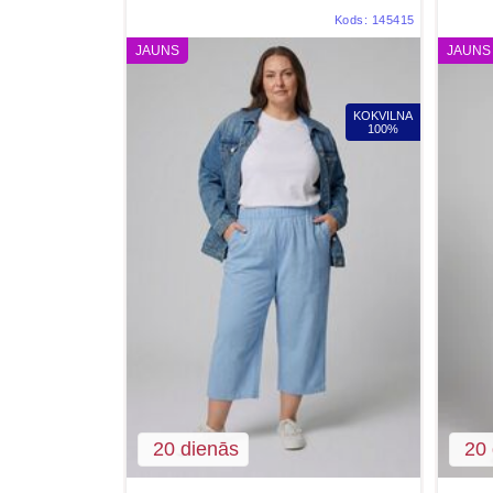
Kods:
145415
JAUNS
JAUNS
KOKVILNA
100%
20 dienās
20 