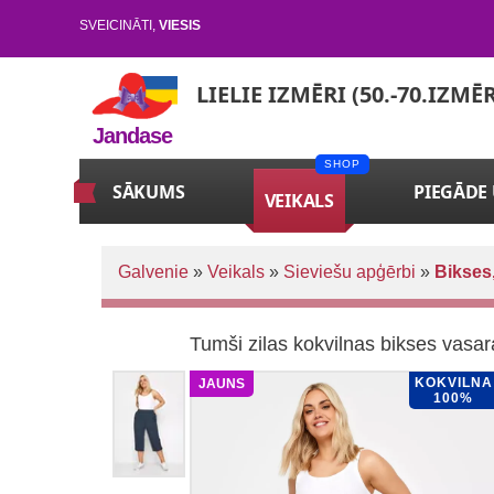
SVEICINĀTI
,
VIESIS
LIELIE IZMĒRI (50.-70.IZMĒ
Jandase
SĀKUMS
PIEGĀDE
VEIKALS
Galvenie
»
Veikals
»
Sieviešu apģērbi
»
Bikses,
Tumši zilas kokvilnas bikses vasar
KOKVILNA
JAUNS
100%