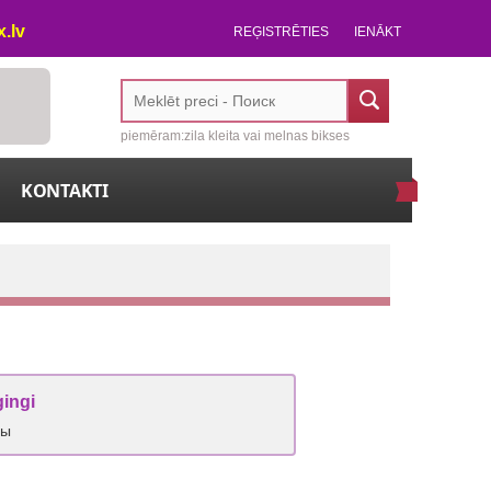
.lv
REĢISTRĒTIES
IENĀKT
piemēram:zila kleita vai melnas bikses
KONTAKTI
gingi
сы