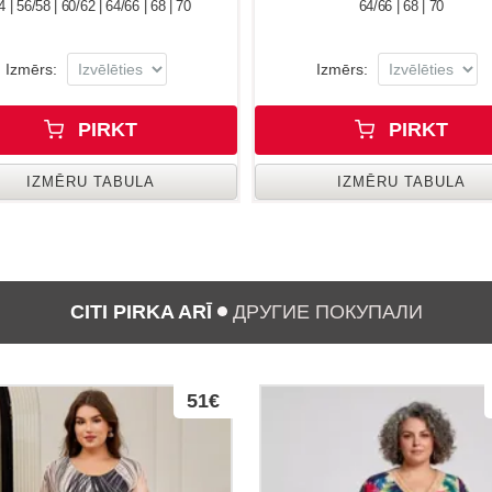
4 | 56/58 | 60/62 | 64/66 | 68 | 70
64/66 | 68 | 70
Izmērs:
Izmērs:
PIRKT
PIRKT
IZMĒRU TABULA
IZMĒRU TABULA
CITI PIRKA ARĪ
ДРУГИЕ ПОКУПАЛИ
51€