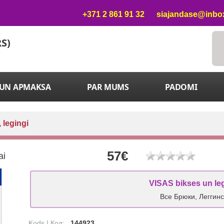
+371 2 861 91 32
siajandase@inbox
RS)
 UN APMAKSA
PAR MUMS
PADOMI
 legingi
57€
ai
VISAS bikses un le
Все Брюки, Леггин
Kods | Код:
144923