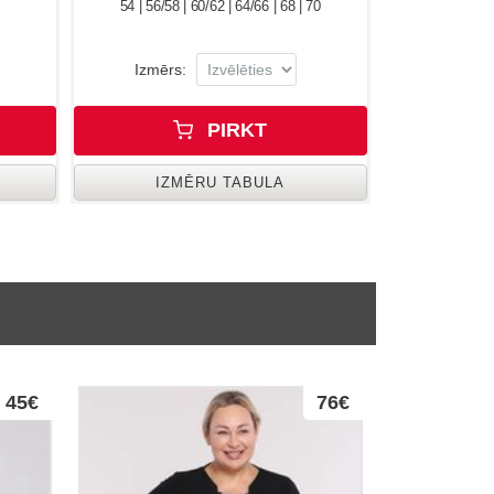
54 | 56/58 | 60/62 | 64/66 | 68 | 70
Izmērs:
PIRKT
IZMĒRU TABULA
45€
76€