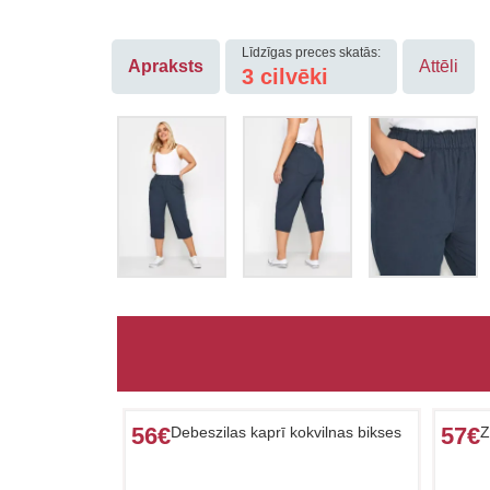
Līdzīgas preces skatās:
Apraksts
Attēli
3 cilvēki
56€
57€
Debeszilas kaprī kokvilnas bikses
Z