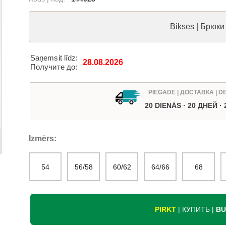
Bikses | Брюки
Saņemsit līdz:
28.08.2026
Получите до:
PIEGĀDE | ДОСТАВКА | D
20 DIENĀS · 20 ДНЕЙ ·
Izmērs:
54
56/58
60/62
64/66
68
PIRKT
| КУПИТЬ |
BU