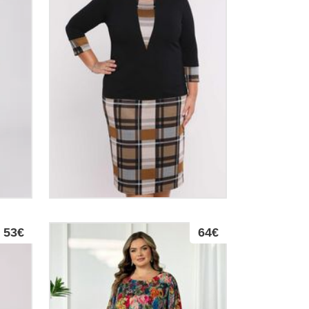
53€
64€