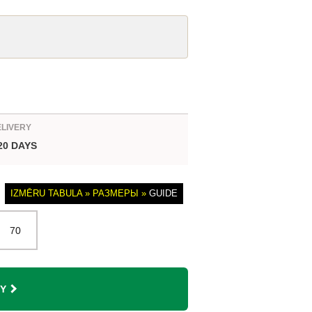
ELIVERY
 20 DAYS
IZMĒRU TABULA » РАЗМЕРЫ »
GUIDE
70
Y