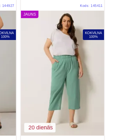
:
144927
Kods:
145411
JAUNS
OKVILNA
KOKVILNA
100%
100%
20 dienās