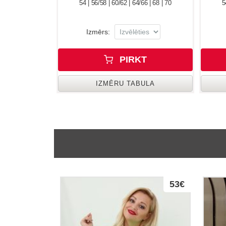
54 | 56/58 | 60/62 | 64/66 | 68 | 70
5
Izmērs:
PIRKT
IZMĒRU TABULA
53€