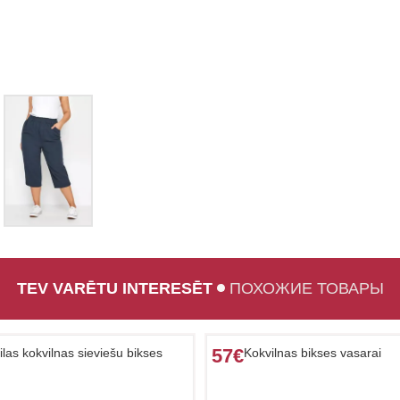
TEV VARĒTU INTERESĒT
ПОХОЖИЕ ТОВАРЫ
57€
ilas kokvilnas sieviešu bikses
Kokvilnas bikses vasarai