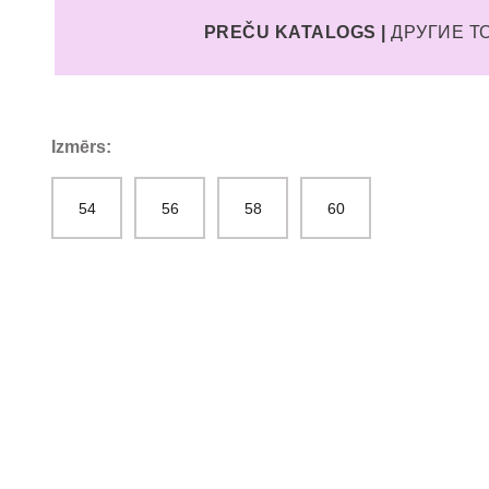
PREČU KATALOGS |
ДРУГИЕ 
Izmērs:
54
56
58
60