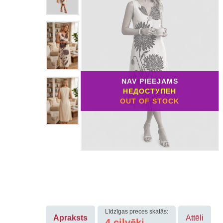
NAV PIEEJAMS
НЕДОСТУПЕН
OUT OF STOCK
Līdzīgas preces skatās:
Apraksts
Attēli
4
cilvēki