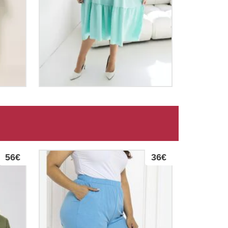
56€
36€