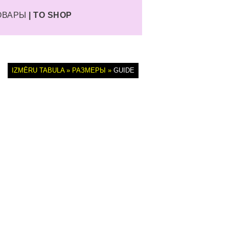
ТОВАРЫ
| TO SHOP
IZMĒRU TABULA » РАЗМЕРЫ »
GUIDE