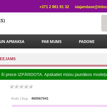
+371 2 861 91 32
siajandase@inbox
RS)
 UN APMAKSA
PAR MUMS
PADOMI
IEEJAMS
t, šī prece IZPĀRDOTA. Apskatiet mūsu jaunākos modeļ
Kods | Код:
460567041