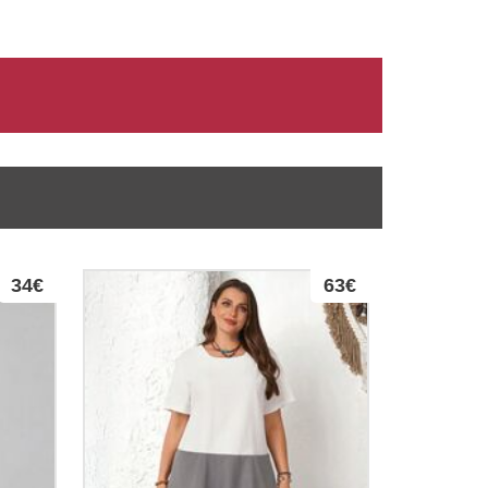
34€
63€