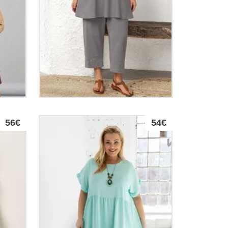
56€
54€