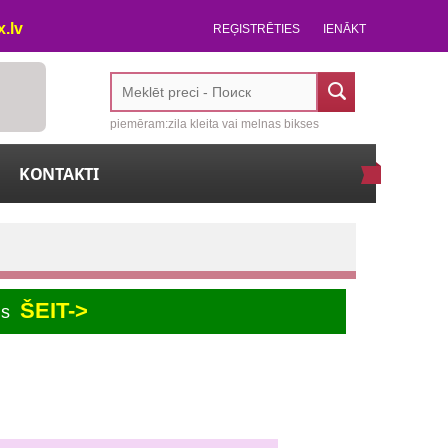
.lv
REĢISTRĒTIES
IENĀKT
piemēram:zila kleita vai melnas bikses
KONTAKTI
ŠEIT->
us