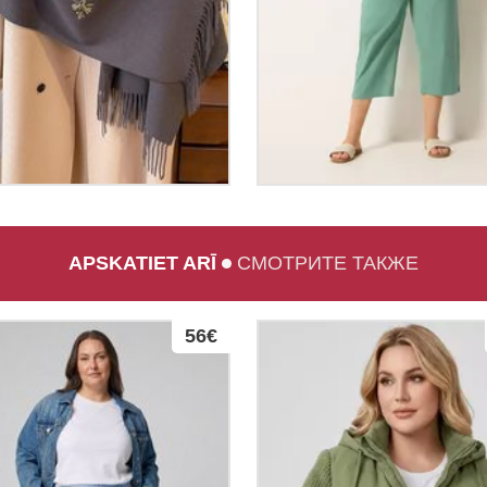
APSKATIET ARĪ
СМОТРИТЕ ТАКЖЕ
56€