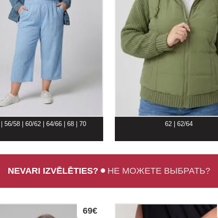
| 56/58 | 60/62 | 64/66 | 68 | 70
62 | 62/64
NEVARI IZVĒLĒTIES?
НЕ МОЖЕТЕ ВЫБРАТЬ?
69€