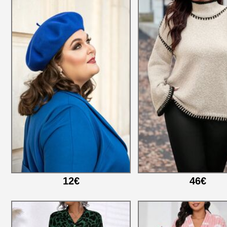
12€
46€