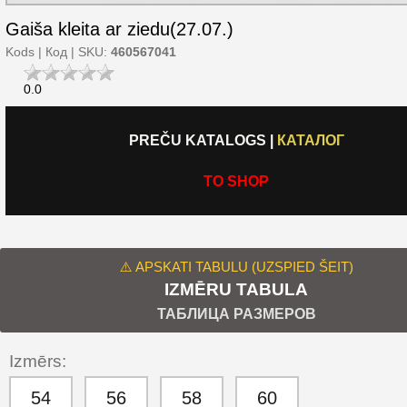
Gaiša kleita ar ziedu(27.07.)
Kods | Код | SKU:
460567041
0.0
PREČU KATALOGS
|
КАТАЛОГ
TO SHOP
⚠️ APSKATI TABULU (UZSPIED ŠEIT)
IZMĒRU TABULA
ТАБЛИЦА РАЗМЕРОВ
Izmērs:
54
56
58
60