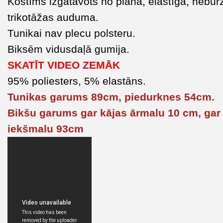
Kostīms izgatavots no plāna, elastīga, nebur
trikotāžas auduma.
Tunikai nav plecu polsteru.
Biksēm vidusdaļā gumija.
SKATĪT VIDEO ZEMĀK
95% poliesters, 5% elastāns.
Tunikas garums 89cm, piedurknes 54cm.
Bikšu garums gar kājas ārmalu 10 cm, gar
iekšmalu 93cm