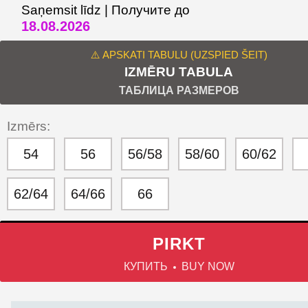
Saņemsit līdz | Получите до
18.08.2026
⚠️ APSKATI TABULU (UZSPIED ŠEIT)
IZMĒRU TABULA
ТАБЛИЦА РАЗМЕРОВ
Izmērs:
54
56
56/58
58/60
60/62
62/64
64/66
66
PIRKT
КУПИТЬ
BUY NOW