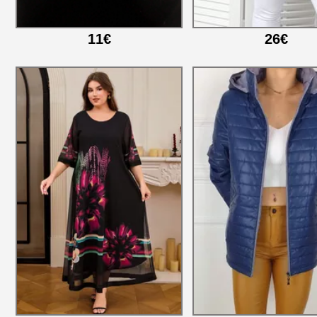
11€
26€