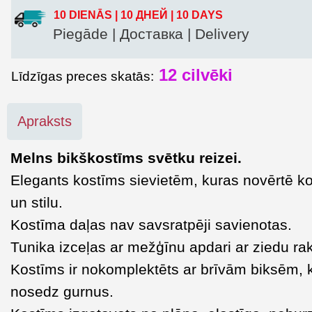
10 DIENĀS | 10 ДНЕЙ | 10 DAYS
Piegāde | Доставка | Delivery
12
cilvēki
Līdzīgas preces skatās:
Apraksts
Melns bikškostīms svētku reizei.
Elegants kostīms sievietēm, kuras novērtē k
un stilu.
Kostīma daļas nav savsratpēji savienotas.
Tunika izceļas ar mežģīnu apdari ar ziedu rak
Kostīms ir nokomplektēts ar brīvām biksēm, 
nosedz gurnus.