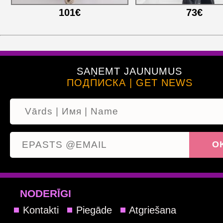
101€
73€
SAŅEMT JAUNUMUS
ПОДПИСКА | GET NEWS
NODERĪGI
Kontakti
Piegāde
Atgriešana