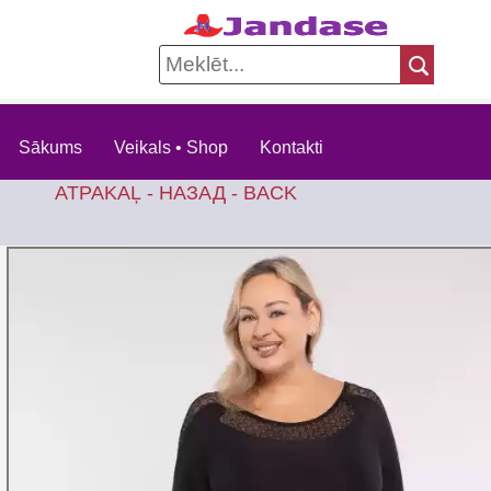
Sākums
Veikals • Shop
Kontakti
ATPAKAĻ - НАЗАД - BACK