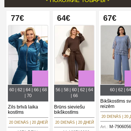
77€
64€
67€
60 | 62 | 64 | 66 | 68
56 | 58 | 60 | 62 | 64
60 | 62 | 64
| 70
| 66
Bikškostīms sv
reizēm
Zils brīvā laika
Brūns sieviešu
kostīms
bikškostīms
20 DIENĀS | 20
20 DIENĀS | 20 ДНЕЙ
20 DIENĀS | 20 ДНЕЙ
M-7906056
Art.: