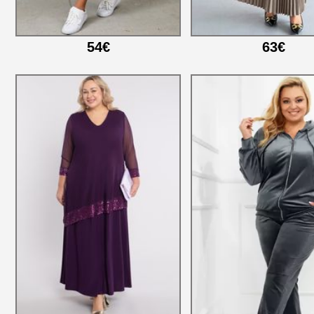
54€
63€