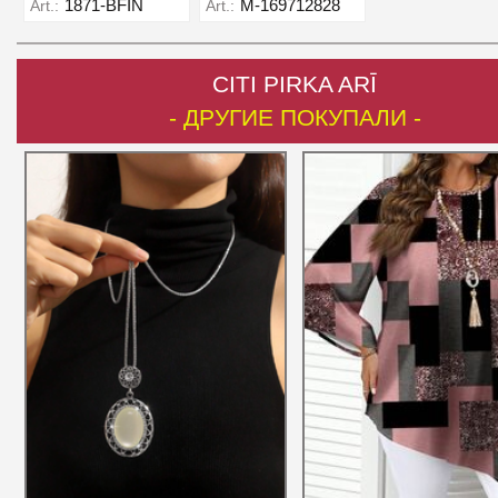
1871-BFIN
M-169712828
Art.:
Art.:
CITI PIRKA ARĪ
- ДРУГИЕ ПОКУПАЛИ -