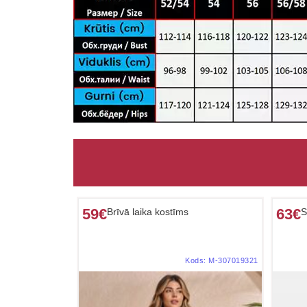
59€
63€
Brīvā laika kostīms
S
Kods:
M-307019321