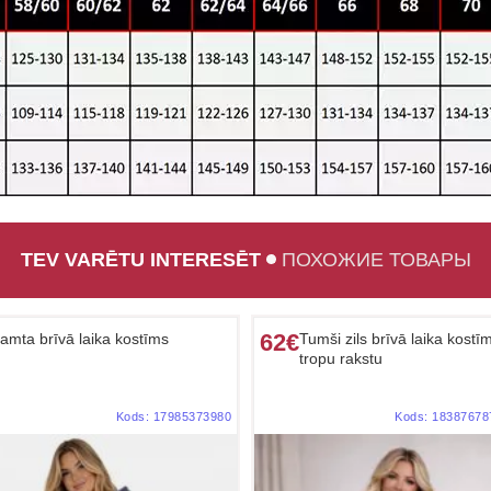
TEV VARĒTU INTERESĒT
ПОХОЖИЕ ТОВАРЫ
62€
amta brīvā laika kostīms
Tumši zils brīvā laika kostī
tropu rakstu
Kods:
17985373980
Kods:
18387678