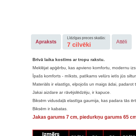
Līdzīgas preces skatās:
Apraksts
Attēli
7
cilvēki
Brīvā laika kostīms ar tropu rakstu.
Meklējat apģērbu, kas apvieno komfortu, modernu izsk
Īpašs komforts - mīksts, patīkams velūrs ietīs jūs si
Materiāls ir elastīgs, elpojošs un maigs ādai, padarot t
Jakai aizdare ar rāvējslēdzēju, ir kapuce.
Biksēm vidusdaļā elastīga gaumija, kas padara tās ērt
Biksēm ir kabatas.
Jakas garums 7 cm, piedurkņu garums 65 cm,