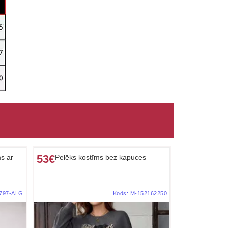
53€
ms ar
Pelēks kostīms bez kapuces
797-ALG
Kods:
M-152162250