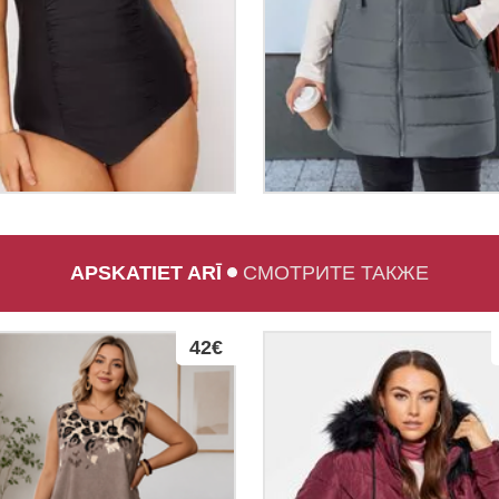
APSKATIET ARĪ
СМОТРИТЕ ТАКЖЕ
42€