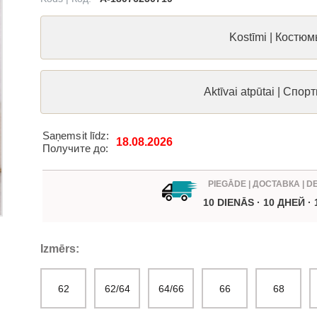
Kostīmi | Костю
Aktīvai atpūtai | Спо
Saņemsit līdz:
18.08.2026
Получите до:
PIEGĀDE | ДОСТАВКА | D
10 DIENĀS · 10 ДНЕЙ ·
Izmērs:
62
62/64
64/66
66
68