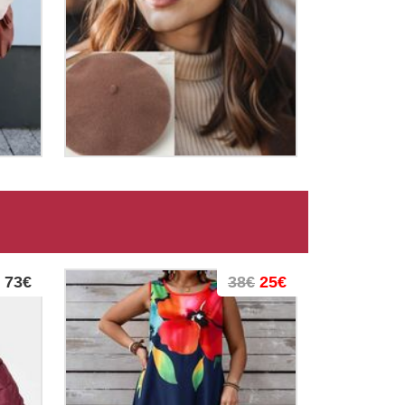
73€
38€
25€