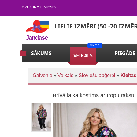
SVEICINĀTI
,
VIESIS
LIELIE IZMĒRI (50.-70.IZMĒ
Jandase
SĀKUMS
PIEGĀDE
VEIKALS
Galvenie
»
Veikals
»
Sieviešu apģērbi
»
Kleitas
Brīvā laika kostīms ar tropu rakstu