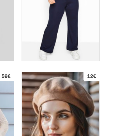
59€
12€