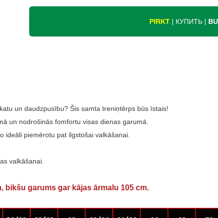
PIRKT
| КУПИТЬ |
BU
atu un daudzpusību? Šis samta treniņtērps būs īstais!
ltumā un nodrošinās fomfortu visas dienas garumā.
o ideāli piemērotu pat ilgstošai valkāšanai.
as valkāšanai.
 bikšu garums gar kājas ārmalu 105 cm.