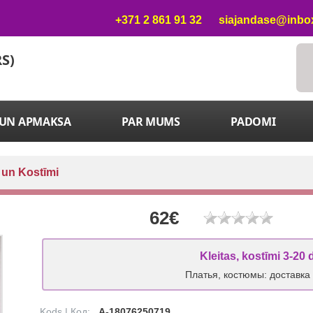
+371 2 861 91 32
siajandase@inbox
RS)
 UN APMAKSA
PAR MUMS
PADOMI
 un Kostīmi
62€
Kleitas, kostīmi 3-20 
Платья, костюмы: доставка
Kods | Код:
A-18076250719