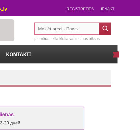
.lv
REĢISTRĒTIES
IENĀKT
piemēram:zila kleita vai melnas bikses
KONTAKTI
dienās
 3-20 дней