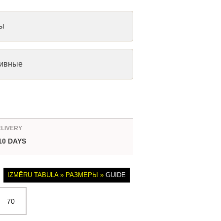
мы
ртивные
ELIVERY
 10 DAYS
IZMĒRU TABULA » РАЗМЕРЫ »
GUIDE
70