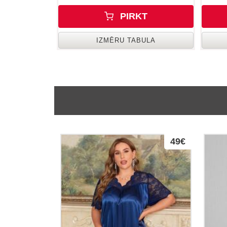
PIRKT
IZMĒRU TABULA
49€