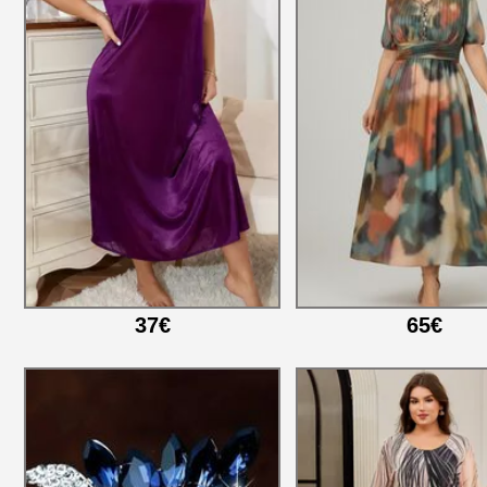
37€
65€