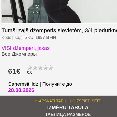
Tumši zaļš džemperis sievietēm, 3/4 piedurkn
Kods | Код | SKU:
1687-BFIN
VISI džemperi, jakas
Все Джемперы
61€
0.0
Saņemsit līdz | Получите до
28.08.2026
⚠️ APSKATI TABULU (UZSPIED ŠEIT)
IZMĒRU TABULA
ТАБЛИЦА РАЗМЕРОВ