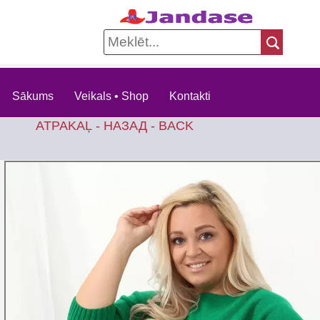
Sākums
Veikals • Shop
Kontakti
ATPAKAĻ - НАЗАД - BACK