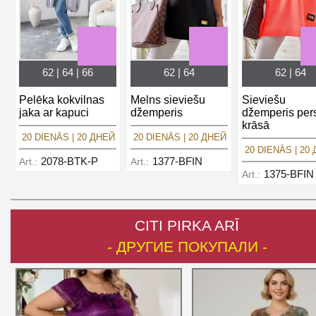
62 | 64 | 66
62 | 64
62 | 64
Pelēka kokvilnas
Melns sieviešu
Sieviešu
jaka ar kapuci
džemperis
džemperis per
krāsā
20 DIENĀS | 20 ДНЕЙ
20 DIENĀS | 20 ДНЕЙ
20 DIENĀS | 20
2078-BTK-P
1377-BFIN
Art.:
Art.:
1375-BFIN
Art.:
CITI PIRKA ARĪ
- ДРУГИЕ ПОКУПАЛИ -