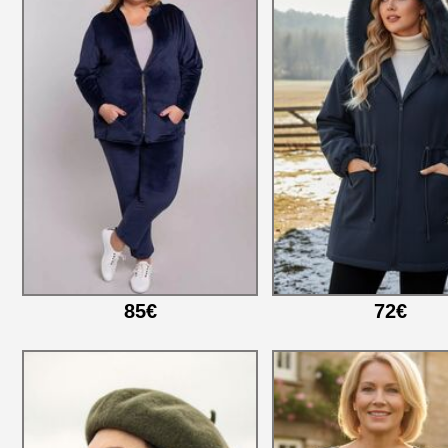
85€
72€