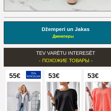
Džemperi un Jakas
Джемперы
TEV VARĒTU INTERESĒT
- ПОХОЖИЕ ТОВАРЫ -
75%
55€
53€
53€
KOKVILNA