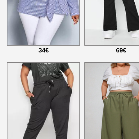
34€
69€