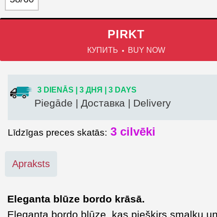
PIRKT
КУПИТЬ
BUY NOW
3 DIENĀS | 3 ДНЯ | 3 DAYS
Piegāde | Доставка | Delivery
3
cilvēki
Līdzīgas preces skatās:
Apraksts
Eleganta blūze bordo krāsā.
Eleganta bordo blūze, kas piešķirs smalku u