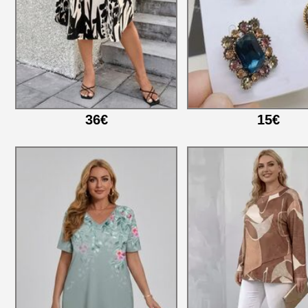
36€
15€