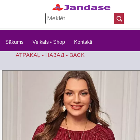
Sākums
Veikals • Shop
Kontakti
ATPAKAĻ - НАЗАД - BACK