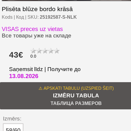
Plisēta blūze bordo krāsā
Kods | Код | SKU:
25192587-S-NLK
VISAS preces uz vietas
Все товары уже на складе
43€
0.0
Saņemsit līdz | Получите до
13.08.2026
⚠️ APSKATI TABULU (UZSPIED ŠEIT)
IZMĒRU TABULA
ТАБЛИЦА РАЗМЕРОВ
Izmērs:
58/60