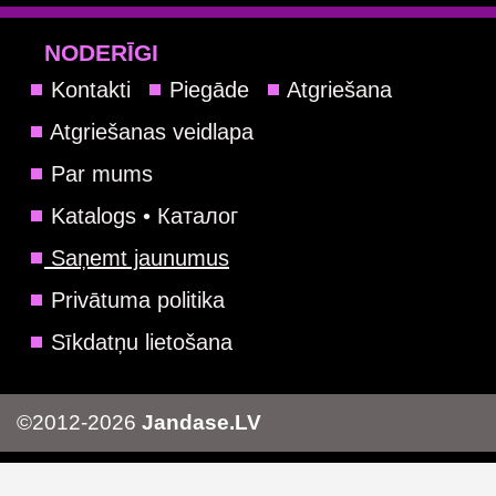
NODERĪGI
Kontakti
Piegāde
Atgriešana
Atgriešanas veidlapa
Par mums
Katalogs • Каталог
Saņemt jaunumus
Privātuma politika
Sīkdatņu lietošana
©2012-2026
Jandase.LV