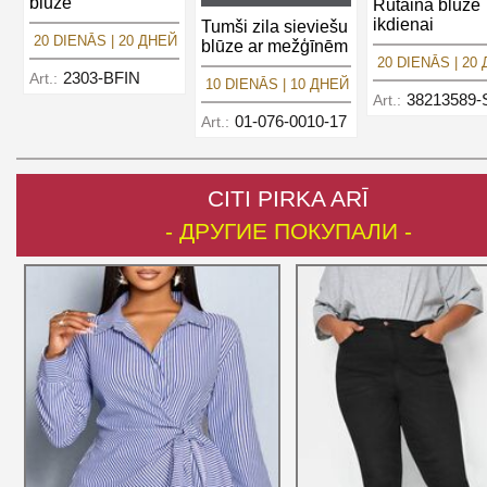
blūze
Rūtaina blūze
ikdienai
Tumši zila sieviešu
20 DIENĀS | 20 ДНЕЙ
blūze ar mežģīnēm
20 DIENĀS | 20
2303-BFIN
Art.:
10 DIENĀS | 10 ДНЕЙ
38213589-
Art.:
01-076-0010-17
Art.:
CITI PIRKA ARĪ
- ДРУГИЕ ПОКУПАЛИ -