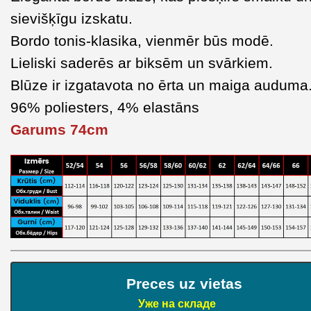
sievišķīgu izskatu.
Bordo tonis-klasika, vienmēr būs modē.
Lieliski saderēs ar biksēm un svārkiem.
Blūze ir izgatavota no ērta un maiga auduma
96% poliesters, 4% elastāns
Garums 74cm
Preces uz vietas
Уже на складе