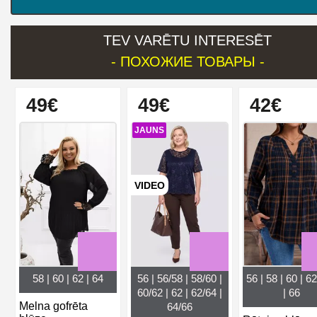
TEV VARĒTU INTERESĒT
- ПОХОЖИЕ ТОВАРЫ -
49€
49€
42€
JAUNS
VIDEO
58 | 60 | 62 | 64
56 | 56/58 | 58/60 |
56 | 58 | 60 | 62
60/62 | 62 | 62/64 |
| 66
Melna gofrēta
64/66