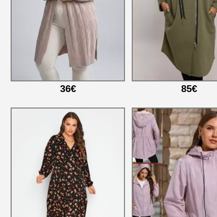
36€
85€