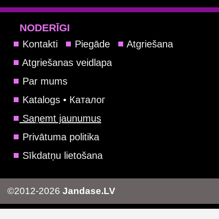
NODERĪGI
Kontakti
Piegāde
Atgriešana
Atgriešanas veidlapa
Par mums
Katalogs • Каталог
Saņemt jaunumus
Privātuma politika
Sīkdatņu lietošana
©2012-2026
Jandase.LV