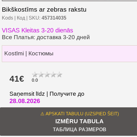
Bikškostīms ar zebras rakstu
Kods | Код | SKU:
457314035
VISAS Kleitas 3-20 dienās
Все Платья: доставка 3-20 дней
Kostīmi | Костюмы
41€
0.0
Saņemsit līdz | Получите до
28.08.2026
⚠️ APSKATI TABULU (UZSPIED ŠEIT)
IZMĒRU TABULA
ТАБЛИЦА РАЗМЕРОВ