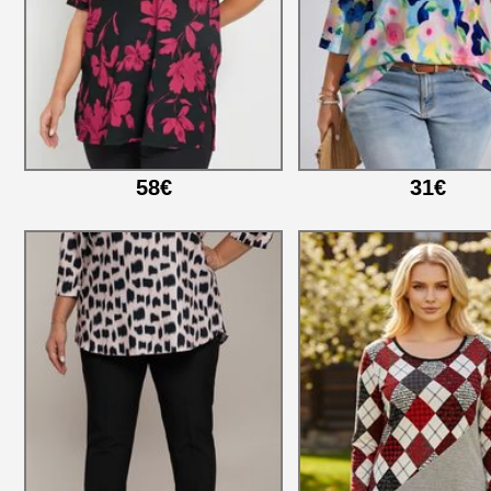
58€
31€