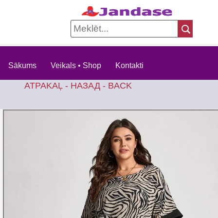
Sākums
Veikals • Shop
Kontakti
ATPAKAĻ - НАЗАД - BACK