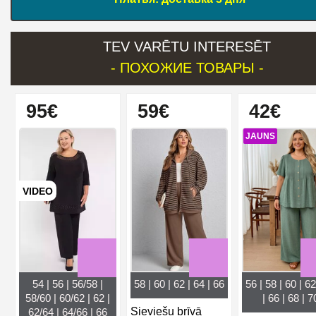
TEV VARĒTU INTERESĒT
- ПОХОЖИЕ ТОВАРЫ -
95€
59€
42€
JAUNS
VIDEO
54 | 56 | 56/58 |
58 | 60 | 62 | 64 | 66
56 | 58 | 60 | 62
58/60 | 60/62 | 62 |
| 66 | 68 | 7
Sieviešu brīvā
62/64 | 64/66 | 66