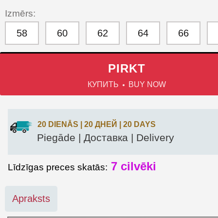
Izmērs:
58
60
62
64
66
PIRKT
КУПИТЬ
BUY NOW
20 DIENĀS | 20 ДНЕЙ | 20 DAYS
Piegāde | Доставка | Delivery
7
cilvēki
Līdzīgas preces skatās:
Apraksts