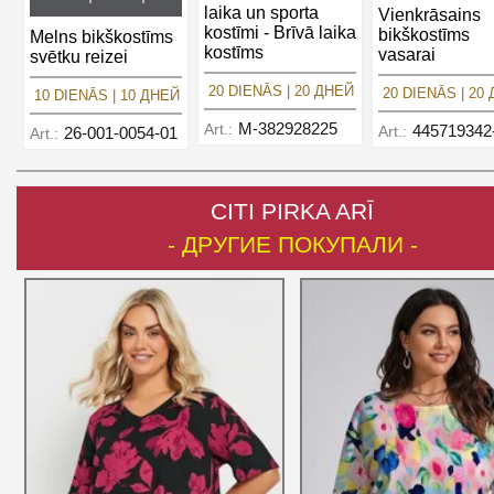
laika un sporta
Vienkrāsains
kostīmi - Brīvā laika
bikškostīms
Melns bikškostīms
kostīms
vasarai
svētku reizei
20 DIENĀS | 20 ДНЕЙ
20 DIENĀS | 20
10 DIENĀS | 10 ДНЕЙ
M-382928225
Art.:
445719342
Art.:
26-001-0054-01
Art.:
CITI PIRKA ARĪ
- ДРУГИЕ ПОКУПАЛИ -