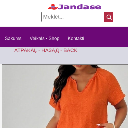
Sākums
Veikals • Shop
Kontakti
ATPAKAĻ - НАЗАД - BACK