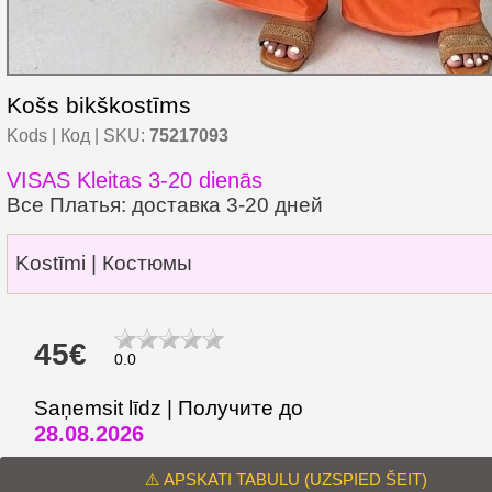
Košs bikškostīms
Kods | Код | SKU:
75217093
VISAS Kleitas 3-20 dienās
Все Платья: доставка 3-20 дней
Kostīmi | Костюмы
45€
0.0
Saņemsit līdz | Получите до
28.08.2026
⚠️ APSKATI TABULU (UZSPIED ŠEIT)