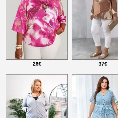
26€
37€