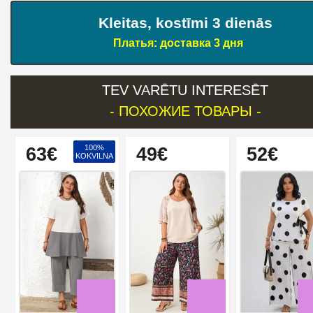
Kleitas, kostīmi 3 dienās
Платья: доставка 3 дня
TEV VARĒTU INTERESĒT
- ПОХОЖИЕ ТОВАРЫ -
100%
63€
49€
52€
KOKVILNA