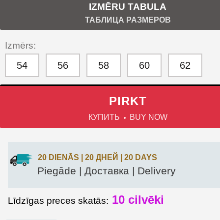
IZMĒRU TABULA
ТАБЛИЦА РАЗМЕРОВ
Izmērs:
54
56
58
60
62
PIRKT
КУПИТЬ
BUY NOW
20 DIENĀS | 20 ДНЕЙ | 20 DAYS
Piegāde | Доставка | Delivery
10
cilvēki
Līdzīgas preces skatās: