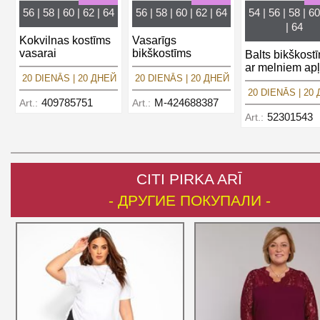
56 | 58 | 60 | 62 | 64
56 | 58 | 60 | 62 | 64
54 | 56 | 58 | 60
| 64
Kokvilnas kostīms
Vasarīgs
vasarai
bikškostīms
Balts bikškost
ar melniem ap
20 DIENĀS | 20 ДНЕЙ
20 DIENĀS | 20 ДНЕЙ
20 DIENĀS | 20
409785751
M-424688387
Art.:
Art.:
52301543
Art.:
CITI PIRKA ARĪ
- ДРУГИЕ ПОКУПАЛИ -