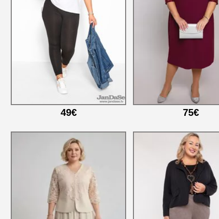
49€
75€