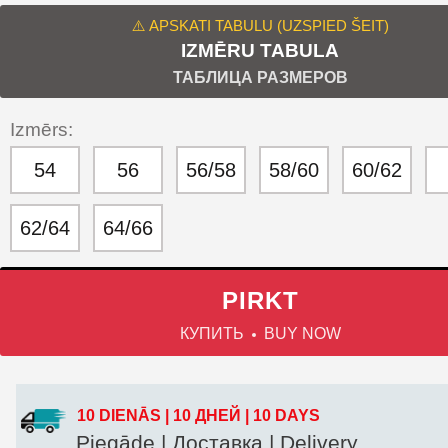
⚠️ APSKATI TABULU (UZSPIED ŠEIT)
IZMĒRU TABULA
ТАБЛИЦА РАЗМЕРОВ
Izmērs:
54
56
56/58
58/60
60/62
62/64
64/66
PIRKT
КУПИТЬ
BUY NOW
10 DIENĀS | 10 ДНЕЙ | 10 DAYS
Piegāde | Доставка | Delivery