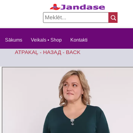
Sākums
Veikals • Shop
Kontakti
ATPAKAĻ - НАЗАД - BACK