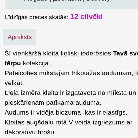
12
cilvēki
Līdzīgas preces skatās:
Apraksts
Šī vienkāršā kleita lieliski iederēsies
Tavā sv
tērpu
kolekcijā.
Pateicoties mīkstajam trikotāžas audumam, to 
velkāt.
Liela izmēra kleita ir izgatavota no mīksta un
pieskārienam patīkama auduma.
Audums ir vidēja biezuma, kas ir elastīgs.
Kleitas augšdaļu rotā V veida izgriezums ar
dekoratīvu brošu