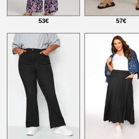
53€
57€