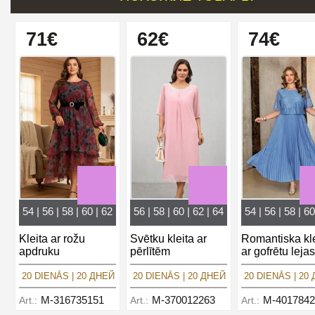
71€
62€
74€
54 | 56 | 58 | 60 | 62
56 | 58 | 60 | 62 | 64
54 | 56 | 58 | 60
Kleita ar rožu
Svētku kleita ar
Romantiska kle
apdruku
pērlītēm
ar gofrētu leja
20 DIENĀS | 20 ДНЕЙ
20 DIENĀS | 20 ДНЕЙ
20 DIENĀS | 20
M-316735151
M-370012263
M-4017842
Art.:
Art.:
Art.: