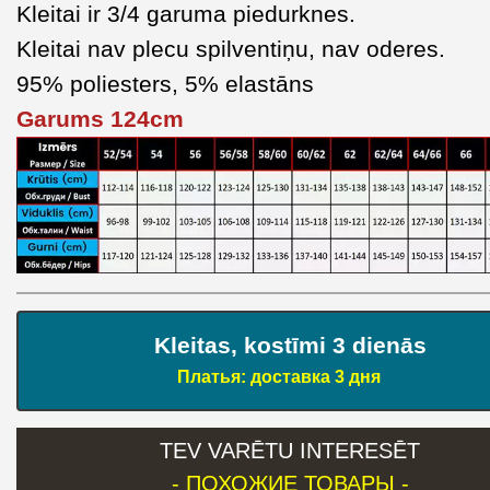
Kleitai ir 3/4 garuma piedurknes.
Kleitai nav plecu spilventiņu, nav oderes.
95% poliesters, 5% elastāns
Garums 124cm
Kleitas, kostīmi 3 dienās
Платья: доставка 3 дня
TEV VARĒTU INTERESĒT
- ПОХОЖИЕ ТОВАРЫ -