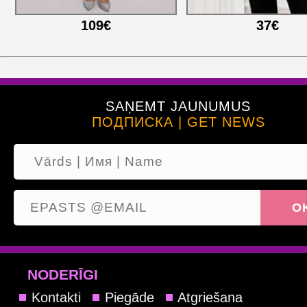
109€
37€
SAŅEMT JAUNUMUS
ПОДПИСКА | GET NEWS
NODERĪGI
Kontakti
Piegāde
Atgriešana