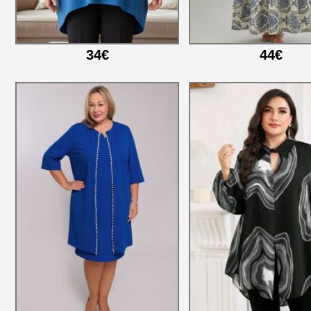
34€
44€