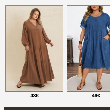
43€
46€