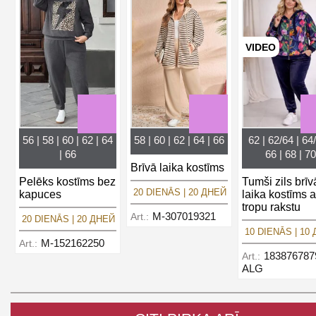
VIDEO
56 | 58 | 60 | 62 | 64
58 | 60 | 62 | 64 | 66
62 | 62/64 | 64/
| 66
66 | 68 | 70
Brīvā laika kostīms
Pelēks kostīms bez
Tumši zils brīv
20 DIENĀS | 20 ДНЕЙ
kapuces
laika kostīms a
tropu rakstu
M-307019321
Art.:
20 DIENĀS | 20 ДНЕЙ
10 DIENĀS | 10
M-152162250
Art.:
183876787
Art.:
ALG