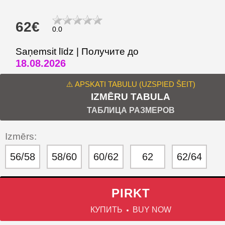
62€
0.0
Saņemsit līdz | Получите до
18.08.2026
⚠️ APSKATI TABULU (UZSPIED ŠEIT)
IZMĒRU TABULA
ТАБЛИЦА РАЗМЕРОВ
Izmērs:
56/58
58/60
60/62
62
62/64
PIRKT
КУПИТЬ
BUY NOW