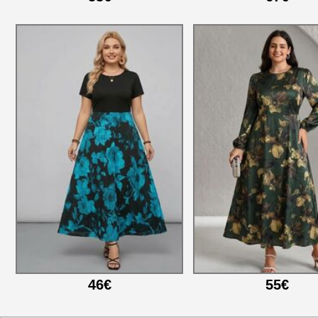
46€
55€