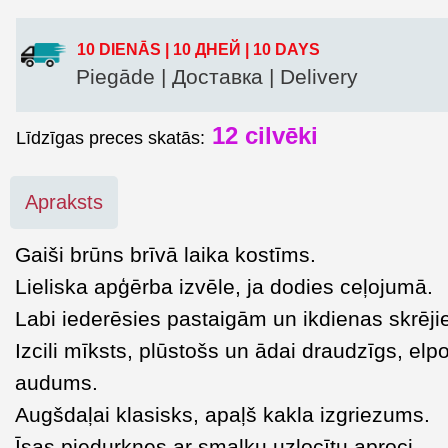
10 DIENĀS | 10 ДНЕЙ | 10 DAYS
Piegāde | Доставка | Delivery
12
cilvēki
Līdzīgas preces skatās:
Apraksts
Gaiši brūns brīvā laika kostīms.
Lieliska apģērba izvēle, ja dodies ceļojumā.
Labi iederēsies pastaigām un ikdienas skrēj
Izcili mīksts, plūstošs un ādai draudzīgs, elp
audums.
Augšdaļai klasisks, apaļš kakla izgriezums.
Īsas piedurknes ar smalku uzlocītu aproci.