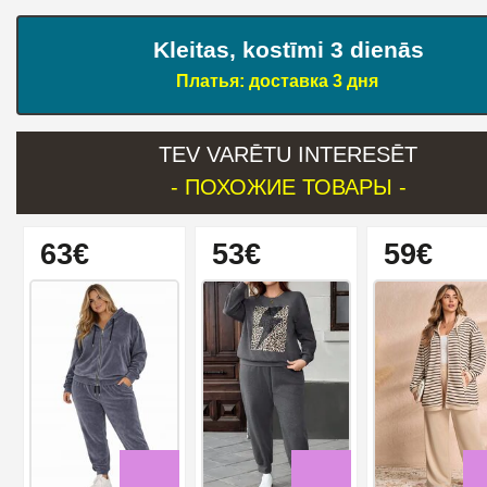
Kleitas, kostīmi 3 dienās
Платья: доставка 3 дня
TEV VARĒTU INTERESĒT
- ПОХОЖИЕ ТОВАРЫ -
63€
53€
59€