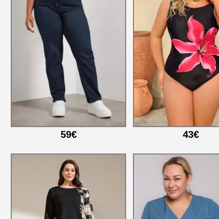
59€
43€