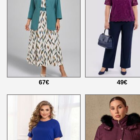
67€
49€