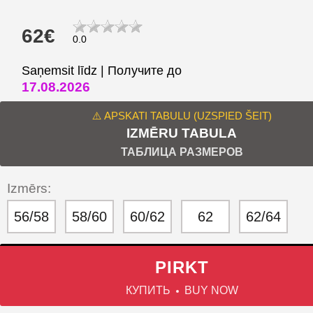
62€
0.0
Saņemsit līdz | Получите до
17.08.2026
⚠️ APSKATI TABULU (UZSPIED ŠEIT)
IZMĒRU TABULA
ТАБЛИЦА РАЗМЕРОВ
Izmērs:
56/58
58/60
60/62
62
62/64
PIRKT
КУПИТЬ
BUY NOW