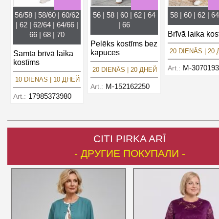
56/58 | 58/60 | 60/62
56 | 58 | 60 | 62 | 64
58 | 60 | 62 | 64
| 62 | 62/64 | 64/66 |
| 66
Brīvā laika kos
66 | 68 | 70
Pelēks kostīms bez
20 DIENĀS | 20
kapuces
Samta brīvā laika
kostīms
M-3070193
Art.:
20 DIENĀS | 20 ДНЕЙ
10 DIENĀS | 10 ДНЕЙ
M-152162250
Art.:
17985373980
Art.:
CITI PIRKA ARĪ
- ДРУГИЕ ПОКУПАЛИ -