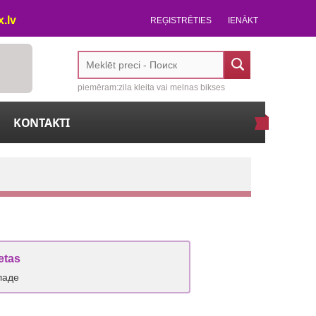
.lv
REĢISTRĒTIES
IENĀKT
piemēram:zila kleita vai melnas bikses
KONTAKTI
etas
ладе