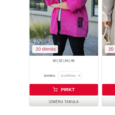
20 dienās
20 
60 | 62 | 64 | 66
Izmērs:
PIRKT
IZMĒRU TABULA