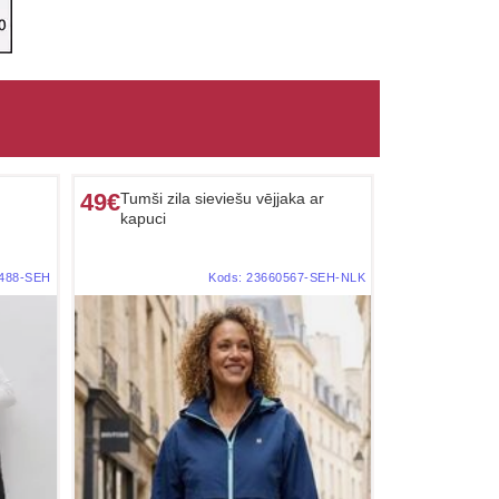
49€
Tumši zila sieviešu vējjaka ar
kapuci
488-SEH
Kods:
23660567-SEH-NLK