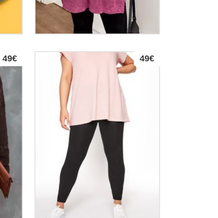
49€
49€