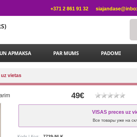
+371 2 861 91 32
siajandase@inbox
RS)
 UN APMAKSA
PAR MUMS
PADOMI
 uz vietas
49€
arim
VISAS preces uz vi
Все товары уже на ск
Kods | Код:
7739-NLK