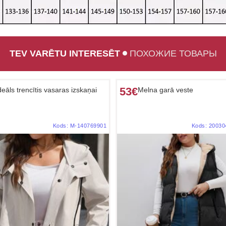
TEV VARĒTU INTERESĒT
ПОХОЖИЕ ТОВАРЫ
53€
deāls trencītis vasaras izskaņai
Melna garā veste
Kods:
M-140769901
Kods:
20030