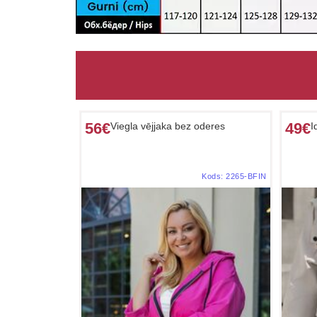
56€
49€
Viegla vējjaka bez oderes
I
Kods:
2265-BFIN