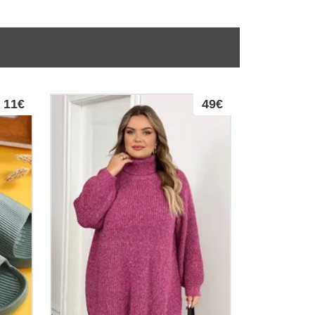
11€
49€