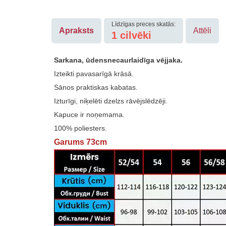
Līdzīgas preces skatās:
Apraksts
Attēli
1
cilvēki
Sarkana, ūdensnecaurlaidīga vējjaka.
Izteikti pavasarīgā krāsā.
Sānos praktiskas kabatas.
Izturīgi, niķelēti dzelzs rāvējslēdzēji.
Kapuce ir noņemama.
100% poliesters.
Garums 73cm