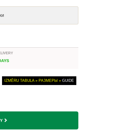
ки
ELIVERY
 DAYS
IZMĒRU TABULA » РАЗМЕРЫ »
GUIDE
Y