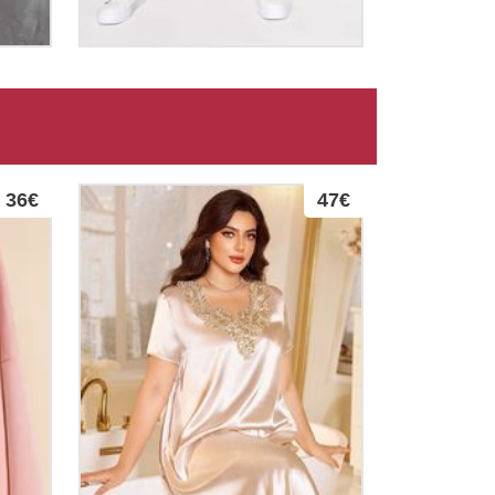
36€
47€