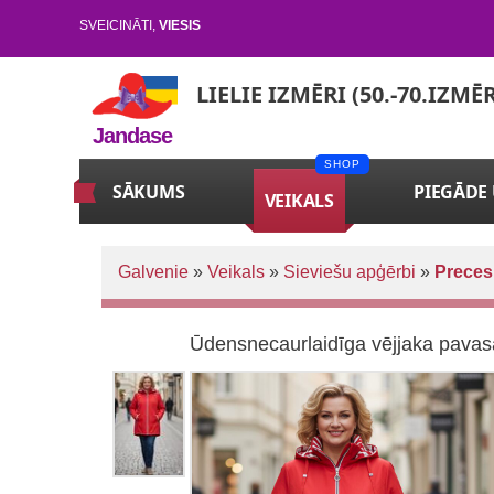
SVEICINĀTI
,
VIESIS
LIELIE IZMĒRI (50.-70.IZMĒ
Jandase
SĀKUMS
PIEGĀDE
VEIKALS
Galvenie
»
Veikals
»
Sieviešu apģērbi
»
Preces
Ūdensnecaurlaidīga vējjaka pavas