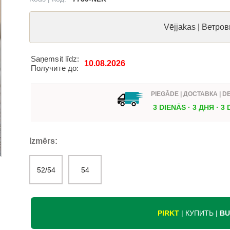
Vējjakas | Ветров
Saņemsit līdz:
10.08.2026
Получите до:
PIEGĀDE | ДОСТАВКА | D
3 DIENĀS · 3 ДНЯ · 3
Izmērs:
52/54
54
PIRKT
| КУПИТЬ |
BU