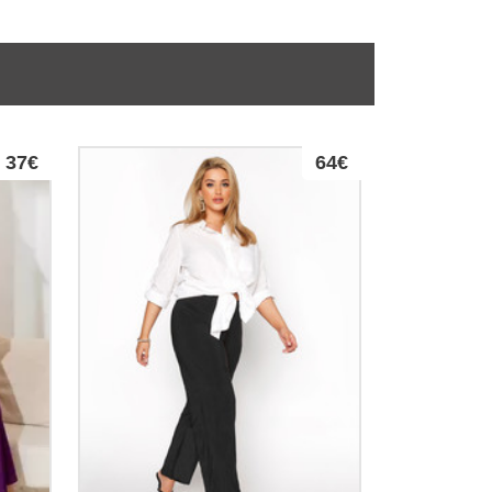
37€
64€