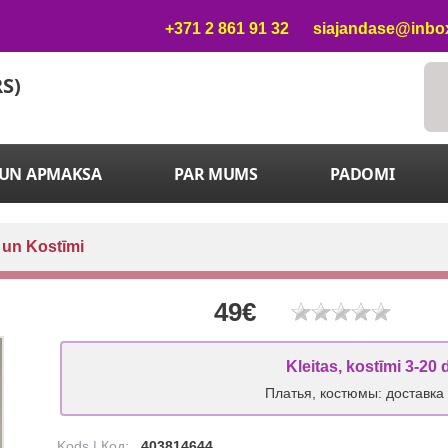
+371 2 861 91 32
siajandase@inbox
RS)
 UN APMAKSA
PAR MUMS
PADOMI
 un Kostīmi
49€
Kleitas, kostīmi 3-20 
Платья, костюмы: доставка
Kods | Код:
403814644