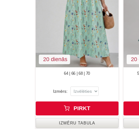
20 dienās
20 
64 | 66 | 68 | 70
5
Izmērs:
PIRKT
IZMĒRU TABULA