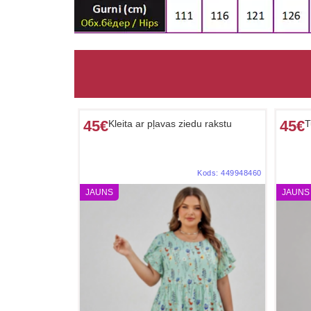
45€
45€
Kleita ar pļavas ziedu rakstu
T
Kods:
449948460
JAUNS
JAUNS