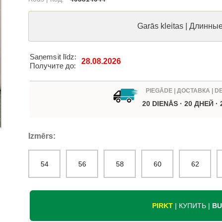
Garās kleitas | Длинны
Saņemsit līdz:
28.08.2026
Получите до:
PIEGĀDE | ДОСТАВКА | D
20 DIENĀS · 20 ДНЕЙ ·
Izmērs:
54
56
58
60
62
PIRKT
| КУПИТЬ |
BU