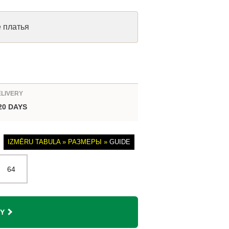
е платья
ELIVERY
 20 DAYS
IZMĒRU TABULA » РАЗМЕРЫ »
GUIDE
64
Y