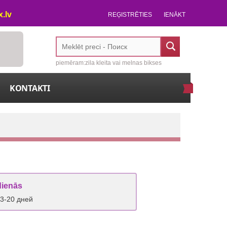
.lv
REĢISTRĒTIES
IENĀKT
piemēram:zila kleita vai melnas bikses
KONTAKTI
dienās
 3-20 дней