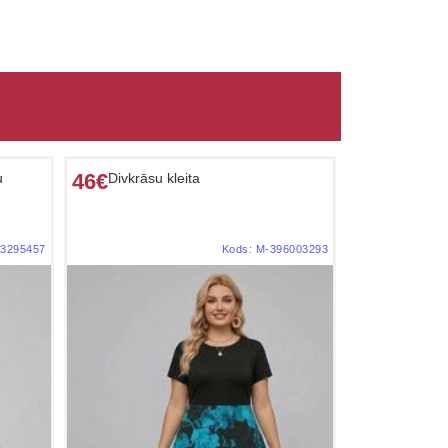
46€
u
Divkrāsu kleita
3295457
Kods:
M-396003293