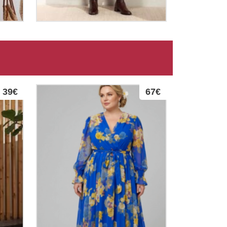
39€
67€