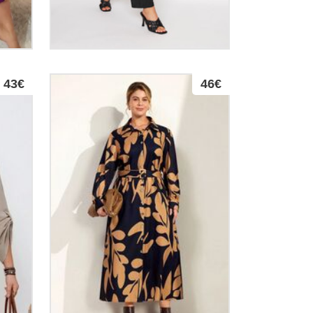
43€
46€