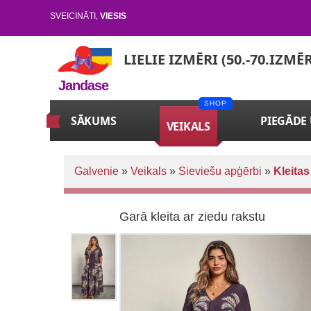
SVEICINĀTI
,
VIESIS
LIELIE IZMĒRI (50.-70.IZMĒ
Jandase
SĀKUMS
PIEGĀDE
VEIKALS
Galvenie
»
Veikals
»
Sieviešu apģērbi
»
Kleitas
Garā kleita ar ziedu rakstu