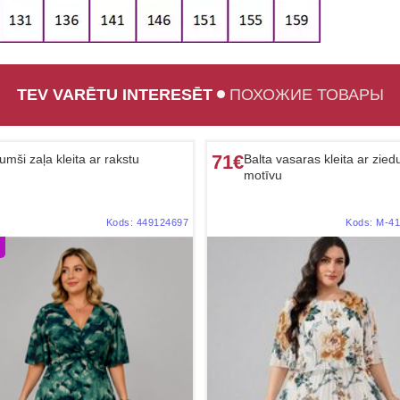
TEV VARĒTU INTERESĒT
ПОХОЖИЕ ТОВАРЫ
71€
umši zaļa kleita ar rakstu
Balta vasaras kleita ar zied
motīvu
Kods:
449124697
Kods:
M-41