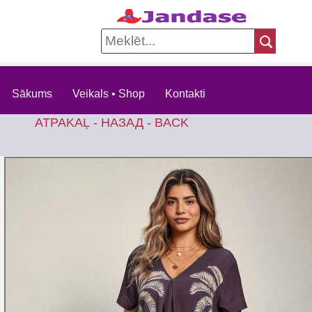
Sākums
Veikals • Shop
Kontakti
ATPAKAĻ - НАЗАД - BACK