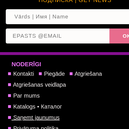
ПОДПИСКА | GET NEWS
NODERĪGI
Kontakti
Piegāde
Atgriešana
Atgriešanas veidlapa
Par mums
Katalogs • Каталог
Saņemt jaunumus
Privātuma politika