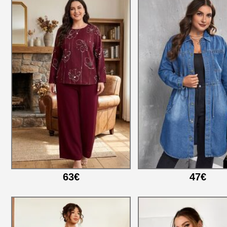
63€
47€