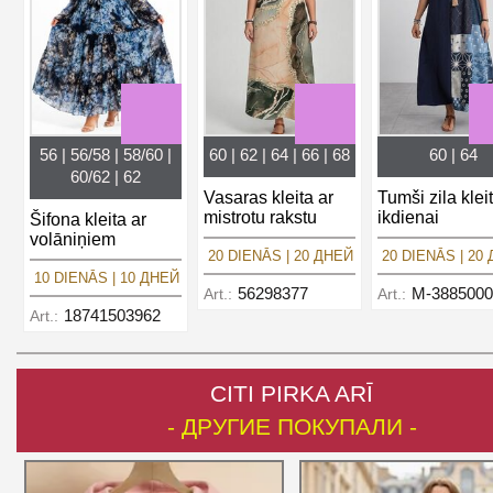
56 | 56/58 | 58/60 |
60 | 62 | 64 | 66 | 68
60 | 64
60/62 | 62
Vasaras kleita ar
Tumši zila klei
mistrotu rakstu
ikdienai
Šifona kleita ar
volāniņiem
20 DIENĀS | 20 ДНЕЙ
20 DIENĀS | 20
10 DIENĀS | 10 ДНЕЙ
56298377
M-3885000
Art.:
Art.:
18741503962
Art.:
CITI PIRKA ARĪ
- ДРУГИЕ ПОКУПАЛИ -