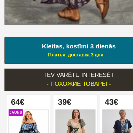
Kleitas, kostīmi 3 dienās
Платья: доставка 3 дня
TEV VARĒTU INTERESĒT
- ПОХОЖИЕ ТОВАРЫ -
64€
39€
43€
JAUNS