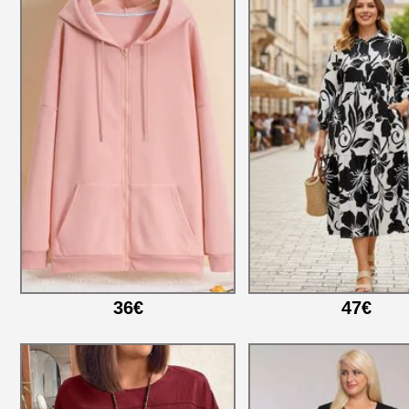
36€
47€