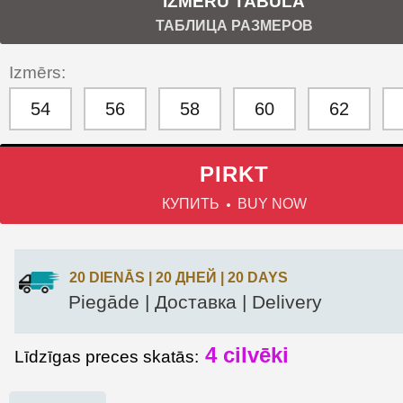
IZMĒRU TABULA
ТАБЛИЦА РАЗМЕРОВ
Izmērs:
54
56
58
60
62
PIRKT
КУПИТЬ
BUY NOW
20 DIENĀS | 20 ДНЕЙ | 20 DAYS
Piegāde | Доставка | Delivery
4
cilvēki
Līdzīgas preces skatās: