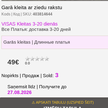
Garā kleita ar ziedu rakstu
Kods | Код | SKU:
403814644
VISAS Kleitas 3-20 dienās
Все Платья: доставка 3-20 дней
Garās kleitas | Длинные платья
49€
0.0
3
Nopirkts | Продаж | Sold:
Saņemsit līdz | Получите до
27.08.2026
⚠️ APSKATI TABULU (UZSPIED ŠEIT)