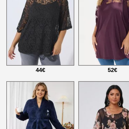
44€
52€