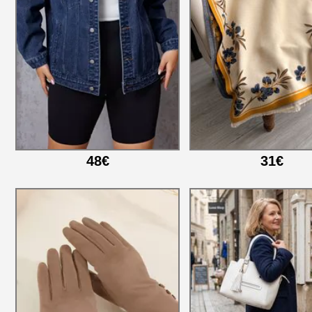
48€
31€