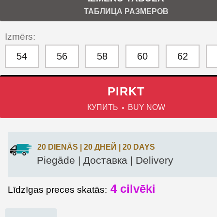
ТАБЛИЦА РАЗМЕРОВ
Izmērs:
54
56
58
60
62
PIRKT
КУПИТЬ
BUY NOW
20 DIENĀS | 20 ДНЕЙ | 20 DAYS
Piegāde | Доставка | Delivery
4
cilvēki
Līdzīgas preces skatās: