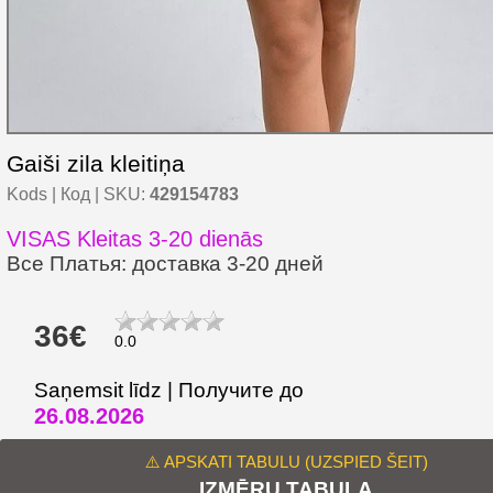
Gaiši zila kleitiņa
Kods | Код | SKU:
429154783
VISAS Kleitas 3-20 dienās
Все Платья: доставка 3-20 дней
36€
0.0
Saņemsit līdz | Получите до
26.08.2026
⚠️ APSKATI TABULU (UZSPIED ŠEIT)
IZMĒRU TABULA