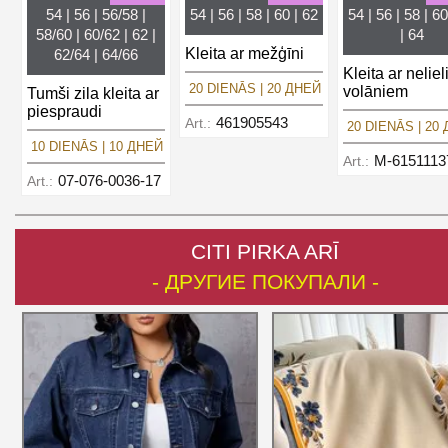
54 | 56 | 56/58 |
54 | 56 | 58 | 60 | 62
54 | 56 | 58 | 60
58/60 | 60/62 | 62 |
| 64
Kleita ar mežģīni
62/64 | 64/66
Kleita ar nelie
20 DIENĀS | 20 ДНЕЙ
volāniem
Tumši zila kleita ar
piespraudi
461905543
Art.:
20 DIENĀS | 20
10 DIENĀS | 10 ДНЕЙ
M-6151113
Art.:
07-076-0036-17
Art.:
CITI PIRKA ARĪ
- ДРУГИЕ ПОКУПАЛИ -